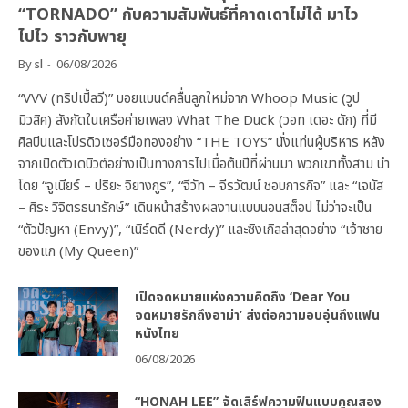
“TORNADO” กับความสัมพันธ์ที่คาดเดาไม่ได้ มาไว
ไปไว ราวกับพายุ
By
sl
06/08/2026
“VVV (ทริปเปิ้ลวี)” บอยแบนด์คลื่นลูกใหม่จาก Whoop Music (วูป
มิวสิค) สังกัดในเครือค่ายเพลง What The Duck (วอท เดอะ ดัก) ที่มี
ศิลปินและโปรดิวเซอร์มือทองอย่าง “THE TOYS” นั่งแท่นผู้บริหาร หลัง
จากเปิดตัวเดบิวต์อย่างเป็นทางการไปเมื่อต้นปีที่ผ่านมา พวกเขาทั้งสาม นำ
โดย “จูเนียร์ – ปริยะ จิยางกูร”, “จีวัท – จีรวัฒน์ ชอบการกิจ” และ “เจนัส
– ศิระ วิจิตรธนารักษ์” เดินหน้าสร้างผลงานแบบนอนสต็อป ไม่ว่าจะเป็น
“ตัวปัญหา (Envy)”, “เนิร์ดดี (Nerdy)” และซิงเกิลล่าสุดอย่าง “เจ้าชาย
ของแก (My Queen)”
เปิดจดหมายแห่งความคิดถึง ‘Dear You
จดหมายรักถึงอาม่า’ ส่งต่อความอบอุ่นถึงแฟน
หนังไทย
06/08/2026
“HONAH LEE” จัดเสิร์ฟความฟินแบบคูณสอง