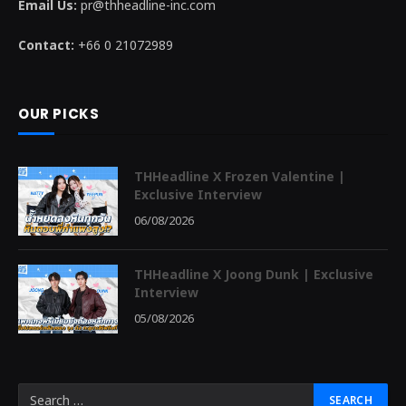
Email Us:
pr@thheadline-inc.com
Contact:
+66 0 21072989
OUR PICKS
THHeadline X Frozen Valentine |
Exclusive Interview
06/08/2026
THHeadline X Joong Dunk | Exclusive
Interview
05/08/2026