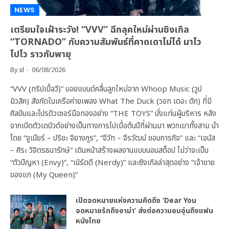
NEWS
เตรียมใจเฝ้าระวัง! “VVV” ฉีกลุคใหม่ผ่านซิงเกิล
“TORNADO” กับความสัมพันธ์ที่คาดเดาไม่ได้ มาไว
ไปไว ราวกับพายุ
By
sl
06/08/2026
“VVV (ทริปเปิ้ลวี)” บอยแบนด์คลื่นลูกใหม่จาก Whoop Music (วูป
มิวสิค) สังกัดในเครือค่ายเพลง What The Duck (วอท เดอะ ดัก) ที่มี
ศิลปินและโปรดิวเซอร์มือทองอย่าง “THE TOYS” นั่งแท่นผู้บริหาร หลัง
จากเปิดตัวเดบิวต์อย่างเป็นทางการไปเมื่อต้นปีที่ผ่านมา พวกเขาทั้งสาม นำ
โดย “จูเนียร์ – ปริยะ จิยางกูร”, “จีวัท – จีรวัฒน์ ชอบการกิจ” และ “เจนัส
– ศิระ วิจิตรธนารักษ์” เดินหน้าสร้างผลงานแบบนอนสต็อป ไม่ว่าจะเป็น
“ตัวปัญหา (Envy)”, “เนิร์ดดี (Nerdy)” และซิงเกิลล่าสุดอย่าง “เจ้าชาย
ของแก (My Queen)”
เปิดจดหมายแห่งความคิดถึง ‘Dear You
จดหมายรักถึงอาม่า’ ส่งต่อความอบอุ่นถึงแฟน
หนังไทย