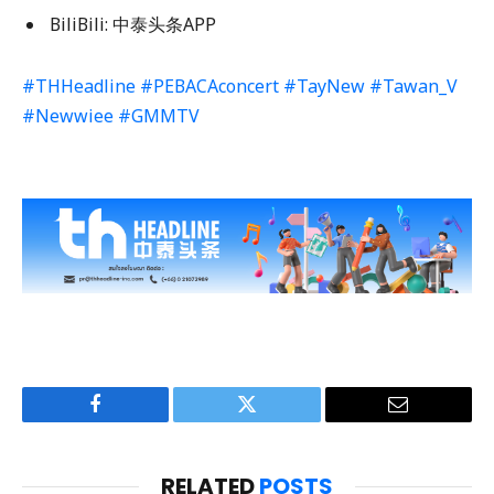
BiliBili: 中泰头条APP
#THHeadline
#PEBACAconcert
#TayNew
#Tawan_V
#Newwiee
#GMMTV
Facebook
Twitter
Email
RELATED
POSTS