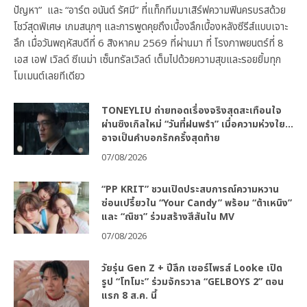
ปัญหา” และ “อาร์ต อนันต์ รัศมี” ที่แท็กทีมมาเสิร์ฟความฟินครบรสด้วย
โชว์สุดพิเศษ เกมสนุกๆ และการพูดคุยถึงเบื้องลึกเบื้องหลังซีรีส์แบบเจาะ
ลึก เมื่อวันพฤหัสบดีที่ 6 สิงหาคม 2569 ที่ผ่านมา ที่ โรงภาพยนตร์ที่ 8
เอส เอฟ เวิลด์ ซีเนม่า เซ็นทรัลเวิลด์ เต็มไปด้วยความสุขและรอยยิ้มทุก
โมเมนต์เลยทีเดียว
TONEYLIU ถ่ายทอดเรื่องจริงสุดสะเทือนใจ
ผ่านซิงเกิลใหม่ “วันที่ฝนพรำ” เมื่อความห่วงใย…
อาจเป็นคำบอกรักครั้งสุดท้าย
07/08/2026
“PP KRIT” ชวนเปิดประสบการณ์ความหวาน
ซ่อนเปรี้ยวใน “Your Candy” พร้อม “ต้าเหนิง”
และ “ณิชา” ร่วมสร้างสีสันใน MV
07/08/2026
วัยรุ่น Gen Z + ปีลึก เซอร์ไพรส์ Looke เปิด
รูป “โทโมะ” ร่วมจักรวาล “GELBOYS 2” ตอน
แรก 8 ส.ค. นี้