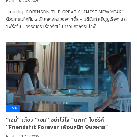
By
sl
04/02/2026
แคมเปญ “ROBINSON THE GREAT CHINESE NEW YEAR”
ด้วยการแท็กทีม 2 นักแสดงหนุ่มฮอต ‘เติ้ล – มติมันท์ ศรีบุญเรือง’ และ
‘เฟิร์สวัน – วรรณกร เรืองรัตน์’ มาร่วมกิจกรรมไลฟ์
LIVE
“เจมี่” เตือน “เอมี่” อย่าไว้ใจ “แพต” ในซีรีส์
“Friendshit Forever เพื่อนสนิท พิษสหาย”
By
sl
11/11/2025