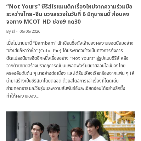
“Not Yours” ซีรีส์โรแมนติกเรื่องใหม่จากความร่วมมือ
ระหว่างไทย–จีน บวงสรวงในวันที่ 6 มิถุนายนนี้ ก่อนลง
จอทาง MCOT HD ช่อง9 กด30
By
sl
06/06/2026
เมื่อไม่นานมานี้ “Bambam” นักเขียนชื่อดังเจ้าของผลงานยอดนิยมอย่าง
“นิ่งเฮียก็หาว่าซื่อ” (Cutie Pie) ได้ประกาศอย่างเป็นทางการถึงการ
ดัดแปลงนิยายฮิตอีกหนึ่งเรื่องอย่าง “Not Yours” สู่รูปแบบซีรีส์ หลัง
จากตัวนิยายสร้างปรากฏการณ์บนแพลตฟอร์มนิยายออนไลน์ของไทย
ครองอันดับต้น ๆ มาอย่างต่อเนื่อง และได้รับเสียงเรียกร้องจากแฟน ๆ ให้
นำมาสร้างเป็นซีรีส์มาโดยตลอด ด้วยสไตล์การเล่าเรื่องที่โดดเด่น
ถ่ายทอดอารมณ์วัยรุ่นและความสัมพันธ์อันละเอียดอ่อนได้อย่างลึกซึ้ง
ทำให้ผลงานของ…