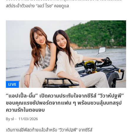
สต์ประจำตัวอย่าง “ลอว์ โรช” คอยดูแล
LIVE
“แอปเปิ้ล-มิ้ม” เปิดความประทับใจจากซีรีส์ “วิวาห์ปฐพี”
ขอบคุณแรงซัปพอร์ตจากแฟน ๆ พร้อมชวนลุ้นบทสรุป
ความรักในตอนจบ
By
sl
11/03/2026
เดินทางสู่อีพีสุดท้ายแล้วสำหรับ “วิวาห์ปฐพี” จากซีรีส์