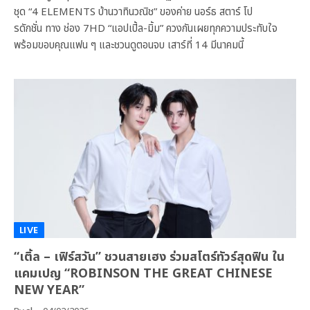
ชุด “4 ELEMENTS บ้านวาทินวณิช” ของค่าย นอร์ธ สตาร์ โป
รดักชั่น ทาง ช่อง 7HD “แอปเปิ้ล-มิ้ม” ควงกันเผยทุกความประทับใจ
พร้อมขอบคุณแฟน ๆ และชวนดูตอนจบ เสาร์ที่ 14 มีนาคมนี้
LIVE
“เติ้ล – เฟิร์สวัน” ชวนสายเฮง ร่วมสโตร์ทัวร์สุดฟิน ใน
แคมเปญ “ROBINSON THE GREAT CHINESE
NEW YEAR”