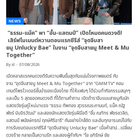
NEWS
“ธรรม-แม็ค” พา “อั๋น-แสตมป์” เปิดโหมดคนดวงดี!
เสิร์ฟโมเมนต์หวานตอนแรกซีรีส์ “จุดจีบสา
ยมู Unlucky Bae” ในงาน “จุดจีบสายมู Meet & Mu
Together”
By
sl
07/08/2026
เปิดคลาสแรกคนดวงดีรับความฟินขั้นสุดกันแน่นโรงภาพยนตร์ กับ
งาน “จุดจีบสายมู Meet & Mu Together” จาก “GMMTV” คอน
เทนต์โพรไวเดอร์ชั้นนำของเมืองไทย ที่ให้แฟนๆ ได้ร่วมทำกิจกรรมสนุกๆ
และเป็น 5 สุดยอดคนดวงดี ที่ได้ถามคำถาม เปิดตำราจีบแบบสายมูกับนัก
แสดงวัยรุ่นคู่ใหม่มาแรง “ธรรม ทัพทอง สุวรรณระกานนท์, แม็ค ณัฐ
พัชร์ นิมจิรวัฒน์” และสองนักแสดงวัยรุ่นฝีมือดี “อั๋น ณภัทร พัชรชวลิต,
แสตมป์ พนัชษ์กรณ์ ฤกษ์ศิริอารี” กันอย่างใกล้ชิด และอินทุกอารมณ์ไปกับ
การรับชมตอนแรกซีรีส์ “จุดจีบสายมู Unlucky Bae” เมื่อคำสาป…เปลี่ยน
ดวงร้าย กลายเป็นความรัก และสองผู้กำกับฯ “โย อภิรักษ์ ชัย