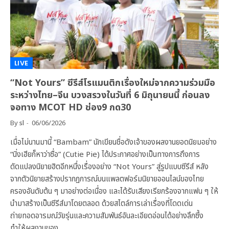
LIVE
“Not Yours” ซีรีส์โรแมนติกเรื่องใหม่จากความร่วมมือ
ระหว่างไทย–จีน บวงสรวงในวันที่ 6 มิถุนายนนี้ ก่อนลง
จอทาง MCOT HD ช่อง9 กด30
By
sl
06/06/2026
เมื่อไม่นานมานี้ “Bambam” นักเขียนชื่อดังเจ้าของผลงานยอดนิยมอย่าง
“นิ่งเฮียก็หาว่าซื่อ” (Cutie Pie) ได้ประกาศอย่างเป็นทางการถึงการ
ดัดแปลงนิยายฮิตอีกหนึ่งเรื่องอย่าง “Not Yours” สู่รูปแบบซีรีส์ หลัง
จากตัวนิยายสร้างปรากฏการณ์บนแพลตฟอร์มนิยายออนไลน์ของไทย
ครองอันดับต้น ๆ มาอย่างต่อเนื่อง และได้รับเสียงเรียกร้องจากแฟน ๆ ให้
นำมาสร้างเป็นซีรีส์มาโดยตลอด ด้วยสไตล์การเล่าเรื่องที่โดดเด่น
ถ่ายทอดอารมณ์วัยรุ่นและความสัมพันธ์อันละเอียดอ่อนได้อย่างลึกซึ้ง
ทำให้ผลงานของ…