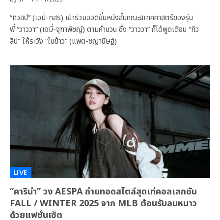
“ทิวลิป” (เอมี่-ทสร) เข้าร่วมออดิชั่นหนังสั้นคณะนิเทศศาสตร์ของรุ่น
พี่ “วาววา” (เจมี่-จุฑาพิชญ์) ตามคำชวน ซึ่ง “วาววา” ก็ได้พูดเตือน “ทิว
ลิป” ให้ระวัง “ใบข้าว” (แพต-ชญานิษฐ์)
LIVE
“คาริน่า” วง AESPA ถ่ายทอดสไตล์สุดเท่คอลเลกชัน
FALL / WINTER 2025 จาก MLB ต้อนรับลมหนาว
ด้วยแฟชั่นเซ็ต