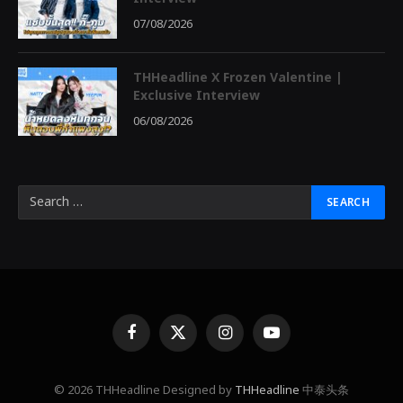
07/08/2026
THHeadline X Frozen Valentine |
Exclusive Interview
06/08/2026
Facebook
X
Instagram
YouTube
(Twitter)
© 2026 THHeadline Designed by
THHeadline
中泰头条