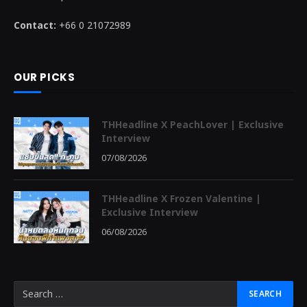
Contact:
+66 0 21072989
OUR PICKS
THHeadline X PeachLover | Exclusive
Interview
07/08/2026
THHeadline X Frozen Valentine |
Exclusive Interview
06/08/2026