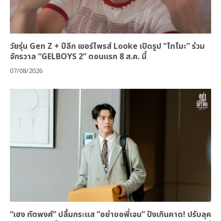
วัยรุ่น Gen Z + ปีลึก เซอร์ไพรส์ Looke เปิดรูป “โทโมะ” ร่วม
จักรวาล “GELBOYS 2” ตอนแรก 8 ส.ค. นี้
07/08/2026
“เฮง ทัตพงศ์” ปลื้มกระแส “อย่าขอพี่เจน” ปังเกินคาด! ปรับลุค