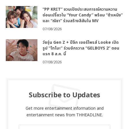
“PP KRIT” ชวนเปิดประสบการณ์ความหวาน
ซ่อนเปรี้ยวใน “Your Candy” พร้อม “ต้าเหนิง”
และ “ณิชา” ร่วมสร้างสีสันใน MV
07/08/2026
วัยรุ่น Gen Z + ปีลึก เซอร์ไพรส์ Looke เปิด
รูป “โทโมะ” ร่วมจักรวาล “GELBOYS 2” ตอน
แรก 8 ส.ค. นี้
07/08/2026
Subscribe to Updates
Get more entertainment information and
entertainment news from THHEADLINE.