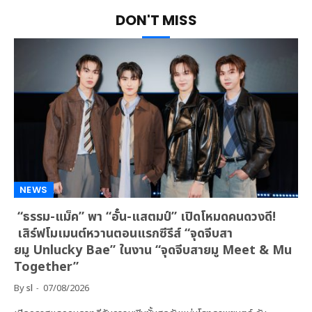
DON'T MISS
NEWS
“ธรรม-แม็ค” พา “อั๋น-แสตมป์” เปิดโหมดคนดวงดี!
เสิร์ฟโมเมนต์หวานตอนแรกซีรีส์ “จุดจีบสา
ยมู Unlucky Bae” ในงาน “จุดจีบสายมู Meet & Mu
Together”
By
sl
07/08/2026