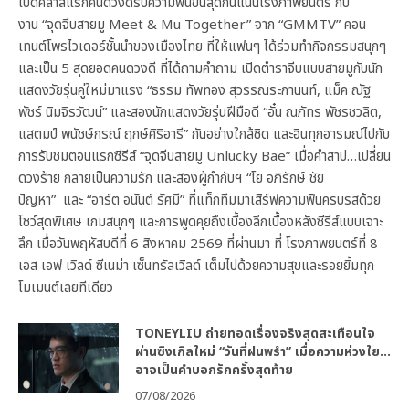
เปิดคลาสแรกคนดวงดีรับความฟินขั้นสุดกันแน่นโรงภาพยนตร์ กับ
งาน “จุดจีบสายมู Meet & Mu Together” จาก “GMMTV” คอน
เทนต์โพรไวเดอร์ชั้นนำของเมืองไทย ที่ให้แฟนๆ ได้ร่วมทำกิจกรรมสนุกๆ
และเป็น 5 สุดยอดคนดวงดี ที่ได้ถามคำถาม เปิดตำราจีบแบบสายมูกับนัก
แสดงวัยรุ่นคู่ใหม่มาแรง “ธรรม ทัพทอง สุวรรณระกานนท์, แม็ค ณัฐ
พัชร์ นิมจิรวัฒน์” และสองนักแสดงวัยรุ่นฝีมือดี “อั๋น ณภัทร พัชรชวลิต,
แสตมป์ พนัชษ์กรณ์ ฤกษ์ศิริอารี” กันอย่างใกล้ชิด และอินทุกอารมณ์ไปกับ
การรับชมตอนแรกซีรีส์ “จุดจีบสายมู Unlucky Bae” เมื่อคำสาป…เปลี่ยน
ดวงร้าย กลายเป็นความรัก และสองผู้กำกับฯ “โย อภิรักษ์ ชัย
ปัญหา” และ “อาร์ต อนันต์ รัศมี” ที่แท็กทีมมาเสิร์ฟความฟินครบรสด้วย
โชว์สุดพิเศษ เกมสนุกๆ และการพูดคุยถึงเบื้องลึกเบื้องหลังซีรีส์แบบเจาะ
ลึก เมื่อวันพฤหัสบดีที่ 6 สิงหาคม 2569 ที่ผ่านมา ที่ โรงภาพยนตร์ที่ 8
เอส เอฟ เวิลด์ ซีเนม่า เซ็นทรัลเวิลด์ เต็มไปด้วยความสุขและรอยยิ้มทุก
โมเมนต์เลยทีเดียว
TONEYLIU ถ่ายทอดเรื่องจริงสุดสะเทือนใจ
ผ่านซิงเกิลใหม่ “วันที่ฝนพรำ” เมื่อความห่วงใย…
อาจเป็นคำบอกรักครั้งสุดท้าย
07/08/2026