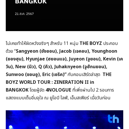
ไม่เคยทำให้ผิดหวังจริงๆ สำหรับ 11 หนุ่ม
THE BOYZ
ประกอบ
ด้วย “
Sangyeon (ซังยอน), Jacob (เจคอบ), Younghoon
(ยองฮุน), Hyunjae (ฮยอนแจ), Juyeon (จูยอน), Kevin (เค
วิน), New (นิว), Q (คิว), Juhaknyeon (จูฮักนยอน),
Sunwoo (ซอนอู), Eric (เอริค)”
กับคอนเสิร์ตล่าสุด
THE
BOYZ WORLD TOUR : ZENERATION II in
BANGKOK
โดยผู้จัด
4NOLOGUE
ที่เพิ่งผ่านไป 2 รอบการ
แสดงแบบเต็มอิ่มจุใจ ณ ยูโอบี ไลฟ์, เอ็มสเฟียร์ เมื่อวันก่อน