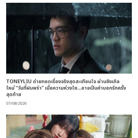
TONEYLIU ถ่ายทอดเรื่องจริงสุดสะเทือนใจ ผ่านซิงเกิล
ใหม่ “วันที่ฝนพรำ” เมื่อความห่วงใย…อาจเป็นคำบอกรักครั้ง
สุดท้าย
07/08/2026