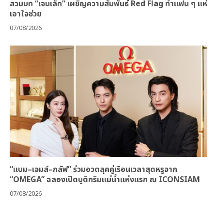
สวมบท “เจนเล็ก” เผชิญความสัมพันธ์ Red Flag ทำแฟน ๆ แห่
เอาใจช่วย
07/08/2026
“แบม–เจมส์–กลัฟ” ร่วมอวดลุคคู่เรือนเวลาสุดหรูจาก
“OMEGA” ฉลองเปิดบูติกริมแม่น้ำแห่งแรก ณ ICONSIAM
07/08/2026