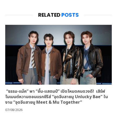
RELATED
POSTS
“ธรรม-แม็ค” พา “อั๋น-แสตมป์” เปิดโหมดคนดวงดี! เสิร์ฟ
โมเมนต์หวานตอนแรกซีรีส์ “จุดจีบสายมู Unlucky Bae” ใน
งาน “จุดจีบสายมู Meet & Mu Together”
07/08/2026