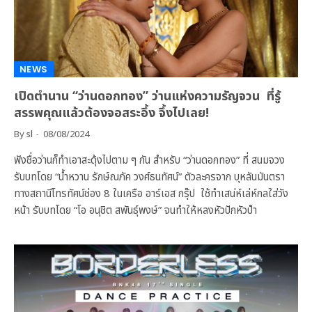
NEWS
เปิดตำนาน “ว่านดอกทอง” ว่านแห่งความรัญจวน ที่รู้
สรรพคุณแล้วต้องจอสระอึ้ง จึ้งไปเลย!
By
sl
08/08/2024
ฟังชื่อว่านก็ทำเอาสะดุ้งไปตาม ๆ กัน สำหรับ “ว่านดอกทอง” ที่ สนมจวง
รับบทโดย “น้ำหวาน รักษ์ณภัค วงศ์ธนทัศน์” ตัวละครจาก บุหลันมันตรา
ทางสถานีโทรทัศน์ช่อง 8 ในเครือ อาร์เอส กรุ๊ป ใช้ทำเสน่ห์เล่ห์กลใส่วัง
หน้า รับบทโดย “โอ อนุชิต สพันธุ์พงษ์” จนทำให้หลงหัวปักหัวปำ