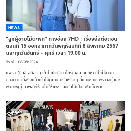
NEWS
“ลูกผู้ชายไม้ตะพด” ทางช่อง 7HD : เรื่องย่อต่อตอน
ตอนที่ 15 ออกอากาศวันพฤหัสบดีที่ 8 สิงหาคม 2567
และทุกวันจันทร์ – ศุกร์ เวลา 19.00 น.
By
sl
08/08/2024
แพรวา(มิลลี่-อภิสรา) เข้าใจผิดคิดว่าไกร(บอม-นนทัช) มีใจให้ตนมา
ตลอด แต่ที่จริงแล้วเป็นไม้(แทน-บุรันช์รัตน์) ที่แอบชอบแพรวาอยู่ และ
พันเทพ(อู๋-นวพล)ก็ห้ามไม่ให้แพรวคบกับไม้เป็นแฟนเด็ดขาด