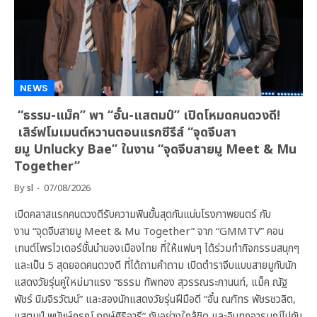
NEWS
“ธรรม-แม็ค” พา “อั๋น-แสตมป์” เปิดโหมดคนดวงดี!
เสิร์ฟโมเมนต์หวานตอนแรกซีรีส์ “จุดจีบสา
ยมู Unlucky Bae” ในงาน “จุดจีบสายมู Meet & Mu
Together”
By
sl
07/08/2026
เปิดคลาสแรกคนดวงดีรับความฟินขั้นสุดกันแน่นโรงภาพยนตร์ กับ
งาน “จุดจีบสายมู Meet & Mu Together” จาก “GMMTV” คอน
เทนต์โพรไวเดอร์ชั้นนำของเมืองไทย ที่ให้แฟนๆ ได้ร่วมทำกิจกรรมสนุกๆ
และเป็น 5 สุดยอดคนดวงดี ที่ได้ถามคำถาม เปิดตำราจีบแบบสายมูกับนัก
แสดงวัยรุ่นคู่ใหม่มาแรง “ธรรม ทัพทอง สุวรรณระกานนท์, แม็ค ณัฐ
พัชร์ นิมจิรวัฒน์” และสองนักแสดงวัยรุ่นฝีมือดี “อั๋น ณภัทร พัชรชวลิต,
แสตมป์ พนัชษ์กรณ์ ฤกษ์ศิริอารี” กันอย่างใกล้ชิด และอินทุกอารมณ์ไปกับ