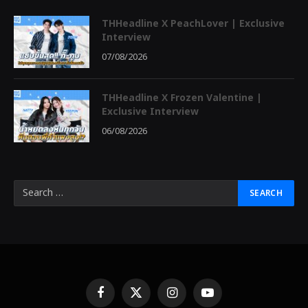
THHeadline X PeachLover | Exclusive
Interview
07/08/2026
THHeadline X Frozen Valentine |
Exclusive Interview
06/08/2026
Facebook
X
Instagram
YouTube