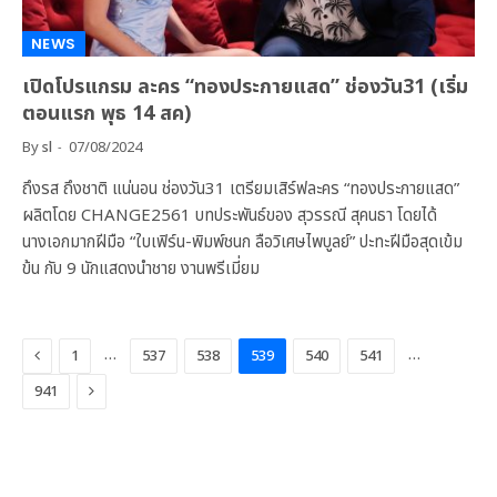
NEWS
เปิดโปรแกรม ละคร “ทองประกายแสด” ช่องวัน31 (เริ่ม
ตอนแรก พุธ 14 สค)
By
sl
07/08/2024
ถึงรส ถึงชาติ แน่นอน ช่องวัน31 เตรียมเสิร์ฟละคร “ทองประกายแสด”
ผลิตโดย CHANGE2561 บทประพันธ์ของ สุวรรณี สุคนธา โดยได้
นางเอกมากฝีมือ “ใบเฟิร์น-พิมพ์ชนก ลือวิเศษไพบูลย์” ปะทะฝีมือสุดเข้ม
ข้น กับ 9 นักแสดงนำชาย งานพรีเมี่ยม
Previous
…
…
1
537
538
539
540
541
Next
941