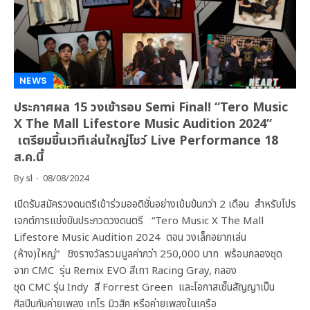
NEWS
ประกาศผล 15 วงเข้ารอบ Semi Final! “Tero Music
X The Mall Lifestore Music Audition 2024”
เตรียมขึ้นเวทีเล่นใหญ่โชว์ Live Performance 18
ส.ค.นี้
By
sl
08/08/2024
เปิดรับสมัครวงดนตรีเข้าร่วมออดิชั่นอย่างเข้มข้นกว่า 2 เดือน สำหรับโปร
เจกต์การแข่งขันประกวดวงดนตรี “Tero Music X The Mall
Lifestore Music Audition 2024 ตอน วงเล็กอยากเล่น
(ห้าง)ใหญ่” ชิงรางวัลรวมมูลค่ากว่า 250,000 บาท พร้อมกลองชุด
จาก CMC รุ่น Remix EVO สีเทา Racing Gray, กลอง
ชุด CMC รุ่น Indy สี Forrest Green และโอกาสเซ็นสัญญาเป็น
ศิลปินกับค่ายเพลง เทโร มิวสิค หรือค่ายเพลงในเครือ