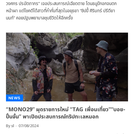
วงศกร ปรมัตถากร” เจอประสบการณ์เฉียดตาย โดนธนูปักอกจนตก
หน้าผา แต่โชคดีได้สาวที่ก๋ากั่นที่สุดในอยุธยา “ชิปปี้ ศิรินทร์ ปรีดียา
นนท์” คอยปฐมพยาบาลชุบชีวิตให้อีกครั้ง
NEWS
“MONO29” ผุดรายการใหม่ “TAG เพื่อนเที่ยว”“บอย-
ปั้นจั่น” พาเปิดประสบการณ์ทริปทะเลหมอก
By
sl
07/08/2024