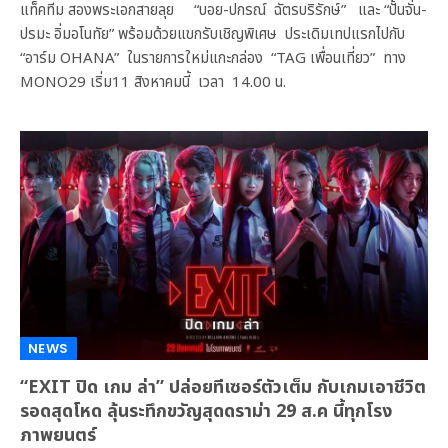
แท็คทีม สองพระเอกสายลุย “บอย-ปกรณ์ ฉัตรบริรักษ์” และ “ปั้นจั่น-
ปรมะ อิ่มอโนทัย” พร้อมด้วยแขกรับเชิญพิเศษ ประเดิมเทปแรกไปกับ
“อาร์ม OHANA” ในรายการใหม่แกะกล่อง “TAG เพื่อนเที่ยว” ทาง
MONO29 เริ่ม11 สิงหาคมนี้ เวลา 14.00 น.
NEWS
“EXIT ปิด เกม ล่า” ปล่อยทีเซอร์ตัวเต็ม กับเกมเอาชีวิต
รอดสุดโหด ลุ้นระทึกขวัญสุดดราม่า 29 ส.ค นี้ทุกโรง
ภาพยนตร์