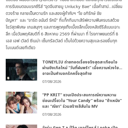
การรับชมตอนแรกซีรีส์ “จุดจีบสายมู Unlucky Bae” เมื่อคำสาป…เปลี่ยน
ดวงร้าย กลายเป็นความรัก และสองผู้กำกับฯ “โย อภิรักษ์ ชัย
ปัญหา” และ “อาร์ต อนันต์ รัศมี” ที่แท็กทีมมาเสิร์ฟความฟินครบรสด้วย
โชว์สุดพิเศษ เกมสนุกๆ และการพูดคุยถึงเบื้องลึกเบื้องหลังซีรีส์แบบเจาะ
ลึก เมื่อวันพฤหัสบดีที่ 6 สิงหาคม 2569 ที่ผ่านมา ที่ โรงภาพยนตร์ที่ 8
เอส เอฟ เวิลด์ ซีเนม่า เซ็นทรัลเวิลด์ เต็มไปด้วยความสุขและรอยยิ้มทุก
โมเมนต์เลยทีเดียว
TONEYLIU ถ่ายทอดเรื่องจริงสุดสะเทือนใจ
ผ่านซิงเกิลใหม่ “วันที่ฝนพรำ” เมื่อความห่วงใย…
อาจเป็นคำบอกรักครั้งสุดท้าย
07/08/2026
“PP KRIT” ชวนเปิดประสบการณ์ความหวาน
ซ่อนเปรี้ยวใน “Your Candy” พร้อม “ต้าเหนิง”
และ “ณิชา” ร่วมสร้างสีสันใน MV
07/08/2026
วัยรุ่น Gen Z + ปีลึก เซอร์ไพรส์ Looke เปิด