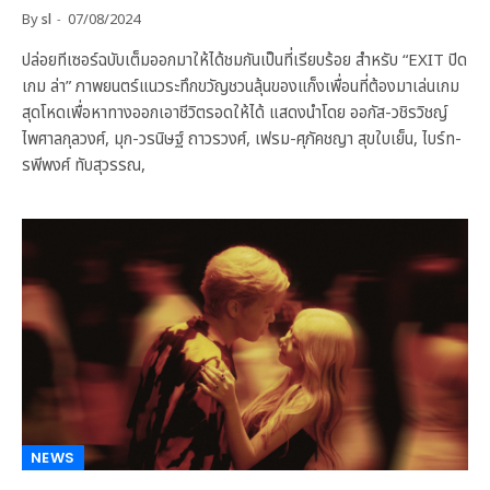
By
sl
07/08/2024
ปล่อยทีเซอร์ฉบับเต็มออกมาให้ได้ชมกันเป็นที่เรียบร้อย สำหรับ “EXIT ปิด
เกม ล่า” ภาพยนตร์แนวระทึกขวัญชวนลุ้นของแก็งเพื่อนที่ต้องมาเล่นเกม
สุดโหดเพื่อหาทางออกเอาชีวิตรอดให้ได้ แสดงนำโดย ออกัส-วชิรวิชญ์
ไพศาลกุลวงศ์, มุก-วรนิษฐ์ ถาวรวงศ์, เฟรม-ศุภัคชญา สุขใบเย็น, ไบร์ท-
รพีพงศ์ ทับสุวรรณ,
NEWS