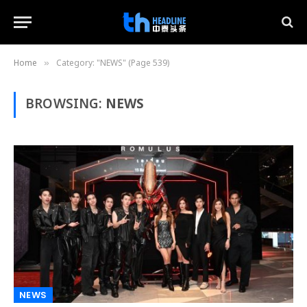
Home
Category: "NEWS" (Page 539)
»
BROWSING:
NEWS
NEWS