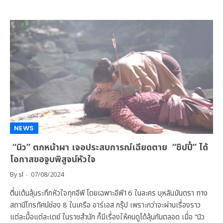
NEWS
“นิว” ตกหน้าผา เจอประสบการณ์เฉียดตาย “ชิปปี้” ได้
โอกาสขอจูบพิสูจน์หัวใจ
By
sl
07/08/2024
ตื่นเต้นลุ้นระทึกหัวใจทุกอีพี โดยเฉพาะอีพี16 ในละคร บุหลันมันตรา ทาง
สถานีโทรทัศน์ช่อง 8 ในเครือ อาร์เอส กรุ๊ป เพราะกว่าจะผ่านเรื่องราว
แต่ละมื้อแต่ละเดย์ ในราชสำนัก ก็มีเรื่องให้คนดูได้ลุ้นกันตลอด เมื่อ “นิว