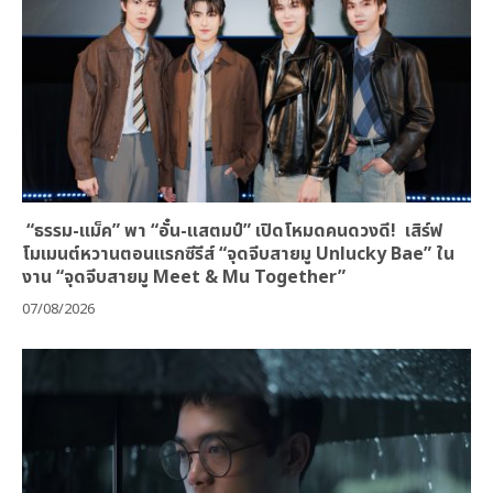
“ธรรม-แม็ค” พา “อั๋น-แสตมป์” เปิดโหมดคนดวงดี! เสิร์ฟ
โมเมนต์หวานตอนแรกซีรีส์ “จุดจีบสายมู Unlucky Bae” ใน
งาน “จุดจีบสายมู Meet & Mu Together”
07/08/2026