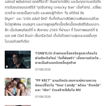
แสตมป์ พนัชษ์กรณ์ ฤกษ์ศิริอารี” กันอย่างใกล้ชิด และอินทุกอารมณ์ไปกับ
การรับชมตอนแรกซีรีส์ “จุดจีบสายมู Unlucky Bae” เมื่อคำสาป…เปลี่ยน
ดวงร้าย กลายเป็นความรัก และสองผู้กำกับฯ “โย อภิรักษ์ ชัย
ปัญหา” และ “อาร์ต อนันต์ รัศมี” ที่แท็กทีมมาเสิร์ฟความฟินครบรสด้วย
โชว์สุดพิเศษ เกมสนุกๆ และการพูดคุยถึงเบื้องลึกเบื้องหลังซีรีส์แบบเจาะ
ลึก เมื่อวันพฤหัสบดีที่ 6 สิงหาคม 2569 ที่ผ่านมา ที่ โรงภาพยนตร์ที่ 8
เอส เอฟ เวิลด์ ซีเนม่า เซ็นทรัลเวิลด์ เต็มไปด้วยความสุขและรอยยิ้มทุก
โมเมนต์เลยทีเดียว
TONEYLIU ถ่ายทอดเรื่องจริงสุดสะเทือนใจ
ผ่านซิงเกิลใหม่ “วันที่ฝนพรำ” เมื่อความห่วงใย…
อาจเป็นคำบอกรักครั้งสุดท้าย
07/08/2026
“PP KRIT” ชวนเปิดประสบการณ์ความหวาน
ซ่อนเปรี้ยวใน “Your Candy” พร้อม “ต้าเหนิง”
และ “ณิชา” ร่วมสร้างสีสันใน MV
07/08/2026