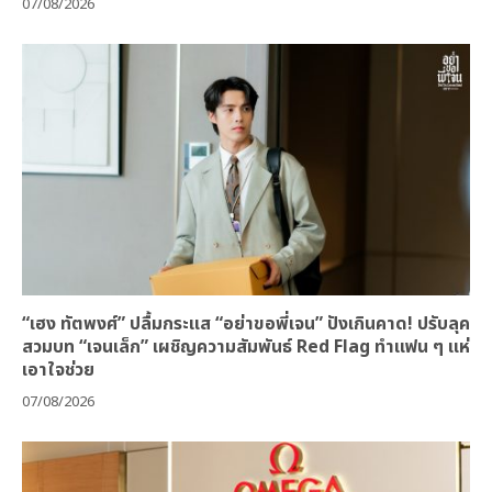
07/08/2026
“เฮง ทัตพงศ์” ปลื้มกระแส “อย่าขอพี่เจน” ปังเกินคาด! ปรับลุค
สวมบท “เจนเล็ก” เผชิญความสัมพันธ์ Red Flag ทำแฟน ๆ แห่
เอาใจช่วย
07/08/2026