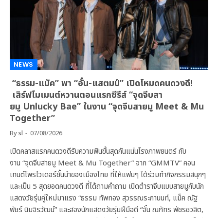
NEWS
“ธรรม-แม็ค” พา “อั๋น-แสตมป์” เปิดโหมดคนดวงดี!
เสิร์ฟโมเมนต์หวานตอนแรกซีรีส์ “จุดจีบสา
ยมู Unlucky Bae” ในงาน “จุดจีบสายมู Meet & Mu
Together”
By
sl
07/08/2026
เปิดคลาสแรกคนดวงดีรับความฟินขั้นสุดกันแน่นโรงภาพยนตร์ กับ
งาน “จุดจีบสายมู Meet & Mu Together” จาก “GMMTV” คอน
เทนต์โพรไวเดอร์ชั้นนำของเมืองไทย ที่ให้แฟนๆ ได้ร่วมทำกิจกรรมสนุกๆ
และเป็น 5 สุดยอดคนดวงดี ที่ได้ถามคำถาม เปิดตำราจีบแบบสายมูกับนัก
แสดงวัยรุ่นคู่ใหม่มาแรง “ธรรม ทัพทอง สุวรรณระกานนท์, แม็ค ณัฐ
พัชร์ นิมจิรวัฒน์” และสองนักแสดงวัยรุ่นฝีมือดี “อั๋น ณภัทร พัชรชวลิต,