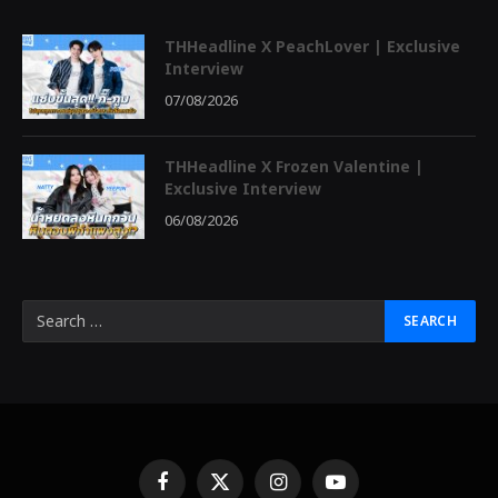
THHeadline X PeachLover | Exclusive
Interview
07/08/2026
THHeadline X Frozen Valentine |
Exclusive Interview
06/08/2026
Facebook
X
Instagram
YouTube