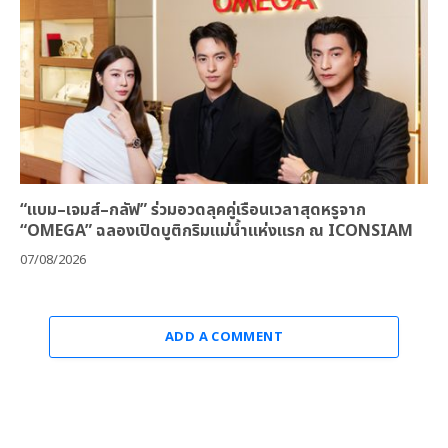
“แบม–เจมส์–กลัฟ” ร่วมอวดลุคคู่เรือนเวลาสุดหรูจาก
“OMEGA” ฉลองเปิดบูติกริมแม่น้ำแห่งแรก ณ ICONSIAM
07/08/2026
ADD A COMMENT