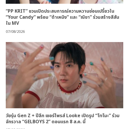
“PP KRIT” ชวนเปิดประสบการณ์ความหวานซ่อนเปรี้ยวใน
“Your Candy” พร้อม “ต้าเหนิง” และ “ณิชา” ร่วมสร้างสีสัน
ใน MV
07/08/2026
วัยรุ่น Gen Z + ปีลึก เซอร์ไพรส์ Looke เปิดรูป “โทโมะ” ร่วม
จักรวาล “GELBOYS 2” ตอนแรก 8 ส.ค. นี้