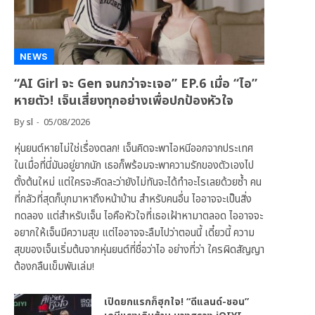
NEWS
“AI Girl จะ Gen จนกว่าจะเจอ” EP.6 เมื่อ “ไอ”
หายตัว! เจ็นเสี่ยงทุกอย่างเพื่อปกป้องหัวใจ
By
sl
05/08/2026
หุ่นยนต์หายไม่ใช่เรื่องตลก! เจ็นคิดจะพาไอหนีออกจากประเทศ
ในเมื่อที่นี่มันอยู่ยากนัก เธอก็พร้อมจะพาความรักของตัวเองไป
ตั้งต้นใหม่ แต่ใครจะคิดละว่ายังไม่ทันจะได้ทำอะไรเลยด้วยซ้ำ คน
ที่กลัวที่สุดก็บุกมาหาถึงหน้าบ้าน สำหรับคนอื่น ไออาจจะเป็นสิ่ง
ทดลอง แต่สำหรับเจ็น ไอคือหัวใจที่เธอเฝ้าหามาตลอด ไออาจจะ
อยากให้เจ็นมีความสุข แต่ไออาจจะลืมไปว่าตอนนี้ เดี๋ยวนี้ ความ
สุขของเจ็นเริ่มต้นจากหุ่นยนต์ที่ชื่อว่าไอ อย่างที่ว่า ใครผิดสัญญา
ต้องกลืนเข็มพันเล่ม!
เปิดยกแรกก็ฮุกใจ! “ดีแลนด์-ชอน”