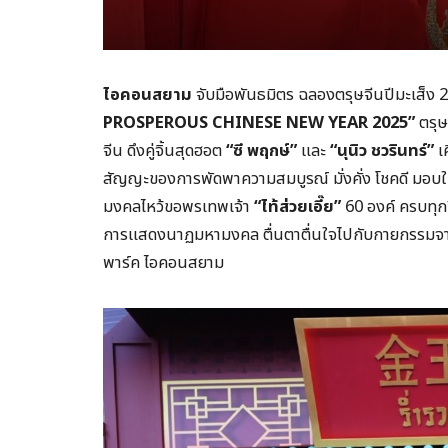
ไอคอนสยาม
จับมือพันธมิตร ฉลองตรุษจีนปีมะเส็ง 2
PROSPEROUS CHINESE NEW YEAR 2025”
ตรุษ
จีน ดึงคู่จิ้นสุดฮอต
“ซี พฤกษ์”
และ
“นุนิว ชวรินทร์”
เ
สัญญะของการพัดพาความสมบูรณ์ มั่งคั่ง โชคดี มอบให้
มงคลไหว้ขอพรเทพเจ้า
“ไท้ส่วยเอี๊ย”
60 องค์ ครบทุก
การแสดงนาฏมหามงคล ตื่นตาตื่นใจไปกับกายกรรมจากนคร
พาร์ค ไอคอนสยาม