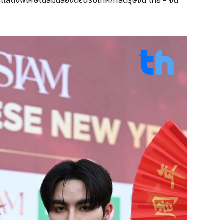
การแสดงพิเศษเฉลิมฉลองต้อนรับเทศกาลตรุษจีน ไทย – จีน