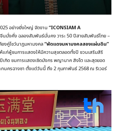
025 อย่างยิ่งใหญ่ จัดงาน
“ICONSIAM A
จีนมั่งคั่ง ฉลองสัมพันธ์มั่นคง วาระ 50 ปีสายสัมพันธ์ไทย –
คียงคู่โชว์นาฏมหามงคล
“พัดแดงมหามงคลสองแผ่นดิน”
แก่ผู้ชมการแสดงให้มีความสุขตลอดทั้งปี ชวนเสริมสิริ
ปีเกิด ชมการแสดงเชิดมังกร พญานาค สิงโต และสุดยอด
ฉางซา ตั้งแต่วันนี้ ถึง 2 กุมภาพันธ์ 2568 ณ ริเวอร์