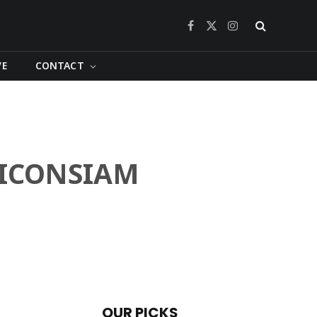
Facebook
X
Instagram
(Twitter)
VE
CONTACT
าน “ICONSIAM
OUR PICKS