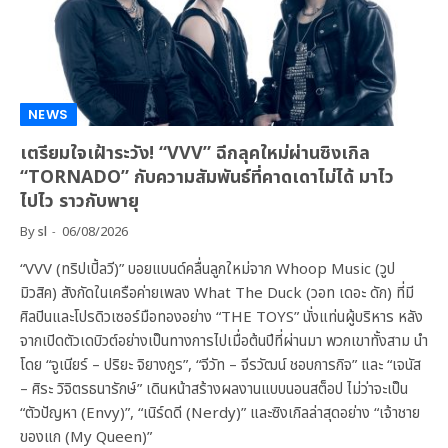
NEWS
เตรียมใจเฝ้าระวัง! “VVV” ฉีกลุคใหม่ผ่านซิงเกิล
“TORNADO” กับความสัมพันธ์ที่คาดเดาไม่ได้ มาไว
ไปไว ราวกับพายุ
By
sl
06/08/2026
“VVV (ทริปเปิ้ลวี)” บอยแบนด์คลื่นลูกใหม่จาก Whoop Music (วูป
มิวสิค) สังกัดในเครือค่ายเพลง What The Duck (วอท เดอะ ดัก) ที่มี
ศิลปินและโปรดิวเซอร์มือทองอย่าง “THE TOYS” นั่งแท่นผู้บริหาร หลัง
จากเปิดตัวเดบิวต์อย่างเป็นทางการไปเมื่อต้นปีที่ผ่านมา พวกเขาทั้งสาม นำ
โดย “จูเนียร์ – ปริยะ จิยางกูร”, “จีวัท – จีรวัฒน์ ชอบการกิจ” และ “เจนัส
– ศิระ วิจิตรธนารักษ์” เดินหน้าสร้างผลงานแบบนอนสต็อป ไม่ว่าจะเป็น
“ตัวปัญหา (Envy)”, “เนิร์ดดี (Nerdy)” และซิงเกิลล่าสุดอย่าง “เจ้าชาย
ของแก (My Queen)”