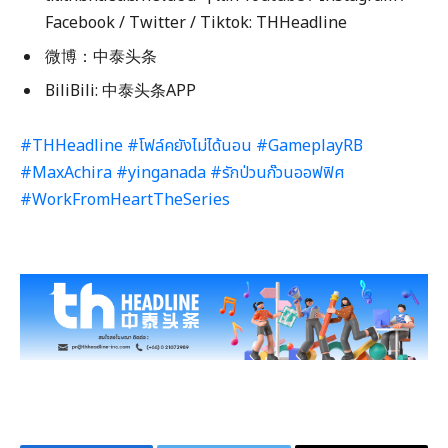
Facebook / Twitter / Tiktok: THHeadline
微博：中泰头条
BiliBili: 中泰头条APP
#THHeadline
#โฟล์คยังไม่ได้นอน
#GameplayRB
#MaxAchira
#yinganada
#รักป่วนก๊วนออฟฟิศ
#WorkFromHeartTheSeries