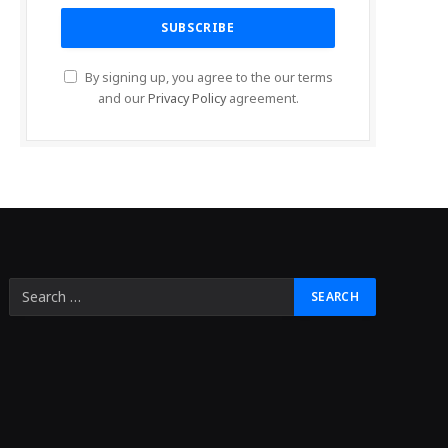
By signing up, you agree to the our terms
and our
Privacy Policy
agreement.