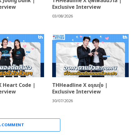
 Joong Dunk |
THHeadline X บุพเพสันนิวาส |
terview
Exclusive Interview
03/08/2026
 Heart Code |
THHeadline X อรุณรุ่ง |
terview
Exclusive Interview
30/07/2026
A COMMENT