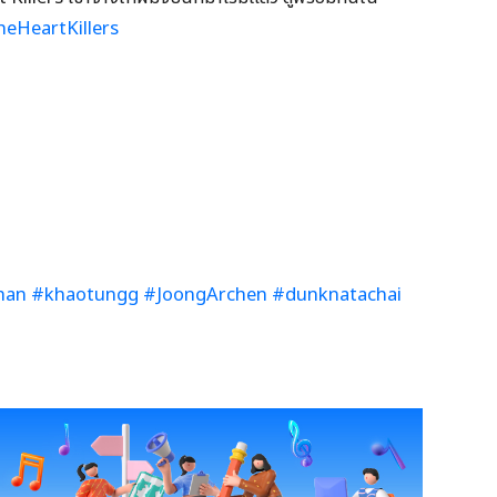
eHeartKillers
han
#khaotungg
#JoongArchen
#dunknatachai