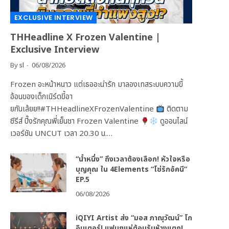
EXCLUSIVE INTERVIEW
THHeadline X Frozen Valentine |
Exclusive Interview
By
sl
06/08/2026
Frozen อะหน้าหนาว แต่เธออะน่ารัก มาลองเทสระบบความขี้
อ้อนของเด็กเนิร์ดขี้อา
ยกันเล้ยย!!#THHeadlineXFrozenValentine
ติดตาม
ซีรีส์ ปิ๊งรักคุณพี่เย็นชา Frozen Valentine
ดูออนไลน์
เวอร์ชัน UNCUT เวลา 20.30 น.…
“น้ำหนึ่ง” ถึงเวลาต้องเลือก! หัวใจหรือ
บุญคุณ ใน 4Elements “โซ่รักอัคนี”
EP.5
06/08/2026
iQIYI Artist ส่ง “มอส ภาณุวัฒน์” โก
อินเตอร์! แฟนๆแห่ต้อนรับห้างแตก!