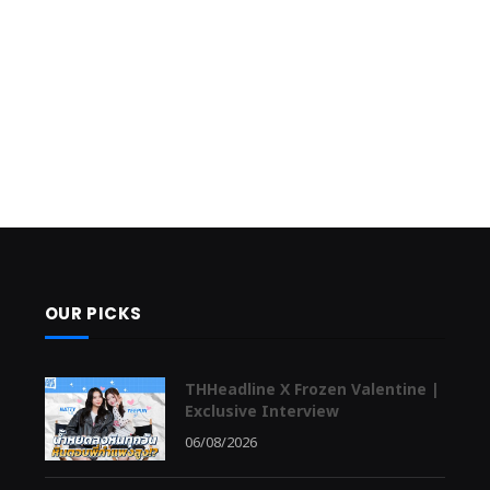
OUR PICKS
THHeadline X Frozen Valentine |
Exclusive Interview
06/08/2026