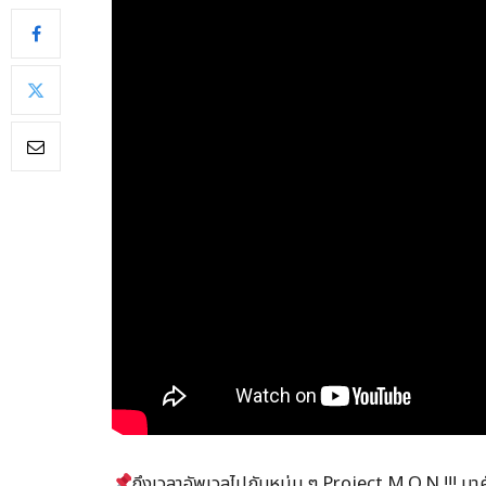
ถึงเวลาอัพเวลไปกับหนุ่ม ๆ Project M.O.N !!! มา