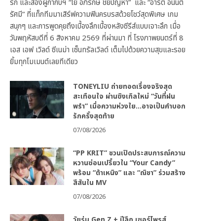
รัก และสองผู้กำกับฯ “โย อภิรักษ์ ชัยปัญหา” และ “อาร์ต อนันต์
รัศมี” ที่แท็กทีมมาเสิร์ฟความฟินครบรสด้วยโชว์สุดพิเศษ เกม
สนุกๆ และการพูดคุยถึงเบื้องลึกเบื้องหลังซีรีส์แบบเจาะลึก เมื่อ
วันพฤหัสบดีที่ 6 สิงหาคม 2569 ที่ผ่านมา ที่ โรงภาพยนตร์ที่ 8
เอส เอฟ เวิลด์ ซีเนม่า เซ็นทรัลเวิลด์ เต็มไปด้วยความสุขและรอย
ยิ้มทุกโมเมนต์เลยทีเดียว
TONEYLIU ถ่ายทอดเรื่องจริงสุด
สะเทือนใจ ผ่านซิงเกิลใหม่ “วันที่ฝน
พรำ” เมื่อความห่วงใย…อาจเป็นคำบอก
รักครั้งสุดท้าย
07/08/2026
“PP KRIT” ชวนเปิดประสบการณ์ความ
หวานซ่อนเปรี้ยวใน “Your Candy”
พร้อม “ต้าเหนิง” และ “ณิชา” ร่วมสร้าง
สีสันใน MV
07/08/2026
วัยรุ่น Gen Z + ปีลึก เซอร์ไพรส์