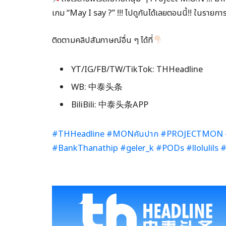
เกม “May I say ?” !!! ไปดูกันได้เลยตอนนี้!! ในราย
ติดตามคลิปสัมภาษณ์อื่น ๆ ได้ที่
YT/IG/FB/TW/TikTok: THHeadline
WB: 中泰头条
BiliBili: 中泰头条APP
#THHeadline
#MONคันปาก
#PROJECTMON
#BankThanathip
#geler_k
#PODs
#llolulils