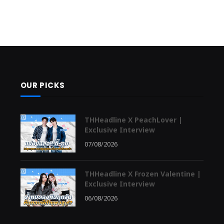
OUR PICKS
THHeadline X PeachLover |
Exclusive Interview
07/08/2026
THHeadline X Frozen Valentine |
Exclusive Interview
06/08/2026