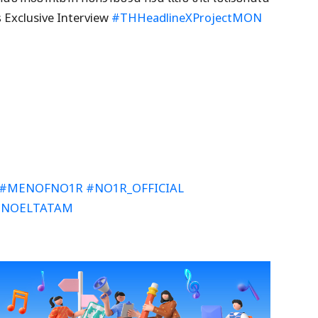
การ Exclusive Interview
#THHeadlineXProjectMON
#MENOFNO1R
#NO1R_OFFICIAL
#NOELTATAM