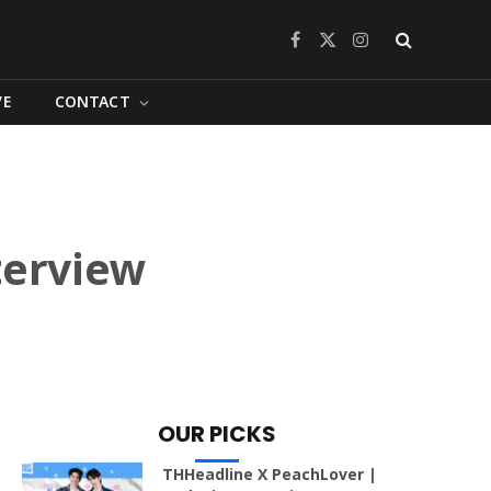
Facebook
X
Instagram
(Twitter)
VE
CONTACT
terview
OUR PICKS
THHeadline X PeachLover |