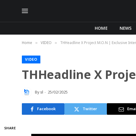
HOME
NEWS
Home
VIDEO
THHeadline X Project M.O.N | Exclusive Inte
»
»
VIDEO
THHeadline X Proje
By
sl
25/02/2025
Facebook
Twitter
Emai
SHARE