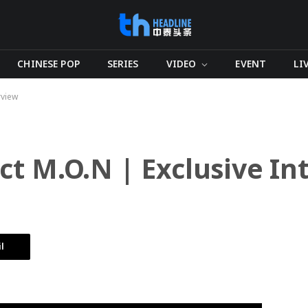
CHINESE POP
SERIES
VIDEO
EVENT
LI
rview
ct M.O.N | Exclusive In
l