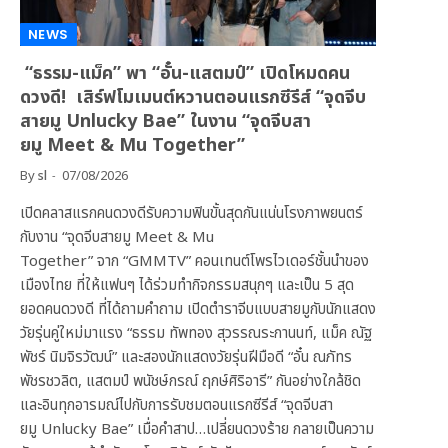
NEWS
“ธรรม-แม็ค” พา “อั๋น-แสตมป์” เปิดโหมดคน
ดวงดี! เสิร์ฟโมเมนต์หวานตอนแรกซีรีส์ “จุดจีบ
สายมู Unlucky Bae” ในงาน “จุดจีบสา
ยมู Meet & Mu Together”
By
sl
07/08/2026
เปิดคลาสแรกคนดวงดีรับความฟินขั้นสุดกันแน่นโรงภาพยนตร์
กับงาน “จุดจีบสายมู Meet & Mu
Together” จาก “GMMTV” คอนเทนต์โพรไวเดอร์ชั้นนำของ
เมืองไทย ที่ให้แฟนๆ ได้ร่วมทำกิจกรรมสนุกๆ และเป็น 5 สุด
ยอดคนดวงดี ที่ได้ถามคำถาม เปิดตำราจีบแบบสายมูกับนักแสดง
วัยรุ่นคู่ใหม่มาแรง “ธรรม ทัพทอง สุวรรณระกานนท์, แม็ค ณัฐ
พัชร์ นิมจิรวัฒน์” และสองนักแสดงวัยรุ่นฝีมือดี “อั๋น ณภัทร
พัชรชวลิต, แสตมป์ พนัชษ์กรณ์ ฤกษ์ศิริอารี” กันอย่างใกล้ชิด
และอินทุกอารมณ์ไปกับการรับชมตอนแรกซีรีส์ “จุดจีบสา
ยมู Unlucky Bae” เมื่อคำสาป…เปลี่ยนดวงร้าย กลายเป็นความ