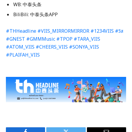
WB: 中泰头条
BiliBili: 中泰头条APP
#THHeadline
#VIIS_MIRRORMIRROR
#1234VIIS
#วิส
#GNEST
#GMMMusic
#TPOP
#TARA_VIIS
#ATOM_VIIS
#CHEERS_VIIS
#SONYA_VIIS
#PLAIFAH_VIIS