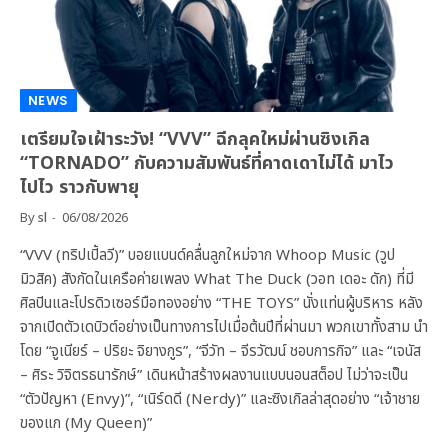
NEWS
เตรียมใจเฝ้าระวัง! “VVV” ฉีกลุคใหม่ผ่านซิงเกิล
“TORNADO” กับความสัมพันธ์ที่คาดเดาไม่ได้ มาไว
ไปไว ราวกับพายุ
By
sl
06/08/2026
“VVV (ทริปเปิ้ลวี)” บอยแบนด์คลื่นลูกใหม่จาก Whoop Music (วูป
มิวสิค) สังกัดในเครือค่ายเพลง What The Duck (วอท เดอะ ดัก) ที่มี
ศิลปินและโปรดิวเซอร์มือทองอย่าง “THE TOYS” นั่งแท่นผู้บริหาร หลัง
จากเปิดตัวเดบิวต์อย่างเป็นทางการไปเมื่อต้นปีที่ผ่านมา พวกเขาทั้งสาม นำ
โดย “จูเนียร์ – ปริยะ จิยางกูร”, “จีวัท – จีรวัฒน์ ชอบการกิจ” และ “เจนัส
– ศิระ วิจิตรธนารักษ์” เดินหน้าสร้างผลงานแบบนอนสต็อป ไม่ว่าจะเป็น
“ตัวปัญหา (Envy)”, “เนิร์ดดี (Nerdy)” และซิงเกิลล่าสุดอย่าง “เจ้าชาย
ของแก (My Queen)”