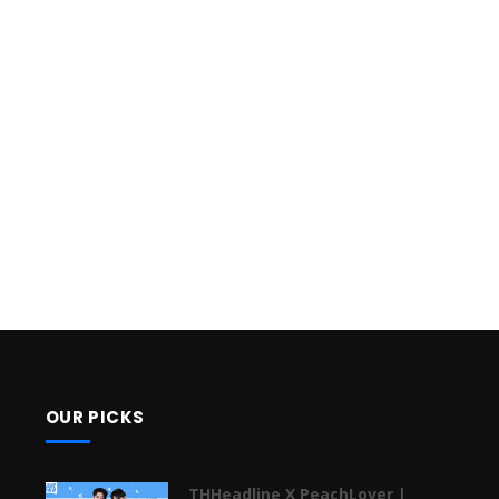
OUR PICKS
THHeadline X PeachLover |