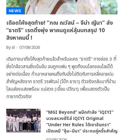
NEWS
เดือดโค้งสุดท้าย! “ภณ ณวัสน์ – จีน่า ญีนา” ส่ง
“ธาตรี” เรตติ้งพุ่ง พาคนดูแห่ลุ้นบทสรุป 10
สิงหาคมนี้ !
By
sl
07/08/2026
เดินทางมาถึงโค้งสุดท้ายแล้วสำหรับละคร “ธาตรี” ทางช่อง 3 ที่
ยิ่งใกล้อวสานยิ่งเข้มข้น จนถูกแฟน ๆ พูดถึงบนโลกออนไลน์ได้
อย่างต่อเนื่อง ทำเอาหลายคนถึงกับนั่งไม่ติดกับการคลี่คลายปม
สำคัญหลังจาก ธาตรี วรพัฒน์ (โบ๊ท ธารา) ตัวจริงกลับมาที่บ้าน
โสมส่องแสงพร้อม แม่สวง (เจี๊ยบ ปวีณา) เพื่อแสดงตัวเป็น
ทายาทตัวจริง!
“MGI Beyond” ผนึกกำลัง “iQIYI”
บวงสรวงซีรีส์ iQIYI Original
“Under Her Rules ใต้เงาจันทรา”
เปิดเคมี “อุ้ม–มีนา” ประกบคู่ครั้งสำคัญ