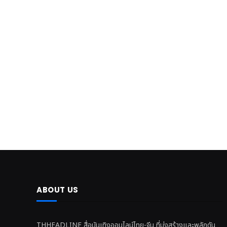
ABOUT US
THHEADLINE สื่อบันเทิงออนไลน์ไทย-จีน ที่มุ่งสร้างและพลักดัน