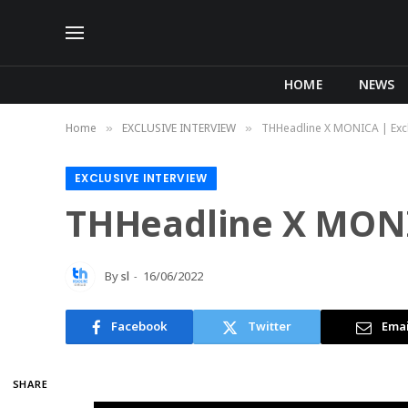
HOME
NEWS
Home
EXCLUSIVE INTERVIEW
THHeadline X MONICA | Excl
»
»
EXCLUSIVE INTERVIEW
THHeadline X MONIC
By
sl
16/06/2022
Facebook
Twitter
Emai
SHARE