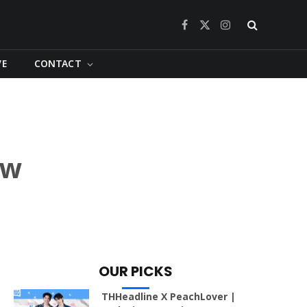
Facebook
X
Instagram
(Twitter)
VE
CONTACT
ew
OUR PICKS
THHeadline X PeachLover |