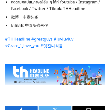
ติดตามคลิปสัมภาษณ์อื่น ๆ ได้ที่ Youtube / Instagram /
Facebook / Twitter / Tiktok: THHeadline
微博：中泰头条
BiliBili: 中泰头条APP
#THHeadline
#greatguys
#luvluvluv
#Grace_I_love_you
#멋진녀석들