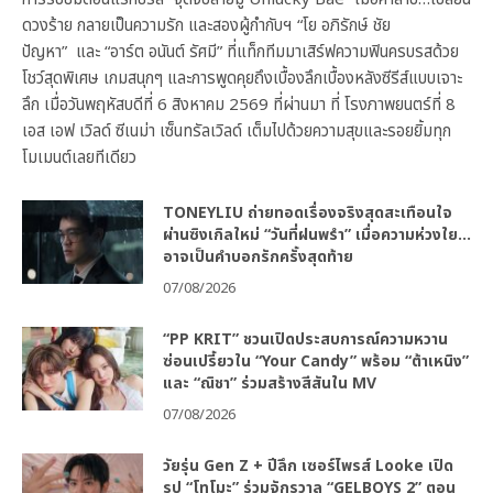
ดวงร้าย กลายเป็นความรัก และสองผู้กำกับฯ “โย อภิรักษ์ ชัย
ปัญหา” และ “อาร์ต อนันต์ รัศมี” ที่แท็กทีมมาเสิร์ฟความฟินครบรสด้วย
โชว์สุดพิเศษ เกมสนุกๆ และการพูดคุยถึงเบื้องลึกเบื้องหลังซีรีส์แบบเจาะ
ลึก เมื่อวันพฤหัสบดีที่ 6 สิงหาคม 2569 ที่ผ่านมา ที่ โรงภาพยนตร์ที่ 8
เอส เอฟ เวิลด์ ซีเนม่า เซ็นทรัลเวิลด์ เต็มไปด้วยความสุขและรอยยิ้มทุก
โมเมนต์เลยทีเดียว
TONEYLIU ถ่ายทอดเรื่องจริงสุดสะเทือนใจ
ผ่านซิงเกิลใหม่ “วันที่ฝนพรำ” เมื่อความห่วงใย…
อาจเป็นคำบอกรักครั้งสุดท้าย
07/08/2026
“PP KRIT” ชวนเปิดประสบการณ์ความหวาน
ซ่อนเปรี้ยวใน “Your Candy” พร้อม “ต้าเหนิง”
และ “ณิชา” ร่วมสร้างสีสันใน MV
07/08/2026
วัยรุ่น Gen Z + ปีลึก เซอร์ไพรส์ Looke เปิด
รูป “โทโมะ” ร่วมจักรวาล “GELBOYS 2” ตอน