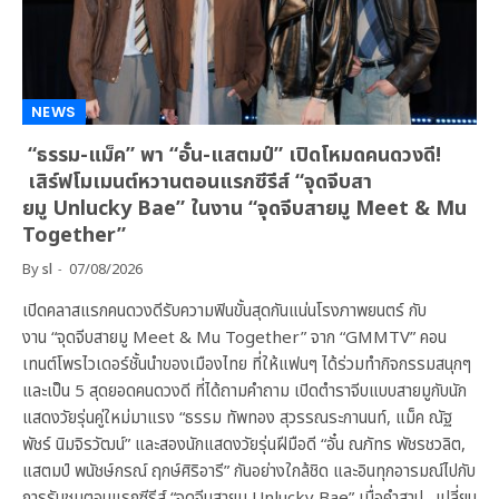
NEWS
“ธรรม-แม็ค” พา “อั๋น-แสตมป์” เปิดโหมดคนดวงดี!
เสิร์ฟโมเมนต์หวานตอนแรกซีรีส์ “จุดจีบสา
ยมู Unlucky Bae” ในงาน “จุดจีบสายมู Meet & Mu
Together”
By
sl
07/08/2026
เปิดคลาสแรกคนดวงดีรับความฟินขั้นสุดกันแน่นโรงภาพยนตร์ กับ
งาน “จุดจีบสายมู Meet & Mu Together” จาก “GMMTV” คอน
เทนต์โพรไวเดอร์ชั้นนำของเมืองไทย ที่ให้แฟนๆ ได้ร่วมทำกิจกรรมสนุกๆ
และเป็น 5 สุดยอดคนดวงดี ที่ได้ถามคำถาม เปิดตำราจีบแบบสายมูกับนัก
แสดงวัยรุ่นคู่ใหม่มาแรง “ธรรม ทัพทอง สุวรรณระกานนท์, แม็ค ณัฐ
พัชร์ นิมจิรวัฒน์” และสองนักแสดงวัยรุ่นฝีมือดี “อั๋น ณภัทร พัชรชวลิต,
แสตมป์ พนัชษ์กรณ์ ฤกษ์ศิริอารี” กันอย่างใกล้ชิด และอินทุกอารมณ์ไปกับ
การรับชมตอนแรกซีรีส์ “จุดจีบสายมู Unlucky Bae” เมื่อคำสาป…เปลี่ยน