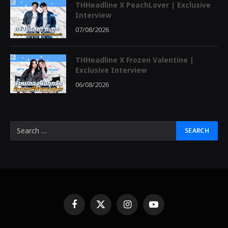
THHeadline X PeachLover | Exclusive
Interview
07/08/2026
THHeadline X Frozen Valentine |
Exclusive Interview
06/08/2026
Facebook
X
Instagram
YouTube
(Twitter)