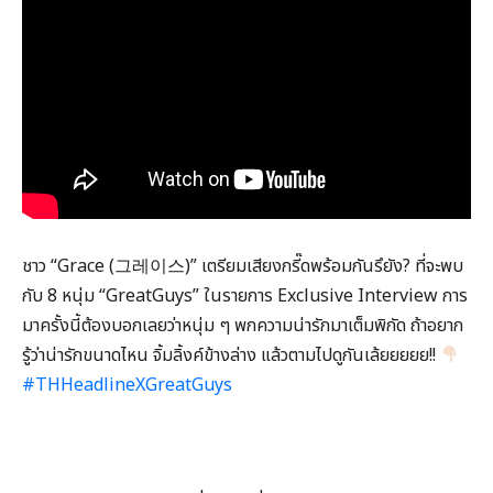
ชาว “Grace (그레이스)” เตรียมเสียงกรี๊ดพร้อมกันรึยัง? ที่จะพบ
กับ 8 หนุ่ม “GreatGuys” ในรายการ Exclusive Interview การ
มาครั้งนี้ต้องบอกเลยว่าหนุ่ม ๆ พกความน่ารักมาเต็มพิกัด ถ้าอยาก
รู้ว่าน่ารักขนาดไหน จิ้มลิ้งค์ข้างล่าง แล้วตามไปดูกันเล้ยยยยย!!
#THHeadlineXGreatGuys