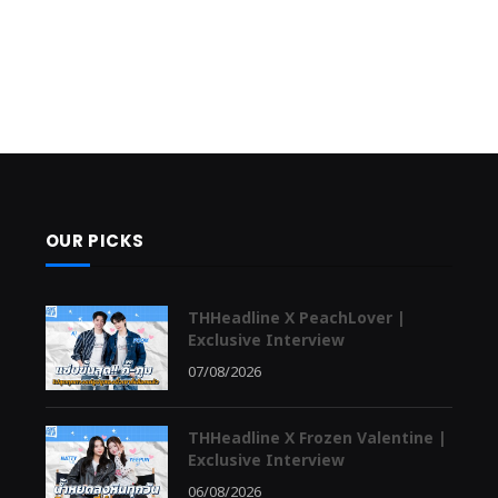
OUR PICKS
THHeadline X PeachLover |
Exclusive Interview
07/08/2026
THHeadline X Frozen Valentine |
Exclusive Interview
06/08/2026