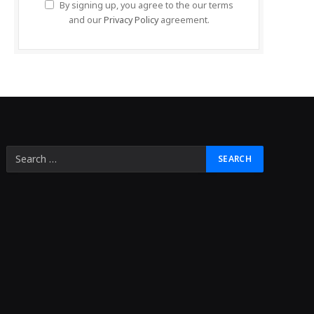
By signing up, you agree to the our terms
and our
Privacy Policy
agreement.