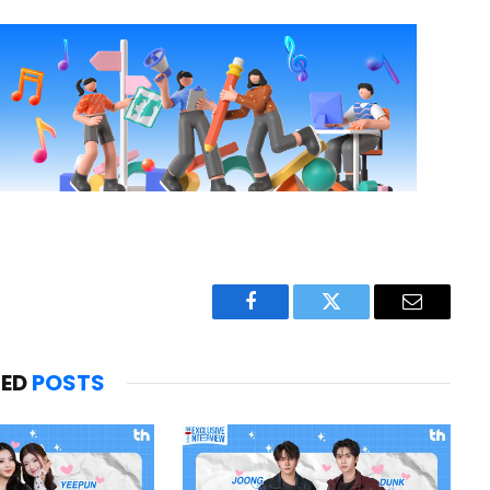
Facebook
Twitter
Email
TED
POSTS