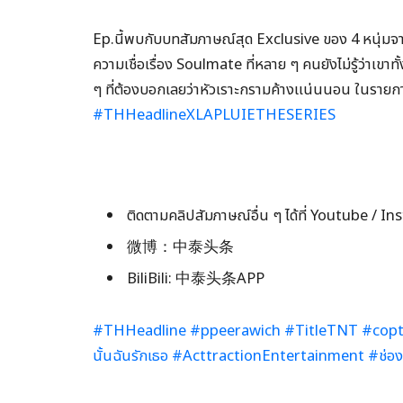
Ep.นี้พบกับบทสัมภาษณ์สุด Exclusive ของ 4 หนุ่ม
ความเชื่อเรื่อง Soulmate ที่หลาย ๆ คนยังไม่รู้ว่าเขา
ๆ ที่ต้องบอกเลยว่าหัวเราะกรามค้างแน่นนอน ในราย
#THHeadlineXLAPLUIETHESERIES
ติดตามคลิปสัมภาษณ์อื่น ๆ ได้ที่ Youtube /
微博：中泰头条
BiliBili: 中泰头条APP
#THHeadline
#ppeerawich
#TitleTNT
#copt
นั้นฉันรักเธอ
#ActtractionEntertainment
#ช่อง