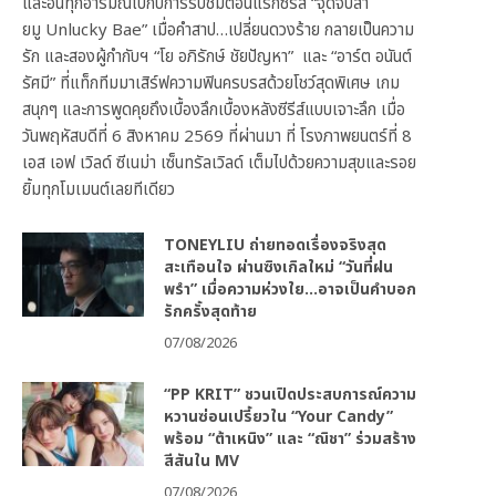
และอินทุกอารมณ์ไปกับการรับชมตอนแรกซีรีส์ “จุดจีบสา
ยมู Unlucky Bae” เมื่อคำสาป…เปลี่ยนดวงร้าย กลายเป็นความ
รัก และสองผู้กำกับฯ “โย อภิรักษ์ ชัยปัญหา” และ “อาร์ต อนันต์
รัศมี” ที่แท็กทีมมาเสิร์ฟความฟินครบรสด้วยโชว์สุดพิเศษ เกม
สนุกๆ และการพูดคุยถึงเบื้องลึกเบื้องหลังซีรีส์แบบเจาะลึก เมื่อ
วันพฤหัสบดีที่ 6 สิงหาคม 2569 ที่ผ่านมา ที่ โรงภาพยนตร์ที่ 8
เอส เอฟ เวิลด์ ซีเนม่า เซ็นทรัลเวิลด์ เต็มไปด้วยความสุขและรอย
ยิ้มทุกโมเมนต์เลยทีเดียว
TONEYLIU ถ่ายทอดเรื่องจริงสุด
สะเทือนใจ ผ่านซิงเกิลใหม่ “วันที่ฝน
พรำ” เมื่อความห่วงใย…อาจเป็นคำบอก
รักครั้งสุดท้าย
07/08/2026
“PP KRIT” ชวนเปิดประสบการณ์ความ
หวานซ่อนเปรี้ยวใน “Your Candy”
พร้อม “ต้าเหนิง” และ “ณิชา” ร่วมสร้าง
สีสันใน MV
07/08/2026