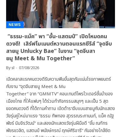
NEWS
“ธรรม-แม็ค” พา “อั๋น-แสตมป์” เปิดโหมดคน
ดวงดี! เสิร์ฟโมเมนต์หวานตอนแรกซีรีส์ “จุดจีบ
สายมู Unlucky Bae” ในงาน “จุดจีบสา
ยมู Meet & Mu Together”
By
sl
07/08/2026
เปิดคลาสแรกคนดวงดีรับความฟินขั้นสุดกันแน่นโรงภาพยนตร์
กับงาน “จุดจีบสายมู Meet & Mu
Together” จาก “GMMTV” คอนเทนต์โพรไวเดอร์ชั้นนำของ
เมืองไทย ที่ให้แฟนๆ ได้ร่วมทำกิจกรรมสนุกๆ และเป็น 5 สุด
ยอดคนดวงดี ที่ได้ถามคำถาม เปิดตำราจีบแบบสายมูกับนักแสดง
วัยรุ่นคู่ใหม่มาแรง “ธรรม ทัพทอง สุวรรณระกานนท์, แม็ค ณัฐ
พัชร์ นิมจิรวัฒน์” และสองนักแสดงวัยรุ่นฝีมือดี “อั๋น ณภัทร
พัชรชวลิต, แสตมป์ พนัชษ์กรณ์ ฤกษ์ศิริอารี” กันอย่างใกล้ชิด