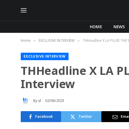
HOME
NEWS
Home
EXCLUSIVE INTERVIEW
THHeadline X LA PLUIE THE S
»
»
EXCLUSIVE INTERVIEW
THHeadline X LA PL
Interview
By
sl
02/06/2023
Facebook
Twitter
Emai