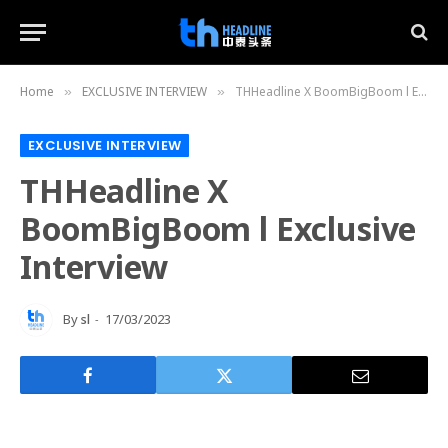
Home
EXCLUSIVE INTERVIEW
THHeadline X BoomBigBoom l Exclusive Interview
»
»
EXCLUSIVE INTERVIEW
THHeadline X
BoomBigBoom l Exclusive
Interview
By
sl
17/03/2023