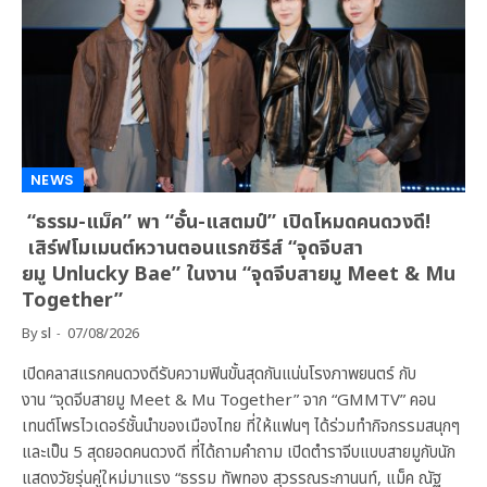
NEWS
“ธรรม-แม็ค” พา “อั๋น-แสตมป์” เปิดโหมดคนดวงดี!
เสิร์ฟโมเมนต์หวานตอนแรกซีรีส์ “จุดจีบสา
ยมู Unlucky Bae” ในงาน “จุดจีบสายมู Meet & Mu
Together”
By
sl
07/08/2026
เปิดคลาสแรกคนดวงดีรับความฟินขั้นสุดกันแน่นโรงภาพยนตร์ กับ
งาน “จุดจีบสายมู Meet & Mu Together” จาก “GMMTV” คอน
เทนต์โพรไวเดอร์ชั้นนำของเมืองไทย ที่ให้แฟนๆ ได้ร่วมทำกิจกรรมสนุกๆ
และเป็น 5 สุดยอดคนดวงดี ที่ได้ถามคำถาม เปิดตำราจีบแบบสายมูกับนัก
แสดงวัยรุ่นคู่ใหม่มาแรง “ธรรม ทัพทอง สุวรรณระกานนท์, แม็ค ณัฐ