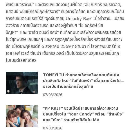
พัชร์ นิมจิรวัฒน์” และสองนักแสดงวัยรุ่นฝีมือดี “อั๋น ณภัทร พัชรชวลิต,
แสตมป์ พนัชษ์กรณ์ ฤกษ์ศิริอารี” กันอย่างใกล้ชิด และอินทุกอารมณ์ไปกับ
การรับชมตอนแรกซีรีส์ “จุดจีบสายมู Unlucky Bae” เมื่อคำสาป…เปลี่ยน
ดวงร้าย กลายเป็นความรัก และสองผู้กำกับฯ “โย อภิรักษ์ ชัย
ปัญหา” และ “อาร์ต อนันต์ รัศมี” ที่แท็กทีมมาเสิร์ฟความฟินครบรสด้วย
โชว์สุดพิเศษ เกมสนุกๆ และการพูดคุยถึงเบื้องลึกเบื้องหลังซีรีส์แบบเจาะ
ลึก เมื่อวันพฤหัสบดีที่ 6 สิงหาคม 2569 ที่ผ่านมา ที่ โรงภาพยนตร์ที่ 8
เอส เอฟ เวิลด์ ซีเนม่า เซ็นทรัลเวิลด์ เต็มไปด้วยความสุขและรอยยิ้มทุก
โมเมนต์เลยทีเดียว
TONEYLIU ถ่ายทอดเรื่องจริงสุดสะเทือนใจ
ผ่านซิงเกิลใหม่ “วันที่ฝนพรำ” เมื่อความห่วงใย…
อาจเป็นคำบอกรักครั้งสุดท้าย
07/08/2026
“PP KRIT” ชวนเปิดประสบการณ์ความหวาน
ซ่อนเปรี้ยวใน “Your Candy” พร้อม “ต้าเหนิง”
และ “ณิชา” ร่วมสร้างสีสันใน MV
07/08/2026