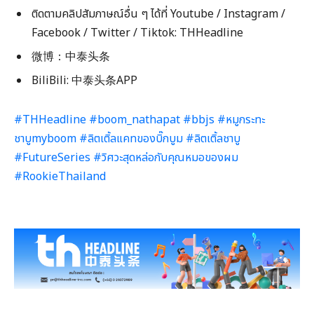
ติดตามคลิปสัมภาษณ์อื่น ๆ ได้ที่ Youtube / Instagram /
Facebook / Twitter / Tiktok: THHeadline
微博：中泰头条
BiliBili: 中泰头条APP
#THHeadline
#boom_nathapat
#bbjs
#หมูกระทะ
ชาบูmyboom
#ลิตเติ้ลแคทของบิ๊กบูม
#ลิตเติ้ลชาบู
#FutureSeries
#วิศวะสุดหล่อกับคุณหมอของผม
#RookieThailand