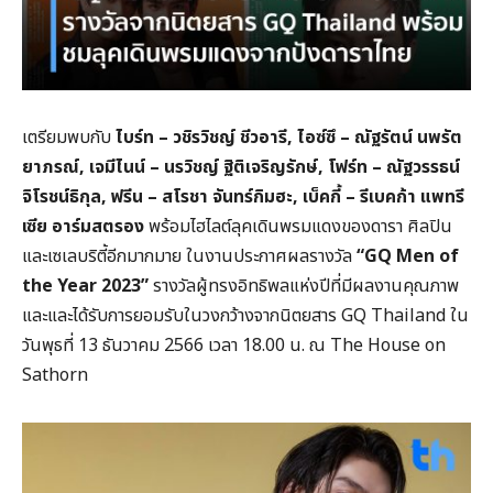
เตรียมพบกับ
ไบร์ท – วชิรวิชญ์ ชีวอารี
, ไอซ์ซึ – ณัฐรัตน์ นพรัต
ยาภรณ์, เจมีไนน์ – นรวิชญ์ ฐิติเจริญรักษ์, โฟร์ท – ณัฐวรรธน์
จิโรชน์ธิกุล, ฟรีน – สโรชา จันทร์กิมฮะ, เบ็คกี้ – รีเบคก้า แพทรี
เซีย อาร์มสตรอง
พร้อมไฮไลต์ลุคเดินพรมแดงของดารา ศิลปิน
และเซเลบริตี้อีกมากมาย ในงานประกาศผลรางวัล
“
GQ Men of
the Year 2023”
รางวัลผู้ทรงอิทธิพลแห่งปีที่มีผลงานคุณภาพ
และและได้รับการยอมรับในวงกว้างจากนิตยสาร GQ Thailand ใน
วันพุธที่ 13 ธันวาคม 2566 เวลา 18.00 น. ณ The House on
Sathorn