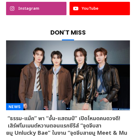
Instagram
YouTube
DON'T MISS
NEWS
“ธรรม-แม็ค” พา “อั๋น-แสตมป์” เปิดโหมดคนดวงดี!
เสิร์ฟโมเมนต์หวานตอนแรกซีรีส์ “จุดจีบสา
ยมู Unlucky Bae” ในงาน “จุดจีบสายมู Meet & Mu