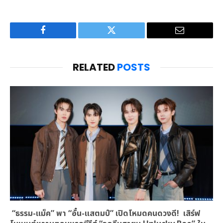
Facebook
Twitter
Email
RELATED
POSTS
“ธรรม-แม็ค” พา “อั๋น-แสตมป์” เปิดโหมดคนดวงดี! เสิร์ฟ