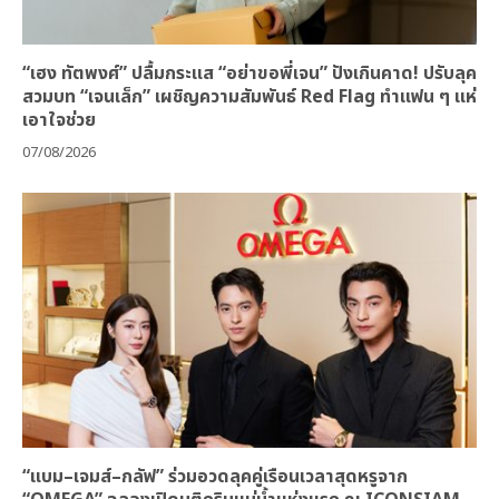
“เฮง ทัตพงศ์” ปลื้มกระแส “อย่าขอพี่เจน” ปังเกินคาด! ปรับลุค
สวมบท “เจนเล็ก” เผชิญความสัมพันธ์ Red Flag ทำแฟน ๆ แห่
เอาใจช่วย
07/08/2026
“แบม–เจมส์–กลัฟ” ร่วมอวดลุคคู่เรือนเวลาสุดหรูจาก