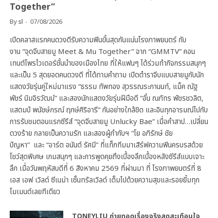
Together”
By
sl
07/08/2026
เปิดคลาสแรกคนดวงดีรับความฟินขั้นสุดกันแน่นโรงภาพยนตร์ กับ
งาน “จุดจีบสายมู Meet & Mu Together” จาก “GMMTV” คอน
เทนต์โพรไวเดอร์ชั้นนำของเมืองไทย ที่ให้แฟนๆ ได้ร่วมทำกิจกรรมสนุกๆ
และเป็น 5 สุดยอดคนดวงดี ที่ได้ถามคำถาม เปิดตำราจีบแบบสายมูกับนัก
แสดงวัยรุ่นคู่ใหม่มาแรง “ธรรม ทัพทอง สุวรรณระกานนท์, แม็ค ณัฐ
พัชร์ นิมจิรวัฒน์” และสองนักแสดงวัยรุ่นฝีมือดี “อั๋น ณภัทร พัชรชวลิต,
แสตมป์ พนัชษ์กรณ์ ฤกษ์ศิริอารี” กันอย่างใกล้ชิด และอินทุกอารมณ์ไปกับ
การรับชมตอนแรกซีรีส์ “จุดจีบสายมู Unlucky Bae” เมื่อคำสาป…เปลี่ยน
ดวงร้าย กลายเป็นความรัก และสองผู้กำกับฯ “โย อภิรักษ์ ชัย
ปัญหา” และ “อาร์ต อนันต์ รัศมี” ที่แท็กทีมมาเสิร์ฟความฟินครบรสด้วย
โชว์สุดพิเศษ เกมสนุกๆ และการพูดคุยถึงเบื้องลึกเบื้องหลังซีรีส์แบบเจาะ
ลึก เมื่อวันพฤหัสบดีที่ 6 สิงหาคม 2569 ที่ผ่านมา ที่ โรงภาพยนตร์ที่ 8
เอส เอฟ เวิลด์ ซีเนม่า เซ็นทรัลเวิลด์ เต็มไปด้วยความสุขและรอยยิ้มทุก
โมเมนต์เลยทีเดียว
TONEYLIU ถ่ายทอดเรื่องจริงสุดสะเทือนใจ