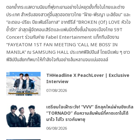
ตอกย้ำกระแสความนิยมที่พุ่งทะยานอย่างไม่หยุดยั้งทั้งในไทยและต่าง
ประเทศ สำหรับสองสาวคู่จิ้นสุดฮอตชาวไทย “ฝ้าย-พีรญา มะลิซ้อน” และ
“อะตอม-ปริยะ ปิยะพันธ์โอภาส” จากซีรีส์ “BROKEN (Of) LOVE หัวใจ
ช้ำรัก” ล่าสุดผู้จัดคอนเสิร์ตและแฟนมีตติ้งชั้นนำของเมืองไทย S9T
Concert ร่วมกับค่าย Fabel Entertainment แท็กทีมจัดงาน
“FAYEATOM 1ST FAN MEETING ‘CALL ME BOSS’ IN
MANILA” ณ SAMSUNG HALL ประเทศฟิลิปปินส์ โดยมีแฟน ๆ ชาว
ฟิลิปปินส์ยกทัพมาให้กำลังใจกันอย่างล้นหลามจนแน่นฮอลล์
THHeadline X PeachLover | Exclusive
Interview
07/08/2026
เตรียมใจเฝ้าระวัง! “VVV” ฉีกลุคใหม่ผ่านซิงเกิล
“TORNADO” กับความสัมพันธ์ที่คาดเดาไม่ได้
มาไว ไปไว ราวกับพายุ
06/08/2026