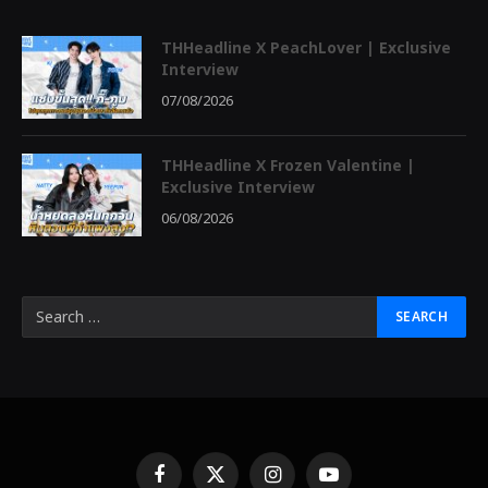
THHeadline X PeachLover | Exclusive
Interview
07/08/2026
THHeadline X Frozen Valentine |
Exclusive Interview
06/08/2026
Facebook
X
Instagram
YouTube