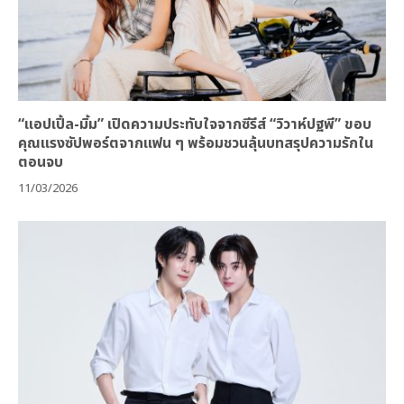
“แอปเปิ้ล-มิ้ม” เปิดความประทับใจจากซีรีส์ “วิวาห์ปฐพี” ขอบ
คุณแรงซัปพอร์ตจากแฟน ๆ พร้อมชวนลุ้นบทสรุปความรักใน
ตอนจบ
11/03/2026