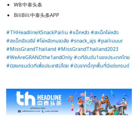
WB:中泰头条
BiliBili:中泰头条APP
#THHeadlineXSnackPailiu
#แน็กหลิว
#สแน็กไผ่หลิว
#สแน็กอัจฉรีย์
#ไผ่หลิวกมลวลัย
#snack_ajs
#pailiuuur
#MissGrandThailand
#MissGrandThailand2023
#WeAreGRANDthe1andOnly
#เวทีอันดับ1ของประเทศไทย
#มิสแกรนด์เวทีเพื่อประชาธิปไตย
#นับจากนี้ทุกพื้นที่มีแต่แกรนด์