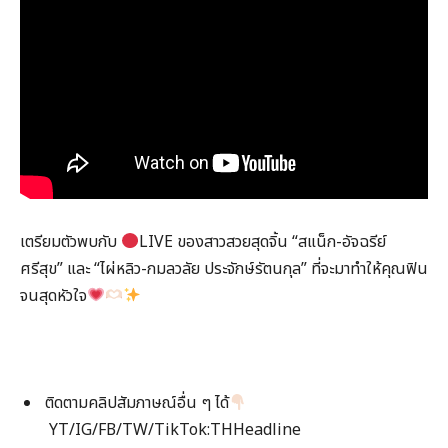
เตรียมตัวพบกับ
LIVE ของสาวสวยสุดจิ้น “สแน็ก-อัจฉรีย์
ศรีสุข” และ “ไผ่หลิว-กมลวลัย ประจักษ์รัตนกุล” ที่จะมาทำให้คุณฟิน
จนสุดหัวใจ
ติดตามคลิปสัมภาษณ์อื่น ๆ ได้
YT/IG/FB/TW/TikTok:THHeadline