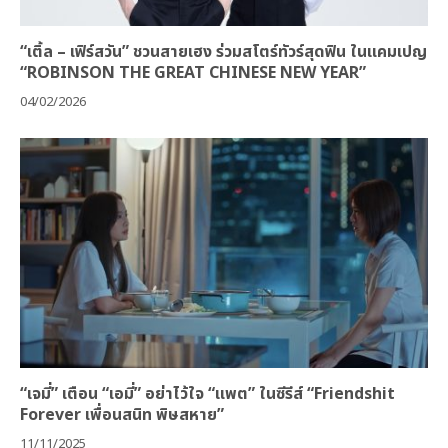
“เติ้ล – เฟิร์สวัน” ชวนสายเฮง ร่วมสโตร์ทัวร์สุดฟิน ในแคมเปญ
“ROBINSON THE GREAT CHINESE NEW YEAR”
04/02/2026
“เจมี่” เตือน “เอมี่” อย่าไว้ใจ “แพต” ในซีรีส์ “Friendshit
Forever เพื่อนสนิท พิษสหาย”
11/11/2025