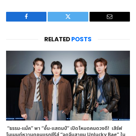
Facebook
Twitter
Email
RELATED
POSTS
“ธรรม-แม็ค” พา “อั๋น-แสตมป์” เปิดโหมดคนดวงดี! เสิร์ฟ
โมเมนต์หวานตอนแรกซีรีส์ “จุดจีบสายมู Unlucky Bae” ใน