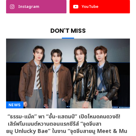
Instagram
YouTube
DON'T MISS
NEWS
“ธรรม-แม็ค” พา “อั๋น-แสตมป์” เปิดโหมดคนดวงดี!
เสิร์ฟโมเมนต์หวานตอนแรกซีรีส์ “จุดจีบสา
ยมู Unlucky Bae” ในงาน “จุดจีบสายมู Meet & Mu