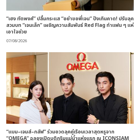
“เฮง ทัตพงศ์” ปลื้มกระแส “อย่าขอพี่เจน” ปังเกินคาด! ปรับลุค
สวมบท “เจนเล็ก” เผชิญความสัมพันธ์ Red Flag ทำแฟน ๆ แห่
เอาใจช่วย
07/08/2026
“แบม–เจมส์–กลัฟ” ร่วมอวดลุคคู่เรือนเวลาสุดหรูจาก
“OMEGA” ฉลองเปิดบูติกริมแม่น้ำแห่งแรก ณ ICONSIAM