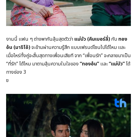
งานนี้ เเฟน ๆ ต่างพากันลุ้นสุดตัวว่า
แม่บัว (คิมเบอร์ลี่)
กับ
ทอง
อ้น (มาริโอ้)
จะข้ามผ่านความรู้สึก แบบเฟรนด์โซนไปได้ไหม เเละ
เมื่อไหร่ทั้งคู่จะสิ้นสุดทางเพื่อนเสียที จาก “เพื่อนรัก” จะกลายมาเป็น
“ที่รัก” ได้ไหม มาตามลุ้นความในใจของ
“ทองอ้น”
เเละ
“เเม่บัว”
ได้
ทางช่อง 3
ฃ