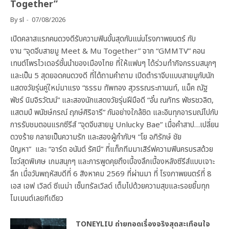
Together”
By
sl
07/08/2026
เปิดคลาสแรกคนดวงดีรับความฟินขั้นสุดกันแน่นโรงภาพยนตร์ กับ
งาน “จุดจีบสายมู Meet & Mu Together” จาก “GMMTV” คอน
เทนต์โพรไวเดอร์ชั้นนำของเมืองไทย ที่ให้แฟนๆ ได้ร่วมทำกิจกรรมสนุกๆ
และเป็น 5 สุดยอดคนดวงดี ที่ได้ถามคำถาม เปิดตำราจีบแบบสายมูกับนัก
แสดงวัยรุ่นคู่ใหม่มาแรง “ธรรม ทัพทอง สุวรรณระกานนท์, แม็ค ณัฐ
พัชร์ นิมจิรวัฒน์” และสองนักแสดงวัยรุ่นฝีมือดี “อั๋น ณภัทร พัชรชวลิต,
แสตมป์ พนัชษ์กรณ์ ฤกษ์ศิริอารี” กันอย่างใกล้ชิด และอินทุกอารมณ์ไปกับ
การรับชมตอนแรกซีรีส์ “จุดจีบสายมู Unlucky Bae” เมื่อคำสาป…เปลี่ยน
ดวงร้าย กลายเป็นความรัก และสองผู้กำกับฯ “โย อภิรักษ์ ชัย
ปัญหา” และ “อาร์ต อนันต์ รัศมี” ที่แท็กทีมมาเสิร์ฟความฟินครบรสด้วย
โชว์สุดพิเศษ เกมสนุกๆ และการพูดคุยถึงเบื้องลึกเบื้องหลังซีรีส์แบบเจาะ
ลึก เมื่อวันพฤหัสบดีที่ 6 สิงหาคม 2569 ที่ผ่านมา ที่ โรงภาพยนตร์ที่ 8
เอส เอฟ เวิลด์ ซีเนม่า เซ็นทรัลเวิลด์ เต็มไปด้วยความสุขและรอยยิ้มทุก
โมเมนต์เลยทีเดียว
TONEYLIU ถ่ายทอดเรื่องจริงสุดสะเทือนใจ