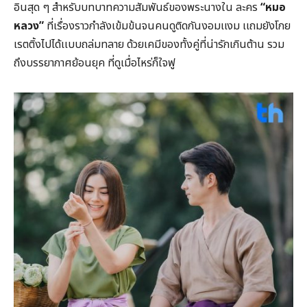
อินสุด ๆ สำหรับบทบาทความสัมพันธ์ของพระนางใน ละคร
“หมอ
หลวง”
ที่เรื่องราวกำลังเข้มข้นจนคนดูติดกันงอมเเงม เเถมยังโกย
เรตติ้งไปได้เเบบถล่มทลาย ด้วยเคมีของทั้งคู่ที่น่ารักเกินต้าน รวม
ถึงบรรยากาศย้อนยุค ที่ดูเมื่อไหร่ก็ใจฟู