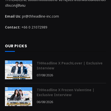
เชิงบวกสู่สังคม
Email Us:
pr@thheadline-inc.com
Contact:
+66 0 21072989
OUR PICKS
THHeadline X PeachLover | Exclusive
Interview
07/08/2026
THHeadline X Frozen Valentine |
Exclusive Interview
06/08/2026