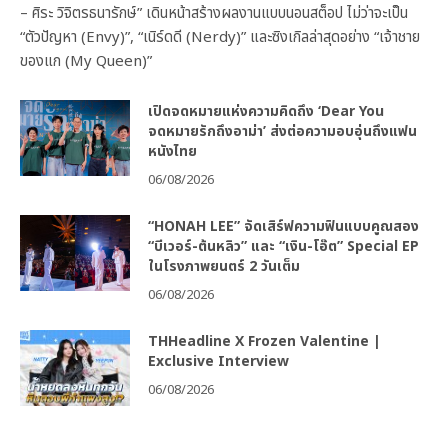
– ศิระ วิจิตรธนารักษ์” เดินหน้าสร้างผลงานแบบนอนสต็อป ไม่ว่าจะเป็น
“ตัวปัญหา (Envy)”, “เนิร์ดดี (Nerdy)” และซิงเกิลล่าสุดอย่าง “เจ้าชาย
ของแก (My Queen)”
เปิดจดหมายแห่งความคิดถึง ‘Dear You
จดหมายรักถึงอาม่า’ ส่งต่อความอบอุ่นถึงแฟน
หนังไทย
06/08/2026
“HONAH LEE” จัดเสิร์ฟความฟินแบบคูณสอง
“บีเวอร์-ต้นหลิว” และ “เงิน-โอ๊ต” Special EP
ในโรงภาพยนตร์ 2 วันเต็ม
06/08/2026
THHeadline X Frozen Valentine |
Exclusive Interview
06/08/2026