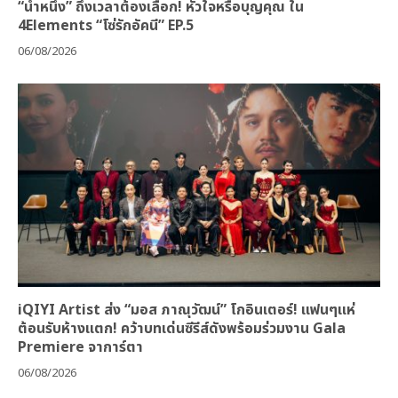
“น้ำหนึ่ง” ถึงเวลาต้องเลือก! หัวใจหรือบุญคุณ ใน
4Elements “โซ่รักอัคนี” EP.5
06/08/2026
iQIYI Artist ส่ง “มอส ภาณุวัฒน์” โกอินเตอร์! แฟนๆแห่
ต้อนรับห้างแตก! คว้าบทเด่นซีรีส์ดังพร้อมร่วมงาน Gala
Premiere จาการ์ตา
06/08/2026