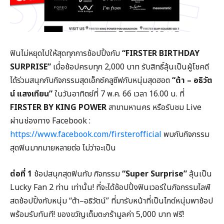
ฟินไม่หยุดไปให้สุดทุกการช้อปปิ้งกับ
“FIRSTER BIRTHDAY
SURPRISE”
เมื่อช้อปครบทุก 2,000 บาท รับสิทธิ์ลุ้นเป็นผู้โชคดี
ได้ร่วมสนุกกับกิจกรรมสุดเอ็กซ์คลูซีฟกับหนุ่มสุดฮอต
“ต้า – อธิวัต
น์ แสงเทียน”
ในวันอาทิตย์ที่ 7 พ.ค. 66 เวลา 16.00 น. ที่
FIRSTER BY KING POWER
สาขามหานคร หรือรับชม Live
ผ่านช่องทาง Facebook :
https://www.facebook.com/firsterofficial
พบกับกิจกรรม
สุดฟินมากมายหลายต่อ ไม่ว่าจะเป็น
ต่อที่ 1
ช้อปสนุกสุดฟินกับ กิจกรรม
“Super Surprise”
ลุ้นเป็น
Lucky Fan 2 ท่าน เท่านั้น! ที่จะได้ช้อปปิ้งฟินเวอร์ในกิจกรรมไลฟ์
สดช้อปปิ้งกับหนุ่ม “ต้า–อธิวัตน์” ที่มารับหน้าที่เป็นไกด์หนุ่มพาช้อป
พร้อมรับทันที! ของขวัญเต็มตะกร้ามูลค่า 5,000 บาท ฟรี!