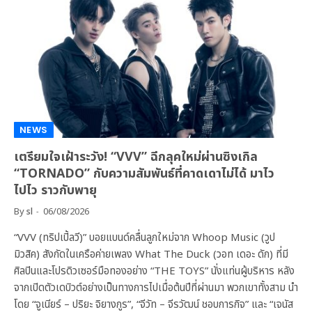
NEWS
เตรียมใจเฝ้าระวัง! “VVV” ฉีกลุคใหม่ผ่านซิงเกิล
“TORNADO” กับความสัมพันธ์ที่คาดเดาไม่ได้ มาไว
ไปไว ราวกับพายุ
By
sl
06/08/2026
“VVV (ทริปเปิ้ลวี)” บอยแบนด์คลื่นลูกใหม่จาก Whoop Music (วูป
มิวสิค) สังกัดในเครือค่ายเพลง What The Duck (วอท เดอะ ดัก) ที่มี
ศิลปินและโปรดิวเซอร์มือทองอย่าง “THE TOYS” นั่งแท่นผู้บริหาร หลัง
จากเปิดตัวเดบิวต์อย่างเป็นทางการไปเมื่อต้นปีที่ผ่านมา พวกเขาทั้งสาม นำ
โดย “จูเนียร์ – ปริยะ จิยางกูร”, “จีวัท – จีรวัฒน์ ชอบการกิจ” และ “เจนัส