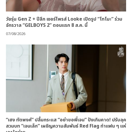
วัยรุ่น Gen Z + ปีลึก เซอร์ไพรส์ Looke เปิดรูป “โทโมะ” ร่วม
จักรวาล “GELBOYS 2” ตอนแรก 8 ส.ค. นี้
07/08/2026
“เฮง ทัตพงศ์” ปลื้มกระแส “อย่าขอพี่เจน” ปังเกินคาด! ปรับลุค
สวมบท “เจนเล็ก” เผชิญความสัมพันธ์ Red Flag ทำแฟน ๆ แห่