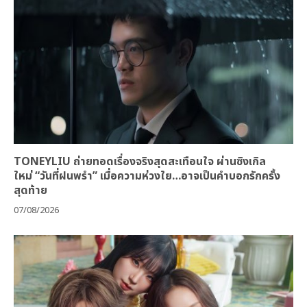
TONEYLIU ถ่ายทอดเรื่องจริงสุดสะเทือนใจ ผ่านซิงเกิล
ใหม่ “วันที่ฝนพรำ” เมื่อความห่วงใย…อาจเป็นคำบอกรักครั้ง
สุดท้าย
07/08/2026