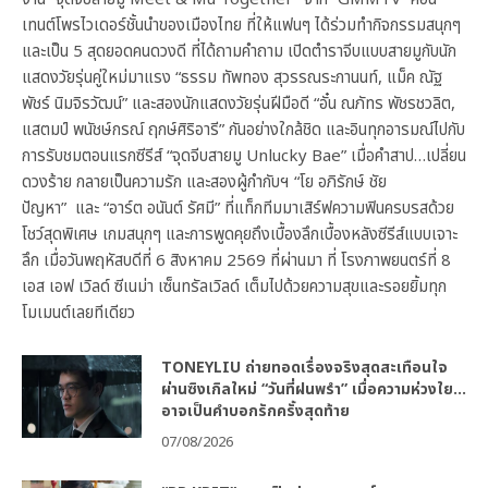
เทนต์โพรไวเดอร์ชั้นนำของเมืองไทย ที่ให้แฟนๆ ได้ร่วมทำกิจกรรมสนุกๆ
และเป็น 5 สุดยอดคนดวงดี ที่ได้ถามคำถาม เปิดตำราจีบแบบสายมูกับนัก
แสดงวัยรุ่นคู่ใหม่มาแรง “ธรรม ทัพทอง สุวรรณระกานนท์, แม็ค ณัฐ
พัชร์ นิมจิรวัฒน์” และสองนักแสดงวัยรุ่นฝีมือดี “อั๋น ณภัทร พัชรชวลิต,
แสตมป์ พนัชษ์กรณ์ ฤกษ์ศิริอารี” กันอย่างใกล้ชิด และอินทุกอารมณ์ไปกับ
การรับชมตอนแรกซีรีส์ “จุดจีบสายมู Unlucky Bae” เมื่อคำสาป…เปลี่ยน
ดวงร้าย กลายเป็นความรัก และสองผู้กำกับฯ “โย อภิรักษ์ ชัย
ปัญหา” และ “อาร์ต อนันต์ รัศมี” ที่แท็กทีมมาเสิร์ฟความฟินครบรสด้วย
โชว์สุดพิเศษ เกมสนุกๆ และการพูดคุยถึงเบื้องลึกเบื้องหลังซีรีส์แบบเจาะ
ลึก เมื่อวันพฤหัสบดีที่ 6 สิงหาคม 2569 ที่ผ่านมา ที่ โรงภาพยนตร์ที่ 8
เอส เอฟ เวิลด์ ซีเนม่า เซ็นทรัลเวิลด์ เต็มไปด้วยความสุขและรอยยิ้มทุก
โมเมนต์เลยทีเดียว
TONEYLIU ถ่ายทอดเรื่องจริงสุดสะเทือนใจ
ผ่านซิงเกิลใหม่ “วันที่ฝนพรำ” เมื่อความห่วงใย…
อาจเป็นคำบอกรักครั้งสุดท้าย
07/08/2026