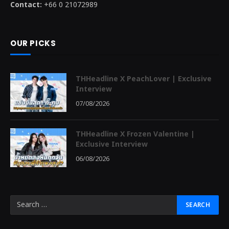
Contact:
+66 0 21072989
OUR PICKS
THHeadline X PeachLover | Exclusive
Interview
07/08/2026
THHeadline X Frozen Valentine |
Exclusive Interview
06/08/2026