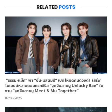
RELATED
POSTS
“ธรรม-แม็ค” พา “อั๋น-แสตมป์” เปิดโหมดคนดวงดี! เสิร์ฟ
โมเมนต์หวานตอนแรกซีรีส์ “จุดจีบสายมู Unlucky Bae” ใน
งาน “จุดจีบสายมู Meet & Mu Together”
07/08/2026