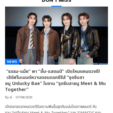
DON'T MISS
NEWS
“ธรรม-แม็ค” พา “อั๋น-แสตมป์” เปิดโหมดคนดวงดี!
เสิร์ฟโมเมนต์หวานตอนแรกซีรีส์ “จุดจีบสา
ยมู Unlucky Bae” ในงาน “จุดจีบสายมู Meet & Mu
Together”
By
sl
07/08/2026
เปิดคลาสแรกคนดวงดีรับความฟินขั้นสุดกันแน่นโรงภาพยนตร์ กับ
งาน “จุดจีบสายมู Meet & Mu Together” จาก “GMMTV” คอน