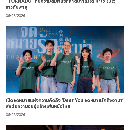
“TORNADO” กับความสัมพันธ์ที่คาดเดาไม่ได้ มาไว ไปไว
ราวกับพายุ
06/08/2026
เปิดจดหมายแห่งความคิดถึง ‘Dear You จดหมายรักถึงอาม่า’
ส่งต่อความอบอุ่นถึงแฟนหนังไทย
06/08/2026