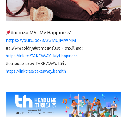
ติดตามชม MV ”My Happiness” :
https://youtu.be/3AY3M0JMWNM
และฟังเพลงได้ทุกช่องทางสตรีมมิ่ง – ดาวน์โหลด :
https://lnk.to/TAKEAWAY._MyHappiness
ติดตามผลงานของ TAKE AWAY. ได้ที่ :
https://linktr.ee/takeaway.bandth