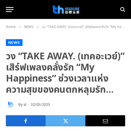
Home
NEWS
วง “TAKE AWAY. (เทคอะเวย์)” เสิร์ฟเพลงคลั่งรัก “My Happiness” ช่วงเวลาแห่งความสุขของคนตกหลุมรัก…
»
»
NEWS
วง “TAKE AWAY. (เทคอะเวย์)”
เสิร์ฟเพลงคลั่งรัก “My
Happiness” ช่วงเวลาแห่ง
ความสุขของคนตกหลุมรัก…
By
sl
02/05/2023