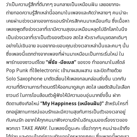
ว่าเป็นความรู้สึกที่ดีมากๆ จนกลายเป็นเหมือนฝัน เลยอยากจะ
ถ่ายทอดความรู้สึกเหล่านี้ออกมาในเพลงและคิดว่าหลายๆ คนน่าจะ
เคยผ่านช่วงเวลาของการแอบรักใครสักคนมาเหมือนกัน ซึ่งเนื้อหา
เพลงพูดถึงช่วงเวลาที่เรามีความสุขจนเหมือนหลุดไปอีกโลกใบนึง
เป็นช่วงเวลาที่เราเป็นตัวของตัวเอง สดใส หัวเราะกับมุขตลกเดิมๆ
อย่างไม่เขินอาย จนอยากจะขอบคุณช่วงเวลาเหล่านั้นและคนๆ นั้น
ซึ่งเพลงนี้แตกต่างจากเพลงที่ผ่านมาเหมือนเป็นการเริ่มใหม่ ใน
พาร์ทของซาวนด์โดย
“พี่ธัช -มือเบส”
ของวง ทำออกมาในสไตล์
Pop Punk ที่ใช้electronic เข้ามาผสมผสาน และปิดท้ายด้วย
Solo Saxophone มาตัดเลี่ยนให้เพลงกลมกล่อมยิ่งขึ้น บวกกับ
ความที่ตีความการทำดนตรีให้ออกมาดูสนุก สดใส เลยตัดสินใจเลือก
ซาวนด์ ในการโอบล้อมตัวผู้ฟังให้มีความอบอุ่นมากยิ่งขึ้น ฝาก
ติดตามซิงเกิลใหม่
“My Happiness (เหมือนฝัน)”
สำหรับใครที่
ตกอยู่สถานการณ์แอบรักและมีความสุขกับการเป็นตัวเองเวลาอยู่
กับคนรัก อยากให้ทุกคนมาฟังความรักในอีกมุมมองเรื่องราวของ
พวกเรา TAKE AWAY. ในเพลงนี้ดูนะคะ เชื่อว่าทุกๆ คนน่าจะเข้าถึง
ได้ง่าย และตอบโจทย์ความรักของใครหลายๆคน ซึ่งเพลงนี้พวกเรา