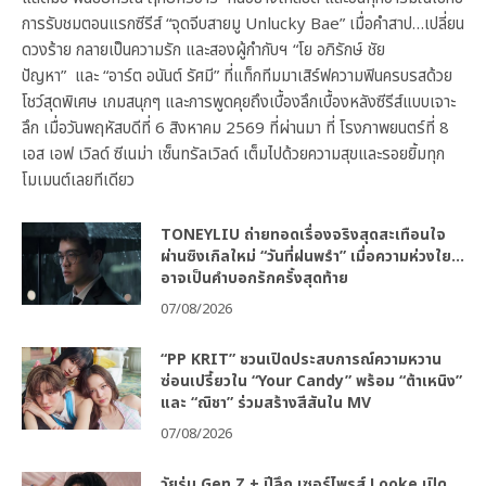
การรับชมตอนแรกซีรีส์ “จุดจีบสายมู Unlucky Bae” เมื่อคำสาป…เปลี่ยน
ดวงร้าย กลายเป็นความรัก และสองผู้กำกับฯ “โย อภิรักษ์ ชัย
ปัญหา” และ “อาร์ต อนันต์ รัศมี” ที่แท็กทีมมาเสิร์ฟความฟินครบรสด้วย
โชว์สุดพิเศษ เกมสนุกๆ และการพูดคุยถึงเบื้องลึกเบื้องหลังซีรีส์แบบเจาะ
ลึก เมื่อวันพฤหัสบดีที่ 6 สิงหาคม 2569 ที่ผ่านมา ที่ โรงภาพยนตร์ที่ 8
เอส เอฟ เวิลด์ ซีเนม่า เซ็นทรัลเวิลด์ เต็มไปด้วยความสุขและรอยยิ้มทุก
โมเมนต์เลยทีเดียว
TONEYLIU ถ่ายทอดเรื่องจริงสุดสะเทือนใจ
ผ่านซิงเกิลใหม่ “วันที่ฝนพรำ” เมื่อความห่วงใย…
อาจเป็นคำบอกรักครั้งสุดท้าย
07/08/2026
“PP KRIT” ชวนเปิดประสบการณ์ความหวาน
ซ่อนเปรี้ยวใน “Your Candy” พร้อม “ต้าเหนิง”
และ “ณิชา” ร่วมสร้างสีสันใน MV
07/08/2026
วัยรุ่น Gen Z + ปีลึก เซอร์ไพรส์ Looke เปิด