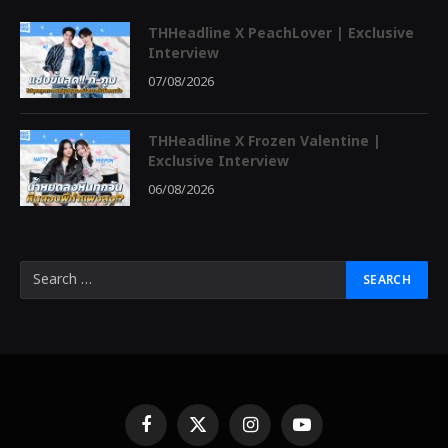
THHeadline X PeachLover | Exclusive
Interview
07/08/2026
THHeadline X Frozen Valentine |
Exclusive Interview
06/08/2026
Facebook
X
Instagram
YouTube