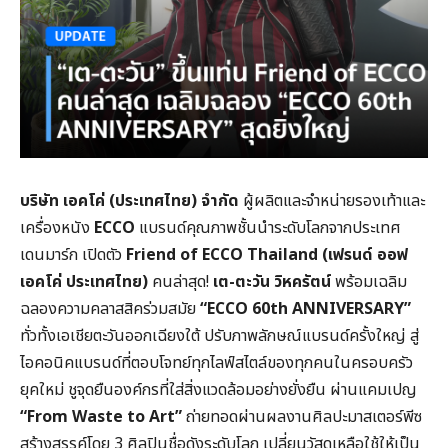
บริษัท เอคโค่ (ประเทศไทย) จำกัด
ผู้ผลิตและจำหน่ายรองเท้าและ
เครื่องหนัง
ECCO
แบรนด์คุณภาพชั้นนำระดับโลกจากประเทศ
เดนมาร์ก เปิดตัว
Friend of ECCO Thailand (เฟรนด์ ออฟ
เอคโค่ ประเทศไทย)
คนล่าสุด!
เต-ตะวัน วิหครัตน์
พร้อมเฉลิม
ฉลองความคลาสสิคร่วมสมัย
“ECCO 60th ANNIVERSARY”
ทั่วทั้งเอเชียตะวันออกเฉียงใต้ ปรับภาพลักษณ์แบรนด์ครั้งใหญ่ สู่
ไอคอนิคแบรนด์ที่ตอบโจทย์ทุกไลฟ์สไตล์ของทุกคนในครอบครัว
ยุคใหม่ ชูจุดยืนองค์กรที่ใส่สิ่งแวดล้อมอย่างยั่งยืน ผ่านแคมเปญ
“From Waste to Art”
ถ่ายทอดผ่านผลงานศิลปะมาสเตอร์พีซ
สร้างสรรค์โดย 3 ศิลปินชื่อดังระดับโลก เปลี่ยนวัสดุเหลือใช้ให้เป็น