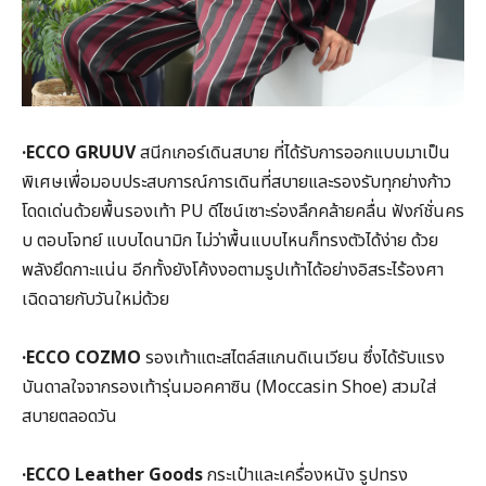
·ECCO GRUUV
สนีกเกอร์เดินสบาย ที่ได้รับการออกแบบมาเป็น
พิเศษเพื่อมอบประสบการณ์การเดินที่สบายและรองรับทุกย่างก้าว
โดดเด่นด้วยพื้นรองเท้า PU ดีไซน์เซาะร่องลึกคล้ายคลื่น ฟังก์ชั่นคร
บ ตอบโจทย์ แบบไดนามิก ไม่ว่าพื้นแบบไหนก็ทรงตัวได้ง่าย ด้วย
พลังยึดกาะแน่น อีกทั้งยังโค้งงอตามรูปเท้าได้อย่างอิสระไร้องศา
เฉิดฉายกับวันใหม่ด้วย
·ECCO COZMO
รองเท้าแตะสไตล์สแกนดิเนเวียน ซึ่งได้รับแรง
บันดาลใจจากรองเท้ารุ่นมอคคาซิน (Moccasin Shoe) สวมใส่
สบายตลอดวัน
·ECCO Leather Goods
กระเป๋าและเครื่องหนัง รูปทรง