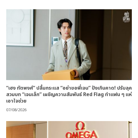
“เฮง ทัตพงศ์” ปลื้มกระแส “อย่าขอพี่เจน” ปังเกินคาด! ปรับลุค
สวมบท “เจนเล็ก” เผชิญความสัมพันธ์ Red Flag ทำแฟน ๆ แห่
เอาใจช่วย
07/08/2026