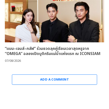
“แบม–เจมส์–กลัฟ” ร่วมอวดลุคคู่เรือนเวลาสุดหรูจาก
“OMEGA” ฉลองเปิดบูติกริมแม่น้ำแห่งแรก ณ ICONSIAM
07/08/2026
ADD A COMMENT