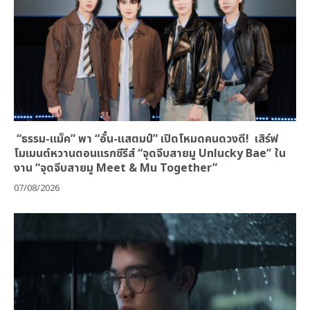
“ธรรม-แม็ค” พา “อั๋น-แสตมป์” เปิดโหมดคนดวงดี! เสิร์ฟ
โมเมนต์หวานตอนแรกซีรีส์ “จุดจีบสายมู Unlucky Bae” ใน
งาน “จุดจีบสายมู Meet & Mu Together”
07/08/2026