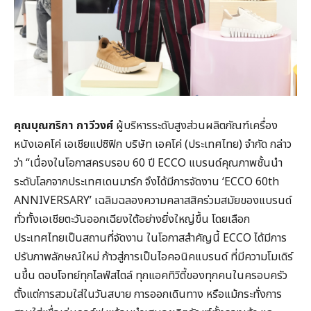
คุณบุณฑริกา กาวีวงศ์
ผู้บริหารระดับสูงส่วนผลิตภัณฑ์เครื่อง
หนังเอคโค่ เอเชียแปซิฟิก บริษัท เอคโค่ (ประเทศไทย) จำกัด กล่าว
ว่า “เนื่องในโอกาสครบรอบ 60 ปี ECCO แบรนด์คุณภาพชั้นนำ
ระดับโลกจากประเทศเดนมาร์ก จึงได้มีการจัดงาน ‘ECCO 60th
ANNIVERSARY’ เฉลิมฉลองความคลาสสิคร่วมสมัยของแบรนด์
ทั่วทั้งเอเชียตะวันออกเฉียงใต้อย่างยิ่งใหญ่ขึ้น โดยเลือก
ประเทศไทยเป็นสถานที่จัดงาน ในโอกาสสำคัญนี้ ECCO ได้มีการ
ปรับภาพลักษณ์ใหม่ ก้าวสู่การเป็นไอคอนิคแบรนด์ ที่มีความโมเดิร์
นขึ้น ตอบโจทย์ทุกไลฟ์สไตล์ ทุกแอคทิวิตี้ของทุกคนในครอบครัว
ตั้งแต่การสวมใส่ในวันสบาย การออกเดินทาง หรือแม้กระทั่งการ