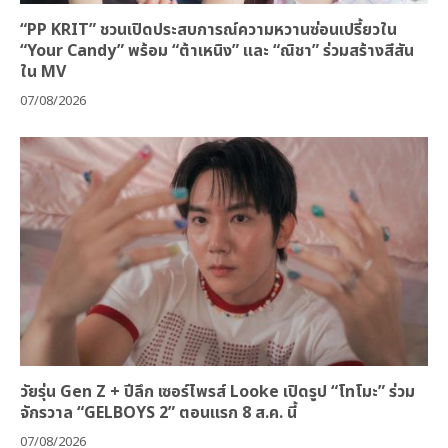
“PP KRIT” ชวนเปิดประสบการณ์ความหวานซ่อนเปรี้ยวใน
“Your Candy” พร้อม “ต้าเหนิง” และ “ณิชา” ร่วมสร้างสีสัน
ใน MV
07/08/2026
วัยรุ่น Gen Z + ปีลึก เซอร์ไพรส์ Looke เปิดรูป “โทโมะ” ร่วม
จักรวาล “GELBOYS 2” ตอนแรก 8 ส.ค. นี้
07/08/2026