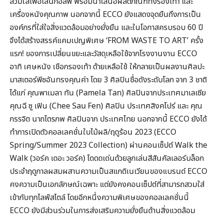
สวมใส่เพื่อเล่นกอล์ฟ พร้อมนำเสนอผลิตภัณฑ์ทั้งรองเท้า และ
เครื่องหนังคุณภาพ นอกจากนี้ ECCO ยังแสดงจุดยืนถึงการเป็น
องค์กรที่ใส่ใจสิ่งแวดล้อมอย่างยั่งยืน และในโอกาสครบรอบ 60 ปี
จึงได้สร้างสรรค์แคมเปญพิเศษ ‘FROM WASTE TO ART’ ครั้ง
แรก! ของการเปลี่ยนขยะและวัสดุเหลือใช้จากโรงงานงาน ECCO
อาทิ เศษหนัง เชือกรองเท้า ด้ายเหลือใช้ ให้กลายเป็นผลงานศิลปะ
มาสเตอร์พีซอันทรงคุณค่า โดย 3 ศิลปินชื่อดังระดับโลก จาก 3 ชาติ
ได้แก่ คุณพาเมลา ทัน (Pamela Tan) ศิลปินจากประเทศมาเลเซีย
คุณฉี ซู เฟิน (Chee Sau Fen) ศิลปิน ประเทศสิงคโปร์ และ คุณ
กรรจิต นาถไตรภพ ศิลปินจาก ประเทศไทย นอกจากนี้ ECCO ยังได้
ทำการเปิดตัวคอลเลคชั่นใบไม้ผลิ/ฤดูร้อน 2023 (ECCO
Spring/Summer 2023 Collection) ผ่านคอนเซ็ปต์ Walk the
Walk (วอร์ค เดอะ วอร์ค) โดดดเด่นด้วยลูกเล่นสีสันคัลเลอร์บล็อก
ประจำฤดูกาลผสมผสานความเป็นสแกดิเนเวียนของแบรนด์ ECCO
คงความเป็นเอกลักษณ์เฉพาะ แต่ยังคงคอนเซ็ปต์ที่สามารถสวมใส่
เข้ากับทุกไลฟ์สไตล์ โดยอีกหนึ่งความพิเศษของคอลเลคชั่นนี้
ECCO ยังมีส่วนร่วมในการส่งเสริมความยั่งยืนด้านสิ่งแวดล้อม