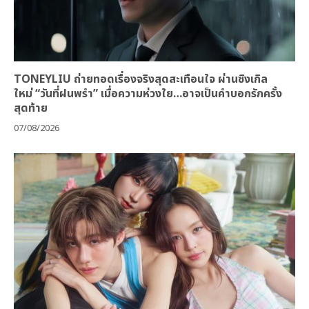
TONEYLIU ถ่ายทอดเรื่องจริงสุดสะเทือนใจ ผ่านซิงเกิล
ใหม่ “วันที่ฝนพรำ” เมื่อความห่วงใย…อาจเป็นคำบอกรักครั้ง
สุดท้าย
07/08/2026