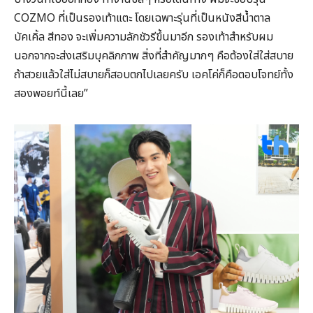
COZMO ที่เป็นรองเท้าแตะ โดยเฉพาะรุ่นที่เป็นหนังสีน้ำตาล
บัคเคิ้ล สีทอง จะเพิ่มความลักชัวรีขึ้นมาอีก รองเท้าสำหรับผม
นอกจากจะส่งเสริมบุคลิกภาพ สิ่งที่สำคัญมากๆ คือต้องใส่ใส่สบาย
ถ้าสวยแล้วใส่ไม่สบายก็สอบตกไปเลยครับ เอคโค่ก็คือตอบโจทย์ทั้ง
สองพอยท์นี้เลย”