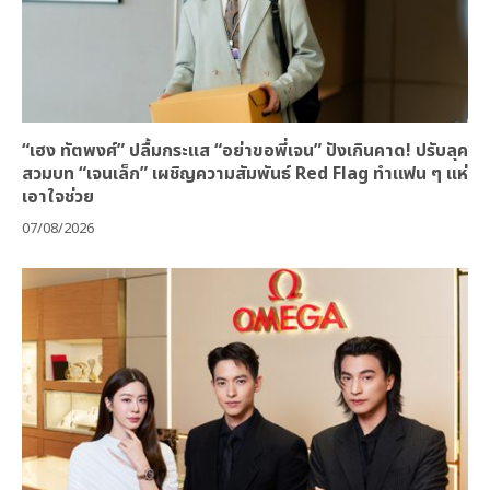
“เฮง ทัตพงศ์” ปลื้มกระแส “อย่าขอพี่เจน” ปังเกินคาด! ปรับลุค
สวมบท “เจนเล็ก” เผชิญความสัมพันธ์ Red Flag ทำแฟน ๆ แห่
เอาใจช่วย
07/08/2026