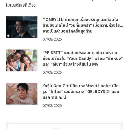
โมเมนต์เลยทีเดียว
TONEYLIU ถ่ายทอดเรื่องจริงสุดสะเทือนใจ
ผ่านซิงเกิลใหม่ “วันที่ฝนพรำ” เมื่อความห่วงใย…
อาจเป็นคำบอกรักครั้งสุดท้าย
07/08/2026
“PP KRIT” ชวนเปิดประสบการณ์ความหวาน
ซ่อนเปรี้ยวใน “Your Candy” พร้อม “ต้าเหนิง”
และ “ณิชา” ร่วมสร้างสีสันใน MV
07/08/2026
วัยรุ่น Gen Z + ปีลึก เซอร์ไพรส์ Looke เปิด
รูป “โทโมะ” ร่วมจักรวาล “GELBOYS 2” ตอน
แรก 8 ส.ค. นี้
07/08/2026