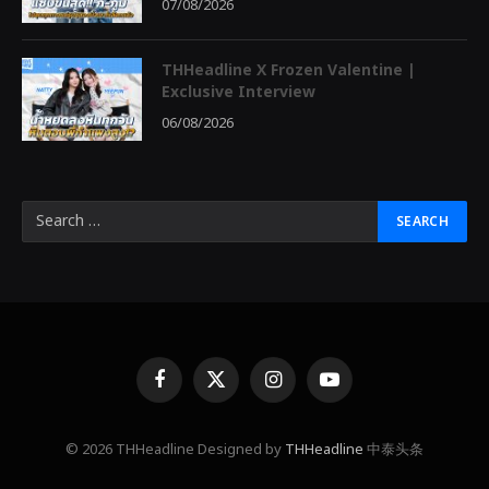
07/08/2026
THHeadline X Frozen Valentine |
Exclusive Interview
06/08/2026
Facebook
X
Instagram
YouTube
(Twitter)
© 2026 THHeadline Designed by
THHeadline
中泰头条