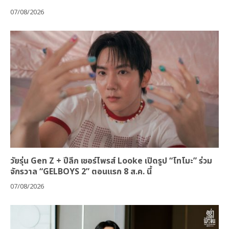
07/08/2026
วัยรุ่น Gen Z + ปีลึก เซอร์ไพรส์ Looke เปิดรูป “โทโมะ” ร่วม
จักรวาล “GELBOYS 2” ตอนแรก 8 ส.ค. นี้
07/08/2026