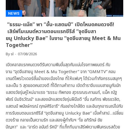
NEWS
“ธรรม-แม็ค” พา “อั๋น-แสตมป์” เปิดโหมดคนดวงดี!
เสิร์ฟโมเมนต์หวานตอนแรกซีรีส์ “จุดจีบสา
ยมู Unlucky Bae” ในงาน “จุดจีบสายมู Meet & Mu
Together”
By
sl
07/08/2026
เปิดคลาสแรกคนดวงดีรับความฟินขั้นสุดกันแน่นโรงภาพยนตร์ กับ
งาน “จุดจีบสายมู Meet & Mu Together” จาก “GMMTV” คอน
เทนต์โพรไวเดอร์ชั้นนำของเมืองไทย ที่ให้แฟนๆ ได้ร่วมทำกิจกรรมสนุกๆ
และเป็น 5 สุดยอดคนดวงดี ที่ได้ถามคำถาม เปิดตำราจีบแบบสายมูกับนัก
แสดงวัยรุ่นคู่ใหม่มาแรง “ธรรม ทัพทอง สุวรรณระกานนท์, แม็ค ณัฐ
พัชร์ นิมจิรวัฒน์” และสองนักแสดงวัยรุ่นฝีมือดี “อั๋น ณภัทร พัชรชวลิต,
แสตมป์ พนัชษ์กรณ์ ฤกษ์ศิริอารี” กันอย่างใกล้ชิด และอินทุกอารมณ์ไปกับ
การรับชมตอนแรกซีรีส์ “จุดจีบสายมู Unlucky Bae” เมื่อคำสาป…เปลี่ยน
ดวงร้าย กลายเป็นความรัก และสองผู้กำกับฯ “โย อภิรักษ์ ชัย
ปัญหา” และ “อาร์ต อนันต์ รัศมี” ที่แท็กทีมมาเสิร์ฟความฟินครบรสด้วย