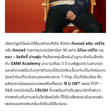
เรียกว่าลูกไม้หล่นใต้ต้นอย่างแท้จริง สำหรับ
ทิกเกอร์ อชิระ เทริโอ
หรือ
ทิกเกอร์
ทายาทซุปเปอร์สตาร์ยุค 90 อย่าง
นิโคล เทริโอ
และ
แมว – จิรศักดิ์ ปานพุ่ม
ที่หลังจากซุ่มฝึกฝนในฐานะศิลปินฝึกหัด
กับ
GMM Academy
มานานเกือบ 3 ปี จนพิสูจน์ความสามารถ
และมีความพร้อมในทุกๆด้านจนได้เดบิวต์จนขึ้นแท่นเป็นศิลปินดาว
รุ่งหน้าใหม่ที่น่าจับตามองแห่งวงการ T-Pop เป็นที่เรียบร้อย ซึ่ง
หลังจากปล่อยผลงานเพลงซิงเกิ้ลแรก
‘R U OK?’
เพลง POP –
R&B จากมินิอัลบั้ม
CRUSH
ที่มาพร้อมท่าเต้นสุดน่ารักที่แฟนๆ
ต่างพากันเต้นตามสนั่นโซเชียลมีเดีย ก็ได้รับเสียงตอบรับจากแฟน
เพลงและตกแฟนคลับเข้าด้อมได้ล้นหลาม