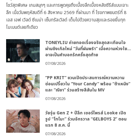
โชว์สุดพิเศษ เกมสนุกๆ และการพูดคุยถึงเบื้องลึกเบื้องหลังซีรีส์แบบเจาะ
ลึก เมื่อวันพฤหัสบดีที่ 6 สิงหาคม 2569 ที่ผ่านมา ที่ โรงภาพยนตร์ที่ 8
เอส เอฟ เวิลด์ ซีเนม่า เซ็นทรัลเวิลด์ เต็มไปด้วยความสุขและรอยยิ้มทุก
โมเมนต์เลยทีเดียว
TONEYLIU ถ่ายทอดเรื่องจริงสุดสะเทือนใจ
ผ่านซิงเกิลใหม่ “วันที่ฝนพรำ” เมื่อความห่วงใย…
อาจเป็นคำบอกรักครั้งสุดท้าย
07/08/2026
“PP KRIT” ชวนเปิดประสบการณ์ความหวาน
ซ่อนเปรี้ยวใน “Your Candy” พร้อม “ต้าเหนิง”
และ “ณิชา” ร่วมสร้างสีสันใน MV
07/08/2026
วัยรุ่น Gen Z + ปีลึก เซอร์ไพรส์ Looke เปิด
รูป “โทโมะ” ร่วมจักรวาล “GELBOYS 2” ตอน
แรก 8 ส.ค. นี้
07/08/2026