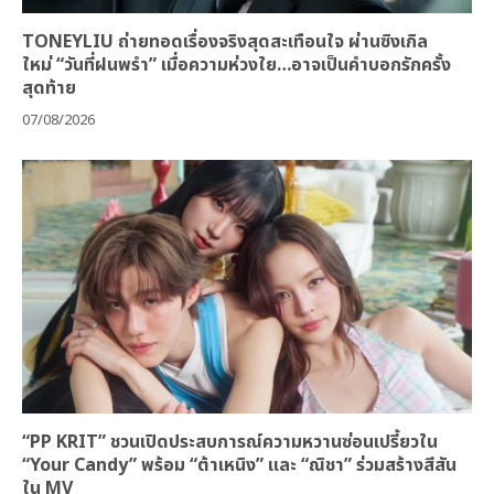
TONEYLIU ถ่ายทอดเรื่องจริงสุดสะเทือนใจ ผ่านซิงเกิล
ใหม่ “วันที่ฝนพรำ” เมื่อความห่วงใย…อาจเป็นคำบอกรักครั้ง
สุดท้าย
07/08/2026
“PP KRIT” ชวนเปิดประสบการณ์ความหวานซ่อนเปรี้ยวใน
“Your Candy” พร้อม “ต้าเหนิง” และ “ณิชา” ร่วมสร้างสีสัน
ใน MV