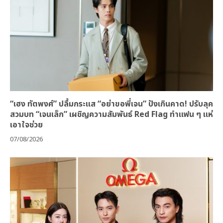
“เฮง ทัตพงศ์” ปลื้มกระแส “อย่าขอพี่เจน” ปังเกินคาด! ปรับลุค
สวมบท “เจนเล็ก” เผชิญความสัมพันธ์ Red Flag ทำแฟน ๆ แห่
เอาใจช่วย
07/08/2026