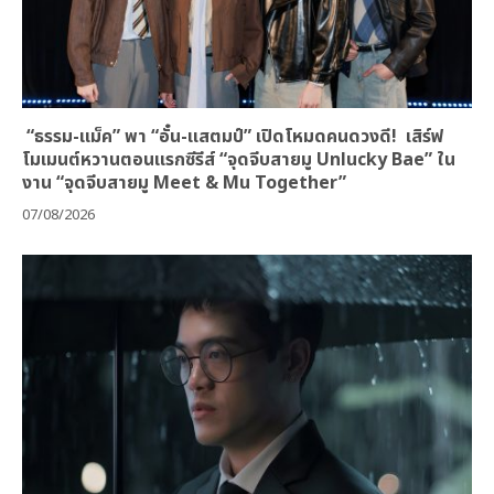
“ธรรม-แม็ค” พา “อั๋น-แสตมป์” เปิดโหมดคนดวงดี! เสิร์ฟ
โมเมนต์หวานตอนแรกซีรีส์ “จุดจีบสายมู Unlucky Bae” ใน
งาน “จุดจีบสายมู Meet & Mu Together”
07/08/2026