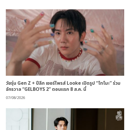
วัยรุ่น Gen Z + ปีลึก เซอร์ไพรส์ Looke เปิดรูป “โทโมะ” ร่วม
จักรวาล “GELBOYS 2” ตอนแรก 8 ส.ค. นี้
07/08/2026