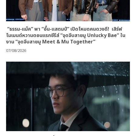
“ธรรม-แม็ค” พา “อั๋น-แสตมป์” เปิดโหมดคนดวงดี! เสิร์ฟ
โมเมนต์หวานตอนแรกซีรีส์ “จุดจีบสายมู Unlucky Bae” ใน
งาน “จุดจีบสายมู Meet & Mu Together”
07/08/2026