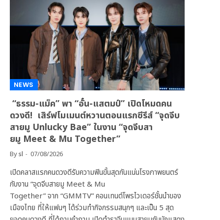
NEWS
“ธรรม-แม็ค” พา “อั๋น-แสตมป์” เปิดโหมดคน
ดวงดี! เสิร์ฟโมเมนต์หวานตอนแรกซีรีส์ “จุดจีบ
สายมู Unlucky Bae” ในงาน “จุดจีบสา
ยมู Meet & Mu Together”
By
sl
07/08/2026
เปิดคลาสแรกคนดวงดีรับความฟินขั้นสุดกันแน่นโรงภาพยนตร์
กับงาน “จุดจีบสายมู Meet & Mu
Together” จาก “GMMTV” คอนเทนต์โพรไวเดอร์ชั้นนำของ
เมืองไทย ที่ให้แฟนๆ ได้ร่วมทำกิจกรรมสนุกๆ และเป็น 5 สุด
ยอดคนดวงดี ที่ได้ถามคำถาม เปิดตำราจีบแบบสายมูกับนักแสดง