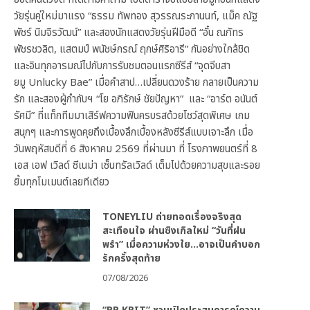
วัยรุ่นคู่ใหม่มาแรง “ธรรม ทัพทอง สุวรรณระกานนท์, แม็ค ณัฐ
พัชร์ นิมจิรวัฒน์” และสองนักแสดงวัยรุ่นฝีมือดี “อั๋น ณภัทร
พัชรชวลิต, แสตมป์ พนัชษ์กรณ์ ฤกษ์ศิริอารี” กันอย่างใกล้ชิด
และอินทุกอารมณ์ไปกับการรับชมตอนแรกซีรีส์ “จุดจีบสา
ยมู Unlucky Bae” เมื่อคำสาป…เปลี่ยนดวงร้าย กลายเป็นความ
รัก และสองผู้กำกับฯ “โย อภิรักษ์ ชัยปัญหา” และ “อาร์ต อนันต์
รัศมี” ที่แท็กทีมมาเสิร์ฟความฟินครบรสด้วยโชว์สุดพิเศษ เกม
สนุกๆ และการพูดคุยถึงเบื้องลึกเบื้องหลังซีรีส์แบบเจาะลึก เมื่อ
วันพฤหัสบดีที่ 6 สิงหาคม 2569 ที่ผ่านมา ที่ โรงภาพยนตร์ที่ 8
เอส เอฟ เวิลด์ ซีเนม่า เซ็นทรัลเวิลด์ เต็มไปด้วยความสุขและรอย
ยิ้มทุกโมเมนต์เลยทีเดียว
TONEYLIU ถ่ายทอดเรื่องจริงสุด
สะเทือนใจ ผ่านซิงเกิลใหม่ “วันที่ฝน
พรำ” เมื่อความห่วงใย…อาจเป็นคำบอก
รักครั้งสุดท้าย
07/08/2026