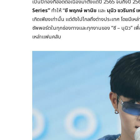
เป็นปีทองที่ฮอตต่อเนื่องมาตั้งแต่ปี 2565 จนถึงปี 25
Series”
ทำให้ “
ซี พฤกษ์ พานิช
และ
นุนิว ชวรินทร์ เ
เกิดเพียงเท่านั้น แต่ดังไปไกลถึงต่างประเทศ โดยมีเห
ซัพพอร์ตในทุกช่องทางและทุกงานของ “ซี – นุนิว” เพ
เหล่าแฟนคลับ