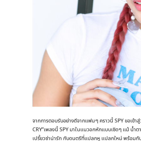
จากการตอบรับอย่างดีจากแฟนๆ คราวนี้ SPY ขอเข้าสู่
CRY”เพลงนี้ SPY มาในแนวอกหักแบบเชิดๆ แม้ น้ำตาจะแ
เปรี้ยวซ่าน่ารัก กับดนตรีที่แปลกหู แปลกใหม่ พร้