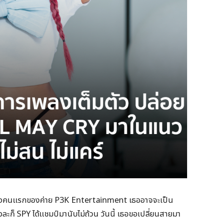
หญิงคนแรกของค่าย P3K Entertainment เธออาจจะเป็น
ก็ SPY ได้แชมป์มานับไม่ถ้วน วันนี้ เธอขอเปลี่ยนสายมา