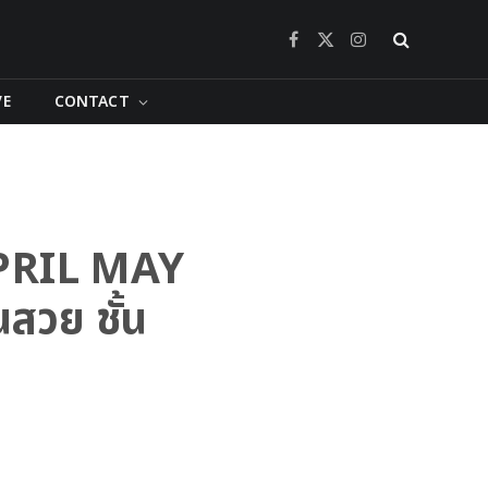
Facebook
X
Instagram
(Twitter)
VE
CONTACT
 APRIL MAY
สวย ชั้น