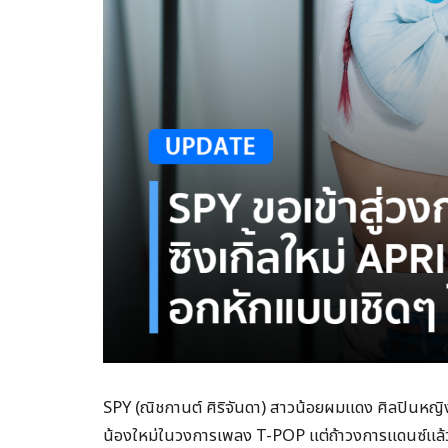
SPY (ณิชกานต์ ศิริจันดา) สาวน้อยผมแดง ศิลปิน
น้องใหม่ในวงการเพลง T-POP แต่ถ้าวงการแดนซ์แล้วละ