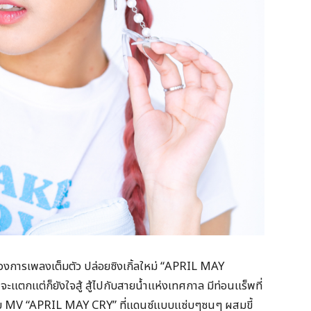
วงการเพลงเต็มตัว ปล่อยซิงเกิ้ลใหม่ “APRIL MAY
ตกแต่ก็ยังใจสู้ สู้ไปกับสายน้ำแห่งเทศกาล มีท่อนแร็พที่
อมกับ MV “APRIL MAY CRY” ที่แดนซ์แบบแซ่บๆซนๆ ผสมขี้