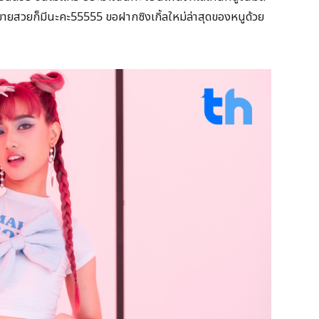
อจะขายสวยก็มีนะคะ55555 ขอฝากซิงเกิ้ลใหม่ล่าสุดของหนูด้วย