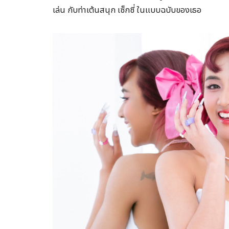
เล่น กับท่าเต้นสนุก เซ็กซี่ ในแบบฉบับของเธอ