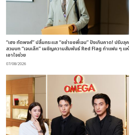
“เฮง ทัตพงศ์” ปลื้มกระแส “อย่าขอพี่เจน” ปังเกินคาด! ปรับลุค
สวมบท “เจนเล็ก” เผชิญความสัมพันธ์ Red Flag ทำแฟน ๆ แห่
เอาใจช่วย
07/08/2026