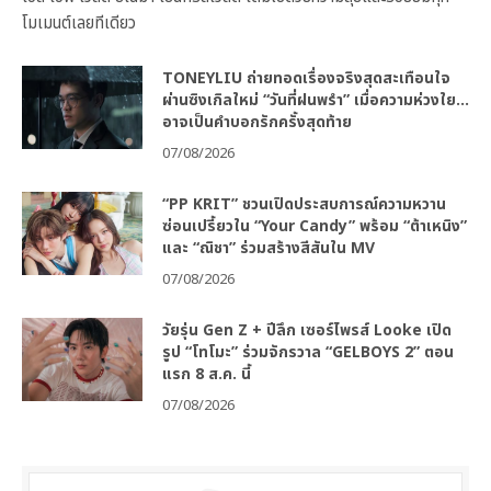
โมเมนต์เลยทีเดียว
TONEYLIU ถ่ายทอดเรื่องจริงสุดสะเทือนใจ
ผ่านซิงเกิลใหม่ “วันที่ฝนพรำ” เมื่อความห่วงใย…
อาจเป็นคำบอกรักครั้งสุดท้าย
07/08/2026
“PP KRIT” ชวนเปิดประสบการณ์ความหวาน
ซ่อนเปรี้ยวใน “Your Candy” พร้อม “ต้าเหนิง”
และ “ณิชา” ร่วมสร้างสีสันใน MV
07/08/2026
วัยรุ่น Gen Z + ปีลึก เซอร์ไพรส์ Looke เปิด
รูป “โทโมะ” ร่วมจักรวาล “GELBOYS 2” ตอน
แรก 8 ส.ค. นี้
07/08/2026