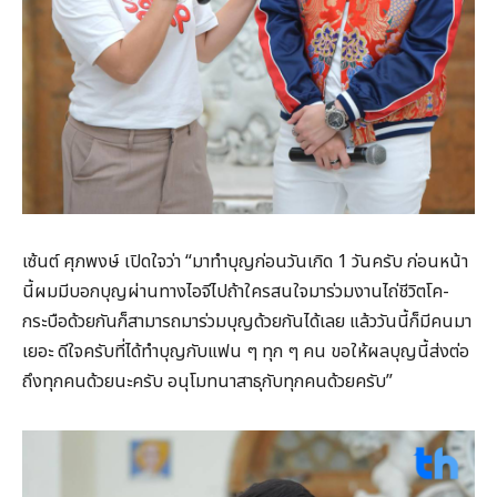
เซ้นต์ ศุภพงษ์ เปิดใจว่า “มาทำบุญก่อนวันเกิด 1 วันครับ ก่อนหน้า
นี้ผมมีบอกบุญผ่านทางไอจีไปถ้าใครสนใจมาร่วมงานไถ่ชีวิตโค-
กระบือด้วยกันก็สามารถมาร่วมบุญด้วยกันได้เลย แล้ววันนี้ก็มีคนมา
เยอะ ดีใจครับที่ได้ทำบุญกับแฟน ๆ ทุก ๆ คน ขอให้ผลบุญนี้ส่งต่อ
ถึงทุกคนด้วยนะครับ อนุโมทนาสาธุกับทุกคนด้วยครับ”