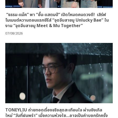
“ธรรม-แม็ค” พา “อั๋น-แสตมป์” เปิดโหมดคนดวงดี! เสิร์ฟ
โมเมนต์หวานตอนแรกซีรีส์ “จุดจีบสายมู Unlucky Bae” ใน
งาน “จุดจีบสายมู Meet & Mu Together”
07/08/2026
TONEYLIU ถ่ายทอดเรื่องจริงสุดสะเทือนใจ ผ่านซิงเกิล
ใหม่ “วันที่ฝนพรำ” เมื่อความห่วงใย…อาจเป็นคำบอกรักครั้ง