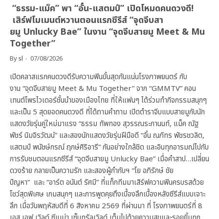
“ธรรม-แม็ค” พา “อั๋น-แสตมป์” เปิดโหมดคนดวงดี!
เสิร์ฟโมเมนต์หวานตอนแรกซีรีส์ “จุดจีบสา
ยมู Unlucky Bae” ในงาน “จุดจีบสายมู Meet & Mu
Together”
By
sl
07/08/2026
เปิดคลาสแรกคนดวงดีรับความฟินขั้นสุดกันแน่นโรงภาพยนตร์ กับ
งาน “จุดจีบสายมู Meet & Mu Together” จาก “GMMTV” คอน
เทนต์โพรไวเดอร์ชั้นนำของเมืองไทย ที่ให้แฟนๆ ได้ร่วมทำกิจกรรมสนุกๆ
และเป็น 5 สุดยอดคนดวงดี ที่ได้ถามคำถาม เปิดตำราจีบแบบสายมูกับนัก
แสดงวัยรุ่นคู่ใหม่มาแรง “ธรรม ทัพทอง สุวรรณระกานนท์, แม็ค ณัฐ
พัชร์ นิมจิรวัฒน์” และสองนักแสดงวัยรุ่นฝีมือดี “อั๋น ณภัทร พัชรชวลิต,
แสตมป์ พนัชษ์กรณ์ ฤกษ์ศิริอารี” กันอย่างใกล้ชิด และอินทุกอารมณ์ไปกับ
การรับชมตอนแรกซีรีส์ “จุดจีบสายมู Unlucky Bae” เมื่อคำสาป…เปลี่ยน
ดวงร้าย กลายเป็นความรัก และสองผู้กำกับฯ “โย อภิรักษ์ ชัย
ปัญหา” และ “อาร์ต อนันต์ รัศมี” ที่แท็กทีมมาเสิร์ฟความฟินครบรสด้วย
โชว์สุดพิเศษ เกมสนุกๆ และการพูดคุยถึงเบื้องลึกเบื้องหลังซีรีส์แบบเจาะ
ลึก เมื่อวันพฤหัสบดีที่ 6 สิงหาคม 2569 ที่ผ่านมา ที่ โรงภาพยนตร์ที่ 8
เอส เอฟ เวิลด์ ซีเนม่า เซ็นทรัลเวิลด์ เต็มไปด้วยความสุขและรอยยิ้มทุก