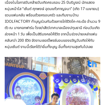
เนื่องในโอกาสวันคล้ายวันเกิดครบรอบ 25 ปีบริบูรณ์ นักแสดง
หนุ่มหน้าใส “เซ้นต์ ศุภพงษ์ อุดมแก้วกาญจนา” (เกิด 17 เมษายน)
ชวนแฟนคลับ พร้อมด้วยครอบครัว และทีมงานบ้าน
IDOLFACTORY ทำบุญร่วมกันด้วยการไถ่ชีวิตโค-กระบือ จำนวน 9
ตัว ณ บางกอกฟาร์ม โรงฆ่าสัตว์เทศบาลเมืองปทุมธานี ก่อนวันเกิด
ล่วงหน้า 1 วัน เพื่อเป็นสิริมงคลให้ชีวิต จากนั้นช่วงบ่ายเหล่าแฟน
คลับกว่า 200 ชีวิต จัดงานเซอร์ไพรซ์มอบของขวัญวันเกิดให้กับ
หนุ่มเซ้นต์ งานนี้เรียกได้ว่าอิ่มทั้งบุญ อิ่มทั้งความสุขกันไปเลย