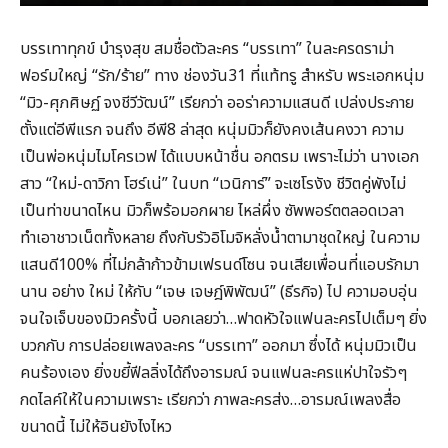
บรรเทาทุกข์ บำรุงสุข สมชื่อตัวละคร “บรรเทา” ในละครดราม่า
ฟอร์มใหญ่ “รัก/ร้าย” ทาง ช่องวัน31 ที่แท้ทรู สำหรับ พระเอกหนุ่ม
“มิว-ศุภศิษฏ์ จงชีวีวัฒน์” เรียกว่า ออร่าความแสนดี เปล่งประกาย
ตั้งแต่อีพีแรก จนถึง อีพี8 ล่าสุด หนุ่มมิวก็ยังคงเส้นคงวา ความ
เป็นพ่อหนุ่มไมโครเวฟ ได้แบบหน้าชื่น อกตรม เพราะไม่ว่า นางเอก
สาว “ใหม่-ดาวิกา โฮร์เน่” ในบท “เวนิการ์” จะเซโรงัง ชีวิตคู่พังไม่
เป็นท่าขนาดไหน มิวก็พร้อมอกผาย ไหล่ผึ่ง ซัพพอร์ตตลอดเวลา
ทำเอาชาวเน็ตทั้งหลาย ถึงกับรัวอิโมจิหลั่งน้ำตามาชุดใหญ่ ในความ
แสนดี100% ที่ไม่กล้าก้าวข้ามเฟรนด์โซน จนเสียเพื่อนที่แอบรักมา
นาน อย่าง ใหม่ ให้กับ “เจษ เจษฎ์พิพัฒน์” (ธีรกิจ) ไป ความอบอุ่น
จนใจเจ็บของมิวครั้งนี้ บอกเลยว่า…ฟาดหัวใจแฟนละครไปเต็มๆ ยิ่ง
บวกกับ การปล่อยเพลงละคร “บรรเทา” ออกมา ซึ่งได้ หนุ่มมิวเป็น
คนร้องเอง ยิ่งขยี้ฟีลลิ่งได้ถึงอารมณ์ จนแฟนละครแห่ปาใจรัวๆ
กดไลค์ให้ในความเพราะ เรียกว่า ภาพละครส่ง…อารมณ์เพลงสื่อ
ขนาดนี้ ไม่ให้อินยังไงไหว