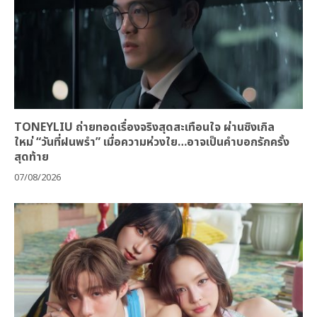
TONEYLIU ถ่ายทอดเรื่องจริงสุดสะเทือนใจ ผ่านซิงเกิล
ใหม่ “วันที่ฝนพรำ” เมื่อความห่วงใย…อาจเป็นคำบอกรักครั้ง
สุดท้าย
07/08/2026