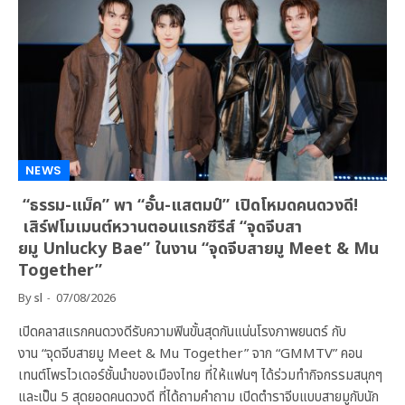
NEWS
“ธรรม-แม็ค” พา “อั๋น-แสตมป์” เปิดโหมดคนดวงดี!
เสิร์ฟโมเมนต์หวานตอนแรกซีรีส์ “จุดจีบสา
ยมู Unlucky Bae” ในงาน “จุดจีบสายมู Meet & Mu
Together”
By
sl
07/08/2026
เปิดคลาสแรกคนดวงดีรับความฟินขั้นสุดกันแน่นโรงภาพยนตร์ กับ
งาน “จุดจีบสายมู Meet & Mu Together” จาก “GMMTV” คอน
เทนต์โพรไวเดอร์ชั้นนำของเมืองไทย ที่ให้แฟนๆ ได้ร่วมทำกิจกรรมสนุกๆ
และเป็น 5 สุดยอดคนดวงดี ที่ได้ถามคำถาม เปิดตำราจีบแบบสายมูกับนัก