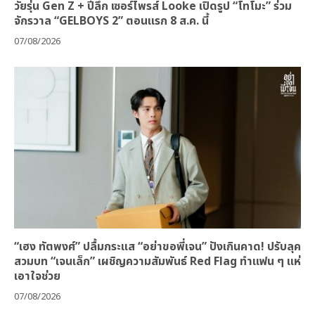
วัยรุ่น Gen Z + ปีลึก เซอร์ไพรส์ Looke เปิดรูป “โทโมะ” ร่วม
จักรวาล “GELBOYS 2” ตอนแรก 8 ส.ค. นี้
07/08/2026
“เฮง ทัตพงศ์” ปลื้มกระแส “อย่าขอพี่เจน” ปังเกินคาด! ปรับลุค
สวมบท “เจนเล็ก” เผชิญความสัมพันธ์ Red Flag ทำแฟน ๆ แห่
เอาใจช่วย
07/08/2026