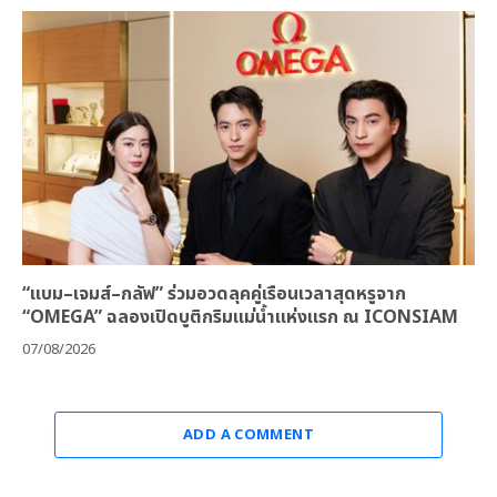
“แบม–เจมส์–กลัฟ” ร่วมอวดลุคคู่เรือนเวลาสุดหรูจาก
“OMEGA” ฉลองเปิดบูติกริมแม่น้ำแห่งแรก ณ ICONSIAM
07/08/2026
ADD A COMMENT