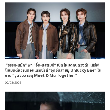
“ธรรม-แม็ค” พา “อั๋น-แสตมป์” เปิดโหมดคนดวงดี! เสิร์ฟ
โมเมนต์หวานตอนแรกซีรีส์ “จุดจีบสายมู Unlucky Bae” ใน
งาน “จุดจีบสายมู Meet & Mu Together”
07/08/2026