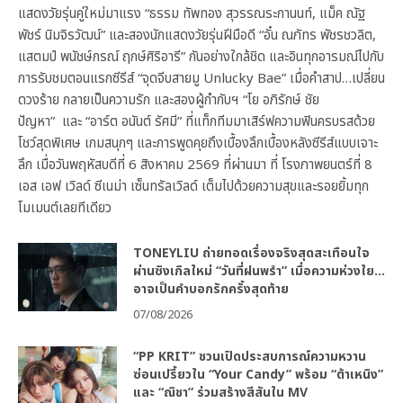
แสดงวัยรุ่นคู่ใหม่มาแรง “ธรรม ทัพทอง สุวรรณระกานนท์, แม็ค ณัฐ
พัชร์ นิมจิรวัฒน์” และสองนักแสดงวัยรุ่นฝีมือดี “อั๋น ณภัทร พัชรชวลิต,
แสตมป์ พนัชษ์กรณ์ ฤกษ์ศิริอารี” กันอย่างใกล้ชิด และอินทุกอารมณ์ไปกับ
การรับชมตอนแรกซีรีส์ “จุดจีบสายมู Unlucky Bae” เมื่อคำสาป…เปลี่ยน
ดวงร้าย กลายเป็นความรัก และสองผู้กำกับฯ “โย อภิรักษ์ ชัย
ปัญหา” และ “อาร์ต อนันต์ รัศมี” ที่แท็กทีมมาเสิร์ฟความฟินครบรสด้วย
โชว์สุดพิเศษ เกมสนุกๆ และการพูดคุยถึงเบื้องลึกเบื้องหลังซีรีส์แบบเจาะ
ลึก เมื่อวันพฤหัสบดีที่ 6 สิงหาคม 2569 ที่ผ่านมา ที่ โรงภาพยนตร์ที่ 8
เอส เอฟ เวิลด์ ซีเนม่า เซ็นทรัลเวิลด์ เต็มไปด้วยความสุขและรอยยิ้มทุก
โมเมนต์เลยทีเดียว
TONEYLIU ถ่ายทอดเรื่องจริงสุดสะเทือนใจ
ผ่านซิงเกิลใหม่ “วันที่ฝนพรำ” เมื่อความห่วงใย…
อาจเป็นคำบอกรักครั้งสุดท้าย
07/08/2026
“PP KRIT” ชวนเปิดประสบการณ์ความหวาน
ซ่อนเปรี้ยวใน “Your Candy” พร้อม “ต้าเหนิง”
และ “ณิชา” ร่วมสร้างสีสันใน MV