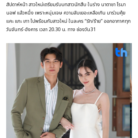
สัปดาห์หน้า สาวใหม่เตรียมรับบทสาวนักสืบ ในร่าง นาตาชา โรมา
นอฟ แล้วหนึ่ง เพราะหนุ่มเจษ ความลับเยอะเหลือเกิน มาร่วมคุ้ย
แคะ แกะ เกา ไปพร้อมกับสาวใหม่ ในละคร “รัก/ร้าย” ออกอากาศทุก
วันจันทร์-อังคาร เวลา 20.30 น. ทาง ช่องวัน31