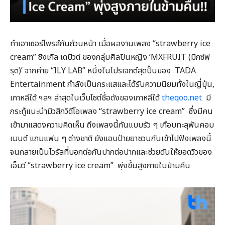
ทำเอาเซอร์ไพรส์กันถ้วนหน้า เมื่อผลงานเพลง “strawberry ice
cream” ซิงเกิล เดบิวต์ ของกลุ่มศิลปินหญิง ‘MXFRUIT (มิกซ์ฟ
รุต)’ จากค่าย “ILY LAB” หนึ่งในโปรเจกต์สุดปั้นของ TADA
Entertainment กำลังเป็นกระแสและได้รับความนิยมทั้งในญี่ปุ่น,
เกาหลีใต้ ฯลฯ ล่าสุดในเว็บไซต์ชื่อดังของเกาหลีใต้
theqoo.net
มี
กระทู้แนะนำมิวสิกวิดีโอเพลง “strawberry ice cream” ซึ่งมีคน
เข้ามาแสดงความคิดเห็น ถึงเพลงนี้กันแบบรัว ๆ เกือบทะลุพันคอม
เมนต์ แถมแฟน ๆ ต่างชาติ ยังแอบป้ายยาชวนกันเข้าไปฟังเพลงนี้
จนกลายเป็นไวรัลที่บอกต่อกันปากต่อปากและช่วยดันให้ยอดวิวของ
เอ็มวี “strawberry ice cream” พุ่งขึ้นสูงภายในข้ามคืน