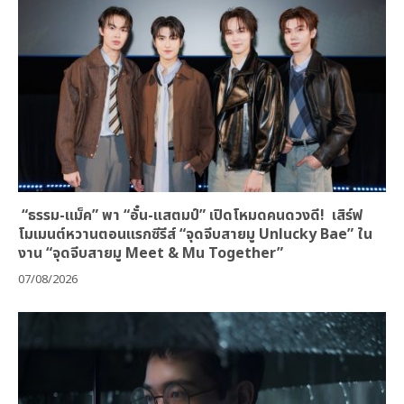
“ธรรม-แม็ค” พา “อั๋น-แสตมป์” เปิดโหมดคนดวงดี! เสิร์ฟ
โมเมนต์หวานตอนแรกซีรีส์ “จุดจีบสายมู Unlucky Bae” ใน
งาน “จุดจีบสายมู Meet & Mu Together”
07/08/2026