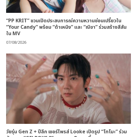
“PP KRIT” ชวนเปิดประสบการณ์ความหวานซ่อนเปรี้ยวใน
“Your Candy” พร้อม “ต้าเหนิง” และ “ณิชา” ร่วมสร้างสีสัน
ใน MV
07/08/2026
วัยรุ่น Gen Z + ปีลึก เซอร์ไพรส์ Looke เปิดรูป “โทโมะ” ร่วม