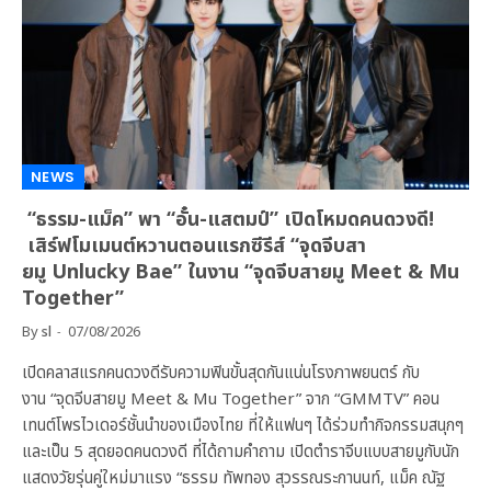
NEWS
“ธรรม-แม็ค” พา “อั๋น-แสตมป์” เปิดโหมดคนดวงดี!
เสิร์ฟโมเมนต์หวานตอนแรกซีรีส์ “จุดจีบสา
ยมู Unlucky Bae” ในงาน “จุดจีบสายมู Meet & Mu
Together”
By
sl
07/08/2026
เปิดคลาสแรกคนดวงดีรับความฟินขั้นสุดกันแน่นโรงภาพยนตร์ กับ
งาน “จุดจีบสายมู Meet & Mu Together” จาก “GMMTV” คอน
เทนต์โพรไวเดอร์ชั้นนำของเมืองไทย ที่ให้แฟนๆ ได้ร่วมทำกิจกรรมสนุกๆ
และเป็น 5 สุดยอดคนดวงดี ที่ได้ถามคำถาม เปิดตำราจีบแบบสายมูกับนัก
แสดงวัยรุ่นคู่ใหม่มาแรง “ธรรม ทัพทอง สุวรรณระกานนท์, แม็ค ณัฐ