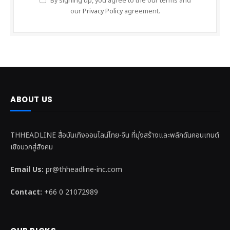
By signing up, you agree to the our terms and
our
Privacy Policy
agreement.
ABOUT US
THHEADLINE สื่อบันเทิงออนไลน์ไทย-จีน ที่มุ่งสร้างและพลักดันคอนเทนต์
เชิงบวกสู่สังคม
Email Us:
pr@thheadline-inc.com
Contact:
+66 0 21072989