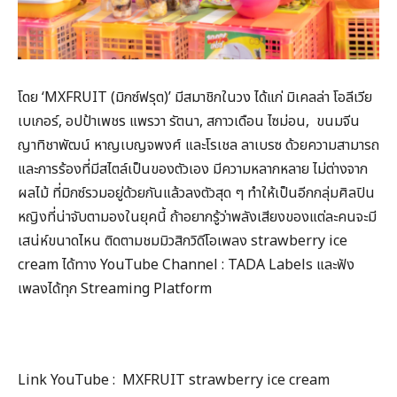
โดย ‘MXFRUIT (มิกซ์ฟรุต)’ มีสมาชิกในวง ได้แก่ มิเคลล่า โอลีเวีย
เบเกอร์, อปป้าเพชร แพรวา รัตนา, สกาวเดือน ไซม่อน, ขนมจีน
ญาทิชาพัฒน์ หาญเบญจพงศ์ และโรเชล ลาเบรซ ด้วยความสามารถ
และการร้องที่มีสไตล์เป็นของตัวเอง มีความหลากหลาย ไม่ต่างจาก
ผลไม้ ที่มิกซ์รวมอยู่ด้วยกันแล้วลงตัวสุด ๆ ทำให้เป็นอีกกลุ่มศิลปิน
หญิงที่น่าจับตามองในยุคนี้ ถ้าอยากรู้ว่าพลังเสียงของแต่ละคนจะมี
เสน่ห์ขนาดไหน ติดตามชมมิวสิกวิดีโอเพลง strawberry ice
cream ได้ทาง YouTube Channel : TADA Labels และฟัง
เพลงได้ทุก Streaming Platform
Link YouTube : MXFRUIT strawberry ice cream