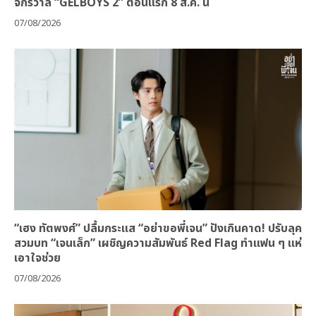
จักรวาล “GELBOYS 2” ตอนแรก 8 ส.ค. นี้
07/08/2026
“เฮง ทัตพงศ์” ปลื้มกระแส “อย่าขอพี่เจน” ปังเกินคาด! ปรับลุค
สวมบท “เจนเล็ก” เผชิญความสัมพันธ์ Red Flag ทำแฟน ๆ แห่
เอาใจช่วย
07/08/2026