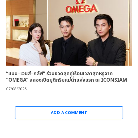
“แบม–เจมส์–กลัฟ” ร่วมอวดลุคคู่เรือนเวลาสุดหรูจาก
“OMEGA” ฉลองเปิดบูติกริมแม่น้ำแห่งแรก ณ ICONSIAM
07/08/2026
ADD A COMMENT