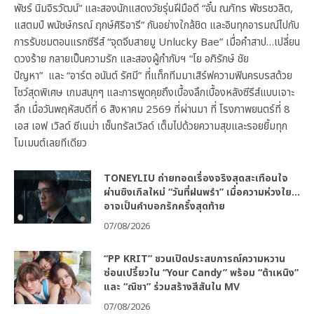
พัชร์ นิมจิรวัฒน์” และสองนักแสดงวัยรุ่นฝีมือดี “อั๋น ณภัทร พัชรชวลิต,
แสตมป์ พนัชษ์กรณ์ ฤกษ์ศิริอารี” กันอย่างใกล้ชิด และอินทุกอารมณ์ไปกับ
การรับชมตอนแรกซีรีส์ “จุดจีบสายมู Unlucky Bae” เมื่อคำสาป…เปลี่ยน
ดวงร้าย กลายเป็นความรัก และสองผู้กำกับฯ “โย อภิรักษ์ ชัย
ปัญหา” และ “อาร์ต อนันต์ รัศมี” ที่แท็กทีมมาเสิร์ฟความฟินครบรสด้วย
โชว์สุดพิเศษ เกมสนุกๆ และการพูดคุยถึงเบื้องลึกเบื้องหลังซีรีส์แบบเจาะ
ลึก เมื่อวันพฤหัสบดีที่ 6 สิงหาคม 2569 ที่ผ่านมา ที่ โรงภาพยนตร์ที่ 8
เอส เอฟ เวิลด์ ซีเนม่า เซ็นทรัลเวิลด์ เต็มไปด้วยความสุขและรอยยิ้มทุก
โมเมนต์เลยทีเดียว
TONEYLIU ถ่ายทอดเรื่องจริงสุดสะเทือนใจ
ผ่านซิงเกิลใหม่ “วันที่ฝนพรำ” เมื่อความห่วงใย…
อาจเป็นคำบอกรักครั้งสุดท้าย
07/08/2026
“PP KRIT” ชวนเปิดประสบการณ์ความหวาน
ซ่อนเปรี้ยวใน “Your Candy” พร้อม “ต้าเหนิง”
และ “ณิชา” ร่วมสร้างสีสันใน MV
07/08/2026