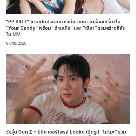
“PP KRIT” ชวนเปิดประสบการณ์ความหวานซ่อนเปรี้ยวใน
“Your Candy” พร้อม “ต้าเหนิง” และ “ณิชา” ร่วมสร้างสีสัน
ใน MV
07/08/2026
วัยรุ่น Gen Z + ปีลึก เซอร์ไพรส์ Looke เปิดรูป “โทโมะ” ร่วม