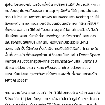
สุขไปกับครอบครัว โดยในครั้งนี้เราเปลี่ยนลิโด้ให้เป็นงานวัด พาทุก
คนย้อนยุคไปพบกับบรรยากาศสนุกๆ เปิดพื้นที่ให้ทุกคนได้มารวม
ตัวกัน ไม่ว่าจะมานั่งพักทานอาหาร เล่นกิจกรรมตามจุดต่างๆ รวมไป
ถึงก่อเจดีย์ทรายตามประเพณีนิยมเหมือนสมัยก่อน ที่นี่เราก็มีไว้ให้
ทั้งหมด นอกจาก ลิโด้ จะได้มอบความสุขให้กับคนไทยแล้ว ยังถือว่า
เป็นอีกหนึ่งแลนด์มาร์กที่สามารถดึงดูดชาวต่างชาติที่ชื่นชอบการ
เล่นสงกรานต์ของประเทศไทยให้ได้เข้ามามีส่วนร่วมในงาน
สงกรานต์ครั้งนี้อีกด้วย ทั้งยังเป็นการเปิดให้ได้เห็นถึงศักยภาพใน
พื้นที่ของ ลิโด้ ที่กำลังถูกพัฒนาให้กลายเป็นหนึ่งใน Event Space
Rental ครบวงจรที่สุดของไทย ซึ่งสามารถจัดงานและเข้าถึงกลุ่ม
เป้าหมายได้อย่างหลากหลาย เพื่อตอบโจทย์ความต้องการของ
แบรนด์สินค้าและธุรกิจต่างๆ ที่กำลังมองหาพื้นที่จัดงานอิเวนต์ได้
อย่างครบวงจร”
ภายในงาน ‘สงกรานต์ม่วนคักคัก’ ที่ ลิโด้ จะแบ่งโซนหลักๆ ออกเป็น
5 โซน ได้แก่ 1) โซนถ่ายรูป มาถึงแล้วอย่าลืมถ่ายรูป Check-in กัน