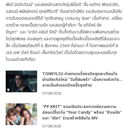
พัชร์ นิมจิรวัฒน์” และสองนักแสดงวัยรุ่นฝีมือดี “อั๋น ณภัทร พัชรชวลิต,
แสตมป์ พนัชษ์กรณ์ ฤกษ์ศิริอารี” กันอย่างใกล้ชิด และอินทุกอารมณ์ไปกับ
การรับชมตอนแรกซีรีส์ “จุดจีบสายมู Unlucky Bae” เมื่อคำสาป…เปลี่ยน
ดวงร้าย กลายเป็นความรัก และสองผู้กำกับฯ “โย อภิรักษ์ ชัย
ปัญหา” และ “อาร์ต อนันต์ รัศมี” ที่แท็กทีมมาเสิร์ฟความฟินครบรสด้วย
โชว์สุดพิเศษ เกมสนุกๆ และการพูดคุยถึงเบื้องลึกเบื้องหลังซีรีส์แบบเจาะ
ลึก เมื่อวันพฤหัสบดีที่ 6 สิงหาคม 2569 ที่ผ่านมา ที่ โรงภาพยนตร์ที่ 8
เอส เอฟ เวิลด์ ซีเนม่า เซ็นทรัลเวิลด์ เต็มไปด้วยความสุขและรอยยิ้มทุก
โมเมนต์เลยทีเดียว
TONEYLIU ถ่ายทอดเรื่องจริงสุดสะเทือนใจ
ผ่านซิงเกิลใหม่ “วันที่ฝนพรำ” เมื่อความห่วงใย…
อาจเป็นคำบอกรักครั้งสุดท้าย
07/08/2026
“PP KRIT” ชวนเปิดประสบการณ์ความหวาน
ซ่อนเปรี้ยวใน “Your Candy” พร้อม “ต้าเหนิง”
และ “ณิชา” ร่วมสร้างสีสันใน MV
07/08/2026