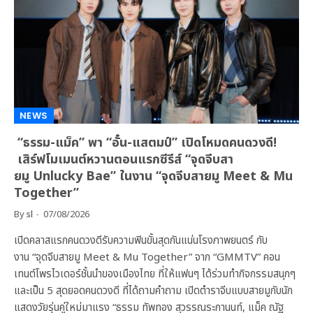
NEWS
“ธรรม-แม็ค” พา “อั๋น-แสตมป์” เปิดโหมดคนดวงดี!
เสิร์ฟโมเมนต์หวานตอนแรกซีรีส์ “จุดจีบสา
ยมู Unlucky Bae” ในงาน “จุดจีบสายมู Meet & Mu
Together”
By
sl
07/08/2026
เปิดคลาสแรกคนดวงดีรับความฟินขั้นสุดกันแน่นโรงภาพยนตร์ กับ
งาน “จุดจีบสายมู Meet & Mu Together” จาก “GMMTV” คอน
เทนต์โพรไวเดอร์ชั้นนำของเมืองไทย ที่ให้แฟนๆ ได้ร่วมทำกิจกรรมสนุกๆ
และเป็น 5 สุดยอดคนดวงดี ที่ได้ถามคำถาม เปิดตำราจีบแบบสายมูกับนัก
แสดงวัยรุ่นคู่ใหม่มาแรง “ธรรม ทัพทอง สุวรรณระกานนท์, แม็ค ณัฐ