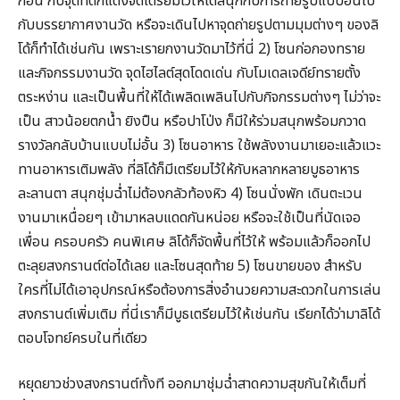
ก่อน กับจุดที่ตกแต่งจัดเตรียมไว้ให้ได้สนุกกับการถ่ายรูปแบบอินไป
กับบรรยากาศงานวัด หรือจะเดินไปหาจุดถ่ายรูปตามมุมต่างๆ ของลิ
โด้ก็ทำได้เช่นกัน เพราะเรายกงานวัดมาไว้ที่นี่ 2) โซนก่อกองทราย
และกิจกรรมงานวัด จุดไฮไลต์สุดโดดเด่น กับโมเดลเจดีย์ทรายตั้ง
ตระหง่าน และเป็นพื้นที่ให้ได้เพลิดเพลินไปกับกิจกรรมต่างๆ ไม่ว่าจะ
เป็น สาวน้อยตกน้ำ ยิงปืน หรือปาโป่ง ก็มีให้ร่วมสนุกพร้อมกวาด
รางวัลกลับบ้านแบบไม่อั้น 3) โซนอาหาร ใช้พลังงานมาเยอะแล้วแวะ
ทานอาหารเติมพลัง ที่ลิโด้ก็มีเตรียมไว้ให้กับหลากหลายบูธอาหาร
ละลานตา สนุกชุ่มฉ่ำไม่ต้องกลัวท้องหิว 4) โซนนั่งพัก เดินตะเวน
งานมาเหนื่อยๆ เข้ามาหลบแดดกันหน่อย หรือจะใช้เป็นที่นัดเจอ
เพื่อน ครอบครัว คนพิเศษ ลิโด้ก็จัดพื้นที่ไว้ให้ พร้อมแล้วก็ออกไป
ตะลุยสงกรานต์ต่อได้เลย และโซนสุดท้าย 5) โซนขายของ สำหรับ
ใครที่ไม่ได้เอาอุปกรณ์หรือต้องการสิ่งอำนวยความสะดวกในการเล่น
สงกรานต์เพิ่มเติม ที่นี่เราก็มีบูธเตรียมไว้ให้เช่นกัน เรียกได้ว่ามาลิโด้
ตอบโจทย์ครบในที่เดียว
หยุดยาวช่วงสงกรานต์ทั้งที ออกมาชุ่มฉ่ำสาดความสุขกันให้เต็มที่