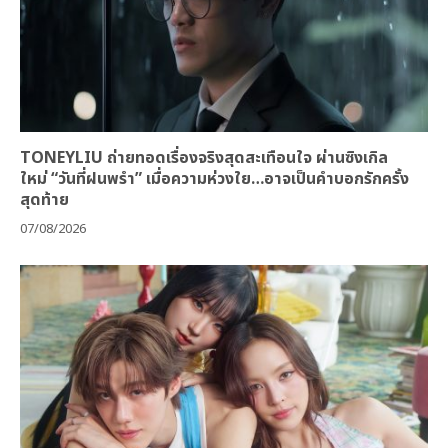
TONEYLIU ถ่ายทอดเรื่องจริงสุดสะเทือนใจ ผ่านซิงเกิล
ใหม่ “วันที่ฝนพรำ” เมื่อความห่วงใย…อาจเป็นคำบอกรักครั้ง
สุดท้าย
07/08/2026