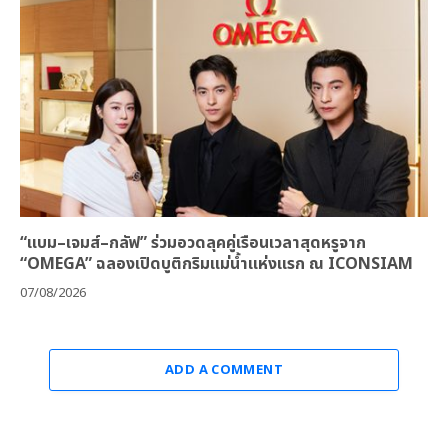
“แบม–เจมส์–กลัฟ” ร่วมอวดลุคคู่เรือนเวลาสุดหรูจาก
“OMEGA” ฉลองเปิดบูติกริมแม่น้ำแห่งแรก ณ ICONSIAM
07/08/2026
ADD A COMMENT