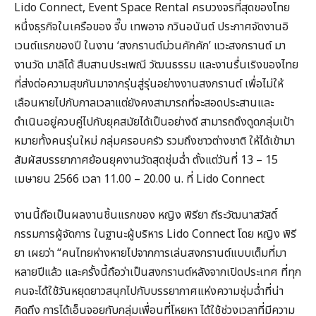
Lido Connect, Event Space Rental ครบวงจรที่สุดของไทย
หนึ่งธุรกิจในเครือของ จี๊บ เทพอาจ กวินอนันต์ ประกาศจัดงานอิ
เวนต์แรกของปี ในงาน ‘สงกรานต์ม่วนคักคัก’ แวะสงกรานต์ มา
งานวัด มาลิโด้ สืบสานประเพณี วัฒนธรรม และงานรื่นเริงของไทย
ที่ส่งต่อความสุขกันมาจากรุ่นสู่รุ่นอย่างงานสงกรานต์ เพื่อไม่ให้
เลือนหายไปกับกาลเวลาแต่ยังคงสามารถที่จะสอดประสานและ
ดำเนินอยู่ควบคู่ไปกับยุคสมัยได้เป็นอย่างดี สามารถดึงดูดกลุ่มเป้า
หมายทั้งคนรุ่นใหม่ กลุ่มครอบครัว รวมถึงชาวต่างชาติ ให้ได้เข้ามา
สัมผัสบรรยากาศย้อนยุคงานวัดสุดชุ่มฉ่ำ ตั้งแต่วันที่ 13 – 15
เมษายน 2566 เวลา 11.00 – 20.00 น. ที่ Lido Connect
งานนี้ถือเป็นผลงานชิ้นแรกของ หญิง พิรียา ถีระวัฒนาสวัสดิ์
กรรมการผู้จัดการ ในฐานะผู้บริหาร Lido Connect โดย หญิง พิรี
ยา เผยว่า “คนไทยห่างหายไปจากการเล่นสงกรานต์แบบเต็มที่มา
หลายปีแล้ว และครั้งนี้ถือว่าเป็นสงกรานต์หลังจากเปิดประเทศ ที่ทุก
คนจะได้ใช้วันหยุดยาวสนุกไปกับบรรยากาศแห่งความชุ่มฉ่ำที่น่า
คิดถึง การได้เอ็นจอยกับกลุ่มเพื่อนที่โหยหา ได้ใช้ช่วงเวลาที่มีความ