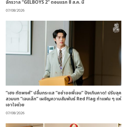
จักรวาล “GELBOYS 2” ตอนแรก 8 ส.ค. นี้
07/08/2026
“เฮง ทัตพงศ์” ปลื้มกระแส “อย่าขอพี่เจน” ปังเกินคาด! ปรับลุค
สวมบท “เจนเล็ก” เผชิญความสัมพันธ์ Red Flag ทำแฟน ๆ แห่
เอาใจช่วย
07/08/2026