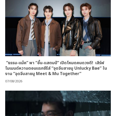
“ธรรม-แม็ค” พา “อั๋น-แสตมป์” เปิดโหมดคนดวงดี! เสิร์ฟ
โมเมนต์หวานตอนแรกซีรีส์ “จุดจีบสายมู Unlucky Bae” ใน
งาน “จุดจีบสายมู Meet & Mu Together”
07/08/2026