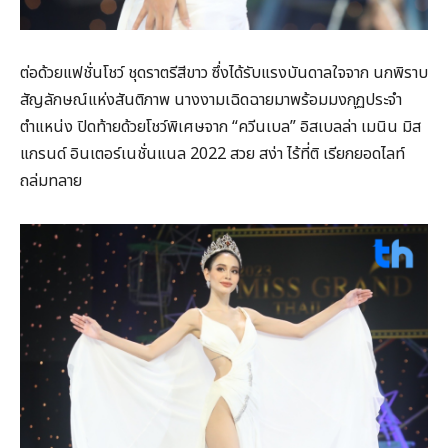
ต่อด้วยแฟชั่นโชว์ ชุดราตรีสีขาว ซึ่งได้รับแรงบันดาลใจจาก นกพิราบ
สัญลักษณ์แห่งสันติภาพ นางงามเฉิดฉายมาพร้อมมงกุฏประจำ
ตำแหน่ง ปิดท้ายด้วยโชว์พิเศษจาก “ควีนเบล” อิสเบลล่า เมนิน มิส
แกรนด์ อินเตอร์เนชั่นแนล 2022 สวย สง่า ไร้ที่ติ เรียกยอดไลท์
ถล่มทลาย