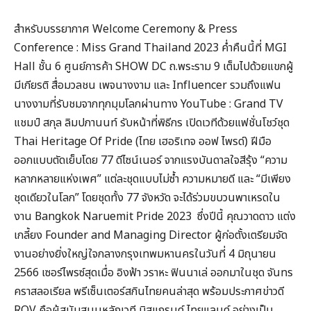
สำหรับบรรยากาศ Welcome Ceremony & Press
Conference : Miss Grand Thailand 2023 ค่ำคืนนี้ที่ MGI
Hall ชั้น 6 ศูนย์การค้า SHOW DC ถ.พระราม 9 เต็มไปด้วยแขกผู้
มีเกียรติ สื่อมวลชน เพจนางงาม และ Influencer รวมถึงแฟน
นางงามที่รับชมจากทุกมุมโลกผ่านทาง YouTube : Grand TV
แชมป์ สกุล ลิมปภานนท์ รับหน้าที่พิธีกร เปิดเวทีด้วยแฟชั่นโชว์ชุด
Thai Heritage Of Pride (ไทย เฮอริเทจ ออฟ ไพรด์) ฝีมือ
ออกแบบตัดเย็บโดย 77 ดีไซน์เนอร์ จากแรงบันดาลใจสีรุ้ง “ความ
หลากหลายแห่งเพศ” แต่ละชุดแบบไม่ซ้ำ ความหมายดี และ “มีเพียง
ชุดเดียวในโลก” โดยชุดทั้ง 77 จังหวัด จะได้ร่วมขบวนพาเหรดใน
งาน Bangkok Naruemit Pride 2023 ซึ่งปีนี้ คุณวาดดาว แต่ง
เกลี้ยง Founder and Managing Director ผู้ก่อตั้งเตรียมจัด
งานอย่างยิ่งใหญ่ใจกลางกรุงเทพมหานครในวันที่ 4 มิถุนายน
2566 เซอร์ไพรซ์สุดเมื่อ อิงฟ้า วราหะ ฟินนาเล่ ออกมาในชุด จันทร
คราสลอเรียล พรีเซ็นเตอร์สกินไทยคนล่าสุด พร้อมประกาศข่าวดี
ROV คือผู้สนับสนุนหลักเวที มิสแกรนด์ ไทยแลนด์ อย่างเป็น