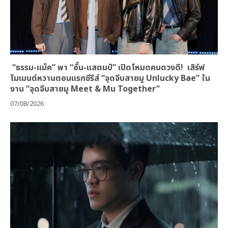
“ธรรม-แม็ค” พา “อั๋น-แสตมป์” เปิดโหมดคนดวงดี! เสิร์ฟ
โมเมนต์หวานตอนแรกซีรีส์ “จุดจีบสายมู Unlucky Bae” ใน
งาน “จุดจีบสายมู Meet & Mu Together”
07/08/2026