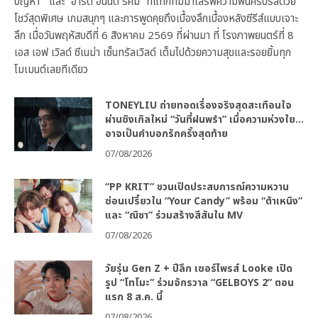
ปัญหา” และ “อาร์ต อนันต์ รัศมี” ที่แท็กทีมมาเสิร์ฟความฟินครบรสด้วย
โชว์สุดพิเศษ เกมสนุกๆ และการพูดคุยถึงเบื้องลึกเบื้องหลังซีรีส์แบบเจาะ
ลึก เมื่อวันพฤหัสบดีที่ 6 สิงหาคม 2569 ที่ผ่านมา ที่ โรงภาพยนตร์ที่ 8
เอส เอฟ เวิลด์ ซีเนม่า เซ็นทรัลเวิลด์ เต็มไปด้วยความสุขและรอยยิ้มทุก
โมเมนต์เลยทีเดียว
TONEYLIU ถ่ายทอดเรื่องจริงสุดสะเทือนใจ
ผ่านซิงเกิลใหม่ “วันที่ฝนพรำ” เมื่อความห่วงใย…
อาจเป็นคำบอกรักครั้งสุดท้าย
07/08/2026
“PP KRIT” ชวนเปิดประสบการณ์ความหวาน
ซ่อนเปรี้ยวใน “Your Candy” พร้อม “ต้าเหนิง”
และ “ณิชา” ร่วมสร้างสีสันใน MV
07/08/2026
วัยรุ่น Gen Z + ปีลึก เซอร์ไพรส์ Looke เปิด
รูป “โทโมะ” ร่วมจักรวาล “GELBOYS 2” ตอน
แรก 8 ส.ค. นี้
07/08/2026