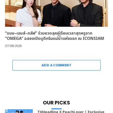
“แบม–เจมส์–กลัฟ” ร่วมอวดลุคคู่เรือนเวลาสุดหรูจาก
“OMEGA” ฉลองเปิดบูติกริมแม่น้ำแห่งแรก ณ ICONSIAM
07/08/2026
ADD A COMMENT
OUR PICKS
THHeadline X PeachLover | Exclusive