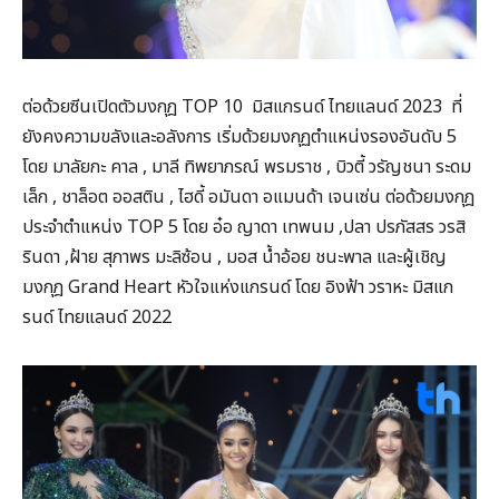
ต่อด้วยซีนเปิดตัวมงกุฎ TOP 10 มิสแกรนด์ ไทยแลนด์ 2023 ที่
ยังคงความขลังและอลังการ เริ่มด้วยมงกุฏตำแหน่งรองอันดับ 5
โดย มาลัยกะ คาล , มาลี ทิพยาภรณ์ พรมราช , บิวตี้ วรัญชนา ระดม
เล็ก , ชาล็อต ออสติน , ไฮดี้ อมันดา อแมนด้า เจนเซ่น ต่อด้วยมงกุฎ
ประจำตำแหน่ง TOP 5 โดย อ๋อ ญาดา เทพนม ,ปลา ปรภัสสร วรสิ
รินดา ,ฝ้าย สุภาพร มะลิซ้อน , มอส น้ำอ้อย ชนะพาล และผู้เชิญ
มงกุฎ Grand Heart หัวใจแห่งแกรนด์ โดย อิงฟ้า วราหะ มิสแก
รนด์ ไทยแลนด์ 2022