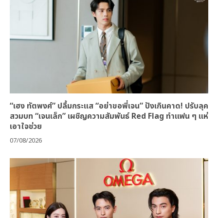
“เฮง ทัตพงศ์” ปลื้มกระแส “อย่าขอพี่เจน” ปังเกินคาด! ปรับลุค
สวมบท “เจนเล็ก” เผชิญความสัมพันธ์ Red Flag ทำแฟน ๆ แห่
เอาใจช่วย
07/08/2026