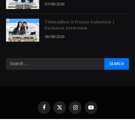
07/08/2026
THHeadline X Frozen Valentine |
Exclusive Interview
06/08/2026
Facebook
X
Instagram
YouTube
(Twitter)
© 2026 THHeadline Designed by
THHeadline
中泰头条