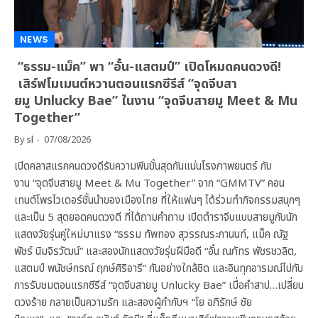
NEWS
“ธรรม-แม็ค” พา “อั๋น-แสตมป์” เปิดโหมดคนดวงดี!
เสิร์ฟโมเมนต์หวานตอนแรกซีรีส์ “จุดจีบสา
ยมู Unlucky Bae” ในงาน “จุดจีบสายมู Meet & Mu
Together”
By
sl
07/08/2026
เปิดคลาสแรกคนดวงดีรับความฟินขั้นสุดกันแน่นโรงภาพยนตร์ กับ
งาน “จุดจีบสายมู Meet & Mu Together” จาก “GMMTV” คอน
เทนต์โพรไวเดอร์ชั้นนำของเมืองไทย ที่ให้แฟนๆ ได้ร่วมทำกิจกรรมสนุกๆ
และเป็น 5 สุดยอดคนดวงดี ที่ได้ถามคำถาม เปิดตำราจีบแบบสายมูกับนัก
แสดงวัยรุ่นคู่ใหม่มาแรง “ธรรม ทัพทอง สุวรรณระกานนท์, แม็ค ณัฐ
พัชร์ นิมจิรวัฒน์” และสองนักแสดงวัยรุ่นฝีมือดี “อั๋น ณภัทร พัชรชวลิต,
แสตมป์ พนัชษ์กรณ์ ฤกษ์ศิริอารี” กันอย่างใกล้ชิด และอินทุกอารมณ์ไปกับ
การรับชมตอนแรกซีรีส์ “จุดจีบสายมู Unlucky Bae” เมื่อคำสาป…เปลี่ยน
ดวงร้าย กลายเป็นความรัก และสองผู้กำกับฯ “โย อภิรักษ์ ชัย