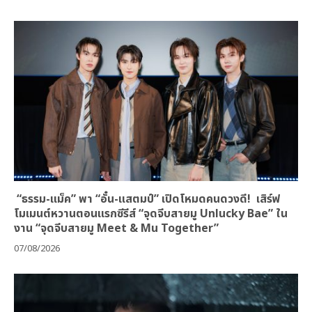
“ธรรม-แม็ค” พา “อั๋น-แสตมป์” เปิดโหมดคนดวงดี! เสิร์ฟ
โมเมนต์หวานตอนแรกซีรีส์ “จุดจีบสายมู Unlucky Bae” ใน
งาน “จุดจีบสายมู Meet & Mu Together”
07/08/2026