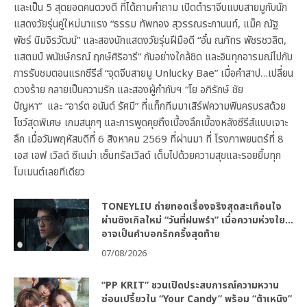
และเป็น 5 สุดยอดคนดวงดี ที่ได้ถามคำถาม เปิดตำราจีบแบบสายมูกับนัก
แสดงวัยรุ่นคู่ใหม่มาแรง “ธรรม ทัพทอง สุวรรณระกานนท์, แม็ค ณัฐ
พัชร์ นิมจิรวัฒน์” และสองนักแสดงวัยรุ่นฝีมือดี “อั๋น ณภัทร พัชรชวลิต,
แสตมป์ พนัชษ์กรณ์ ฤกษ์ศิริอารี” กันอย่างใกล้ชิด และอินทุกอารมณ์ไปกับ
การรับชมตอนแรกซีรีส์ “จุดจีบสายมู Unlucky Bae” เมื่อคำสาป…เปลี่ยน
ดวงร้าย กลายเป็นความรัก และสองผู้กำกับฯ “โย อภิรักษ์ ชัย
ปัญหา” และ “อาร์ต อนันต์ รัศมี” ที่แท็กทีมมาเสิร์ฟความฟินครบรสด้วย
โชว์สุดพิเศษ เกมสนุกๆ และการพูดคุยถึงเบื้องลึกเบื้องหลังซีรีส์แบบเจาะ
ลึก เมื่อวันพฤหัสบดีที่ 6 สิงหาคม 2569 ที่ผ่านมา ที่ โรงภาพยนตร์ที่ 8
เอส เอฟ เวิลด์ ซีเนม่า เซ็นทรัลเวิลด์ เต็มไปด้วยความสุขและรอยยิ้มทุก
โมเมนต์เลยทีเดียว
TONEYLIU ถ่ายทอดเรื่องจริงสุดสะเทือนใจ
ผ่านซิงเกิลใหม่ “วันที่ฝนพรำ” เมื่อความห่วงใย…
อาจเป็นคำบอกรักครั้งสุดท้าย
07/08/2026
“PP KRIT” ชวนเปิดประสบการณ์ความหวาน
ซ่อนเปรี้ยวใน “Your Candy” พร้อม “ต้าเหนิง”