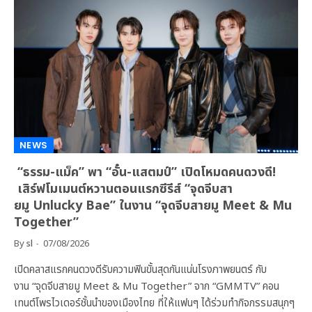
NEWS
“ธรรม-แม็ค” พา “อั๋น-แสตมป์” เปิดโหมดคนดวงดี!
เสิร์ฟโมเมนต์หวานตอนแรกซีรีส์ “จุดจีบสา
ยมู Unlucky Bae” ในงาน “จุดจีบสายมู Meet & Mu
Together”
By
sl
07/08/2026
เปิดคลาสแรกคนดวงดีรับความฟินขั้นสุดกันแน่นโรงภาพยนตร์ กับ
งาน “จุดจีบสายมู Meet & Mu Together” จาก “GMMTV” คอน
เทนต์โพรไวเดอร์ชั้นนำของเมืองไทย ที่ให้แฟนๆ ได้ร่วมทำกิจกรรมสนุกๆ