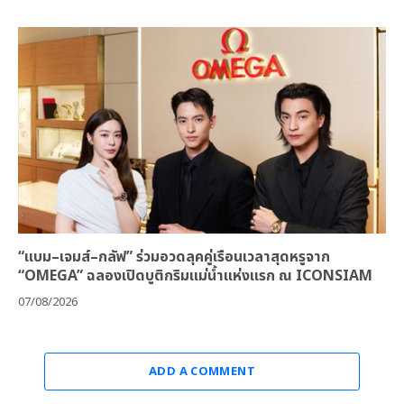
“แบม–เจมส์–กลัฟ” ร่วมอวดลุคคู่เรือนเวลาสุดหรูจาก
“OMEGA” ฉลองเปิดบูติกริมแม่น้ำแห่งแรก ณ ICONSIAM
07/08/2026
ADD A COMMENT