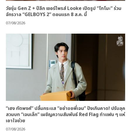
วัยรุ่น Gen Z + ปีลึก เซอร์ไพรส์ Looke เปิดรูป “โทโมะ” ร่วม
จักรวาล “GELBOYS 2” ตอนแรก 8 ส.ค. นี้
07/08/2026
“เฮง ทัตพงศ์” ปลื้มกระแส “อย่าขอพี่เจน” ปังเกินคาด! ปรับลุค
สวมบท “เจนเล็ก” เผชิญความสัมพันธ์ Red Flag ทำแฟน ๆ แห่
เอาใจช่วย
07/08/2026