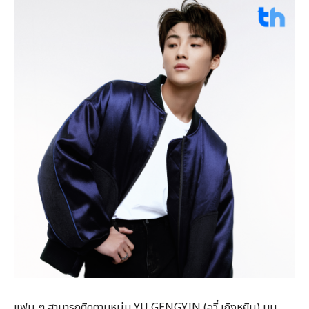
แฟน ๆ สามารถติดตามหนุ่ม YU GENGYIN (อวี๋ เกิงหยิน) บน