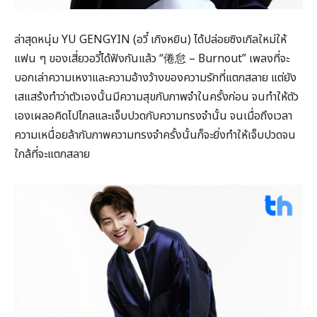
ล่าสุดหนุ่ม YU GENGYIN (อวี๋ เกิงหยิน) ได้ปล่อยซิงเกิลใหม่ให้
แฟน ๆ ของเสี่ยวอวี๋ได้ฟังกันแล้ว “倦怠 – Burnout” เพลงที่จะ
บอกเล่าความเหงาและความอ้างว้างของความรักที่แตกสลาย แต่ยัง
เสแสร้งทำว่าตัวเองนั้นมีความสุขกับภาพจำในครั้งก่อน จนทำให้ตัว
เองเผลอคิดไปไกลและเจ็บปวดกับความทรงจำนั้น จนเมื่อถึงเวลา
ความเหนื่อยล้ากับภาพความทรงจำครั้งนั้นก็จะยิ่งทำให้เจ็บปวดจน
ใกล้ที่จะแตกสลาย