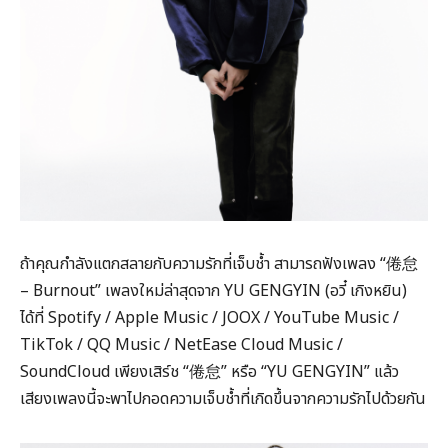
ถ้าคุณกำลังแตกสลายกับความรักที่เจ็บช้ำ สามารถฟังเพลง “倦怠
– Burnout” เพลงใหม่ล่าสุดจาก YU GENGYIN (อวี๋ เกิงหยิน)
ได้ที่ Spotify / Apple Music / JOOX / YouTube Music /
TikTok / QQ Music / NetEase Cloud Music /
SoundCloud เพียงเสิร์ช “倦怠” หรือ “YU GENGYIN” แล้ว
เสียงเพลงนี้จะพาไปกอดความเจ็บช้ำที่เกิดขึ้นจากความรักไปด้วยกัน