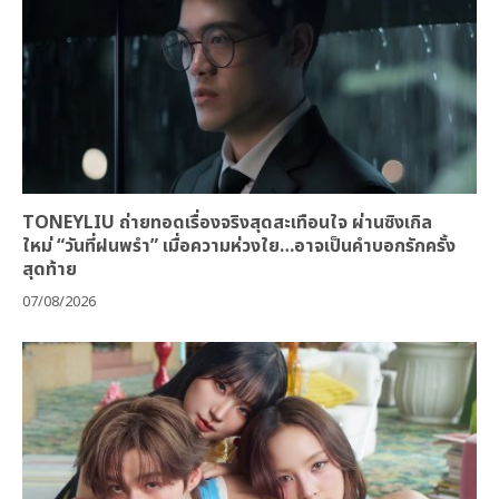
TONEYLIU ถ่ายทอดเรื่องจริงสุดสะเทือนใจ ผ่านซิงเกิล
ใหม่ “วันที่ฝนพรำ” เมื่อความห่วงใย…อาจเป็นคำบอกรักครั้ง
สุดท้าย
07/08/2026