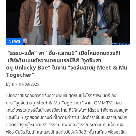
NEWS
“ธรรม-แม็ค” พา “อั๋น-แสตมป์” เปิดโหมดคนดวงดี!
เสิร์ฟโมเมนต์หวานตอนแรกซีรีส์ “จุดจีบสา
ยมู Unlucky Bae” ในงาน “จุดจีบสายมู Meet & Mu
Together”
By
sl
07/08/2026
เปิดคลาสแรกคนดวงดีรับความฟินขั้นสุดกันแน่นโรงภาพยนตร์ กับ
งาน “จุดจีบสายมู Meet & Mu Together” จาก “GMMTV” คอน
เทนต์โพรไวเดอร์ชั้นนำของเมืองไทย ที่ให้แฟนๆ ได้ร่วมทำกิจกรรมสนุกๆ
และเป็น 5 สุดยอดคนดวงดี ที่ได้ถามคำถาม เปิดตำราจีบแบบสายมูกับนัก
แสดงวัยรุ่นคู่ใหม่มาแรง “ธรรม ทัพทอง สุวรรณระกานนท์, แม็ค ณัฐ
พัชร์ นิมจิรวัฒน์” และสองนักแสดงวัยรุ่นฝีมือดี “อั๋น ณภัทร พัชรชวลิต,