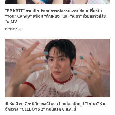
“PP KRIT” ชวนเปิดประสบการณ์ความหวานซ่อนเปรี้ยวใน
“Your Candy” พร้อม “ต้าเหนิง” และ “ณิชา” ร่วมสร้างสีสัน
ใน MV
07/08/2026
วัยรุ่น Gen Z + ปีลึก เซอร์ไพรส์ Looke เปิดรูป “โทโมะ” ร่วม
จักรวาล “GELBOYS 2” ตอนแรก 8 ส.ค. นี้