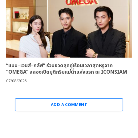
“แบม–เจมส์–กลัฟ” ร่วมอวดลุคคู่เรือนเวลาสุดหรูจาก
“OMEGA” ฉลองเปิดบูติกริมแม่น้ำแห่งแรก ณ ICONSIAM
07/08/2026
ADD A COMMENT