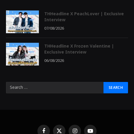
THHeadline X PeachLover | Exclusive
Interview
07/08/2026
THHeadline X Frozen Valentine |
Exclusive Interview
06/08/2026
Facebook
X
Instagram
YouTube