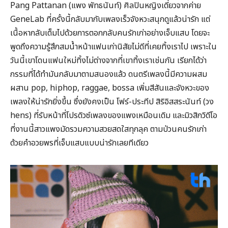
Pang Pattanan (แพง พัทธนันท์) ศิลปินหญิงเดี่ยวจากค่าย
GeneLab ที่ครั้งนี้กลับมากับเพลงเร็วจังหวะสนุกดูแล้วน่ารัก แต่
เนื้อหากลับเต็มไปด้วยการตอกกลับคนรักเก่าอย่างเจ็บแสบ โดยจะ
พูดถึงความรู้สึกสมน้ำหน้าแฟนเก่านิสัยไม่ดีที่เคยทิ้งเราไป เพราะใน
วันนี้เขาโดนแฟนใหม่ทิ้งไม่ต่างจากที่เขาทิ้งเราเช่นกัน เรียกได้ว่า
กรรมที่ได้ทำมันกลับมาตามสนองแล้ว ดนตรีเพลงนี้มีความผสม
ผสาน pop, hiphop, raggae, bossa เพิ่มสีสันและจังหวะของ
เพลงให้น่ารักยิ่งขึ้น ซึ่งยังคงเป็น โฟร์-ประทีป สิริอิสสระนันท์ (วง
hens) ที่รับหน้าที่โปรดิวซ์เพลงของแพงเหมือนเดิม และมิวสิกวิดีโอ
ที่งานนี้สาวแพงมัดรวมความสวยสดใสทุกลุค ตามป่วนคนรักเก่า
ด้วยคำอวยพรที่เจ็บแสบแบบน่ารักเลยทีเดียว