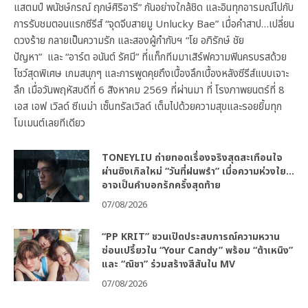
แสตมป์ พนัชษ์กรณ์ ฤกษ์ศิริอารี” กันอย่างใกล้ชิด และอินทุกอารมณ์ไปกับ
การรับชมตอนแรกซีรีส์ “จุดจีบสายมู Unlucky Bae” เมื่อคำสาป…เปลี่ยน
ดวงร้าย กลายเป็นความรัก และสองผู้กำกับฯ “โย อภิรักษ์ ชัย
ปัญหา” และ “อาร์ต อนันต์ รัศมี” ที่แท็กทีมมาเสิร์ฟความฟินครบรสด้วย
โชว์สุดพิเศษ เกมสนุกๆ และการพูดคุยถึงเบื้องลึกเบื้องหลังซีรีส์แบบเจาะ
ลึก เมื่อวันพฤหัสบดีที่ 6 สิงหาคม 2569 ที่ผ่านมา ที่ โรงภาพยนตร์ที่ 8
เอส เอฟ เวิลด์ ซีเนม่า เซ็นทรัลเวิลด์ เต็มไปด้วยความสุขและรอยยิ้มทุก
โมเมนต์เลยทีเดียว
TONEYLIU ถ่ายทอดเรื่องจริงสุดสะเทือนใจ
ผ่านซิงเกิลใหม่ “วันที่ฝนพรำ” เมื่อความห่วงใย…
อาจเป็นคำบอกรักครั้งสุดท้าย
07/08/2026
“PP KRIT” ชวนเปิดประสบการณ์ความหวาน
ซ่อนเปรี้ยวใน “Your Candy” พร้อม “ต้าเหนิง”
และ “ณิชา” ร่วมสร้างสีสันใน MV
07/08/2026