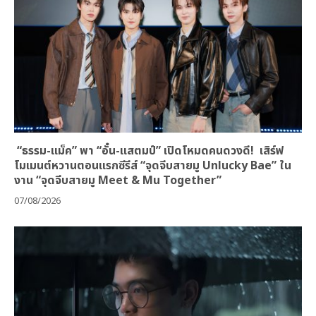
“ธรรม-แม็ค” พา “อั๋น-แสตมป์” เปิดโหมดคนดวงดี! เสิร์ฟ
โมเมนต์หวานตอนแรกซีรีส์ “จุดจีบสายมู Unlucky Bae” ใน
งาน “จุดจีบสายมู Meet & Mu Together”
07/08/2026