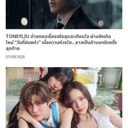
TONEYLIU ถ่ายทอดเรื่องจริงสุดสะเทือนใจ ผ่านซิงเกิล
ใหม่ “วันที่ฝนพรำ” เมื่อความห่วงใย…อาจเป็นคำบอกรักครั้ง
สุดท้าย
07/08/2026