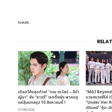
SHARE.
RELA
เดือดโค้งสุดท้าย! “ภณ ณวัสน์ – จีน่า
“MGI Beyond”
ญีนา” ส่ง “ธาตรี” เรตติ้งพุ่ง พาคนดู
บวงสรวงซีรีส์ 
แห่ลุ้นบทสรุป 10 สิงหาคมนี้ !
“Under Her Ru
เปิดเคมี “อุ้ม–ม
07/08/2026