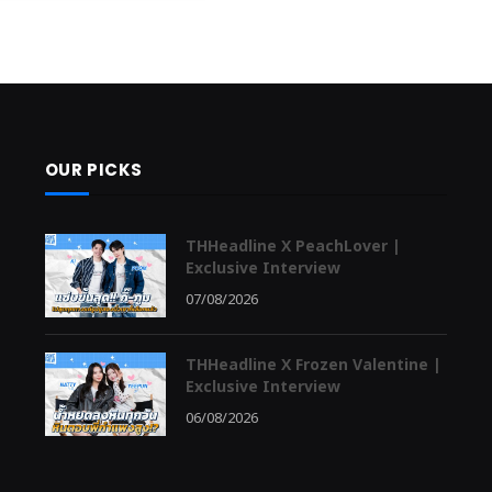
OUR PICKS
THHeadline X PeachLover |
Exclusive Interview
07/08/2026
THHeadline X Frozen Valentine |
Exclusive Interview
06/08/2026