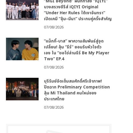
“MGI Beyond” ผนึกกำลัง “iQIYI”
บวงสรวงซีรีส์ iQIYI Original
“Under Her Rules ใต้เงาจันทรา”
เปิดเคมี “อุ้ม–มีนา” ประกบคู่ครั้งสำคัญ
07/08/2026
“แม็กกี้-บาส” พาความสัมพันธ์สู่จุด
เปลี่ยน! ลุ้น “ธีร์” ยอมรับหัวใจตัว
เอง ใน “ซอโซ่ล่ามธีร์ Be My Player
Two” EP.4
07/08/2026
บุรีรัมย์จัดเต็มสมศักดิ์ศรีเจ้าภาพ!
ปิดฉาก Preliminary Competition
ลุ้น Mi Thailand คนใหม่ของ
ประเทศไทย
07/08/2026