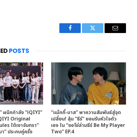
Facebook
Twitter
Email
TED
POSTS
 ผนึกกำลัง “iQIYI”
“แม็กกี้-บาส” พาความสัมพันธ์สู่จุด
iQIYI Original
เปลี่ยน! ลุ้น “ธีร์” ยอมรับหัวใจตัว
les ใต้เงาจันทรา”
เอง ใน “ซอโซ่ล่ามธีร์ Be My Player
ีนา” ประกบคู่ครั้ง
Two” EP.4