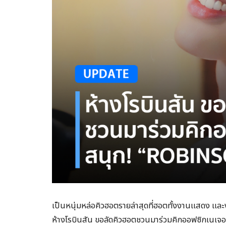
เป็นหนุ่มหล่อคิวฮอตรายล่าสุดที่ฮอตทั้งงานแสดง และงาน
ห้างโรบินสัน ขอลัดคิวฮอตชวนมาร่วมคิกออฟซิกเนเ