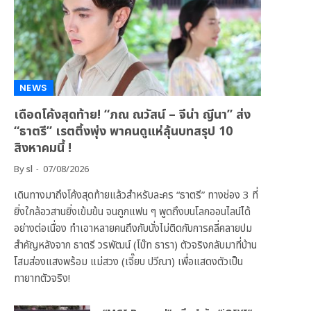
NEWS
เดือดโค้งสุดท้าย! “ภณ ณวัสน์ – จีน่า ญีนา” ส่ง
“ธาตรี” เรตติ้งพุ่ง พาคนดูแห่ลุ้นบทสรุป 10
สิงหาคมนี้ !
By
sl
07/08/2026
เดินทางมาถึงโค้งสุดท้ายแล้วสำหรับละคร “ธาตรี” ทางช่อง 3 ที่
ยิ่งใกล้อวสานยิ่งเข้มข้น จนถูกแฟน ๆ พูดถึงบนโลกออนไลน์ได้
อย่างต่อเนื่อง ทำเอาหลายคนถึงกับนั่งไม่ติดกับการคลี่คลายปม
สำคัญหลังจาก ธาตรี วรพัฒน์ (โบ๊ท ธารา) ตัวจริงกลับมาที่บ้าน
โสมส่องแสงพร้อม แม่สวง (เจี๊ยบ ปวีณา) เพื่อแสดงตัวเป็น
ทายาทตัวจริง!