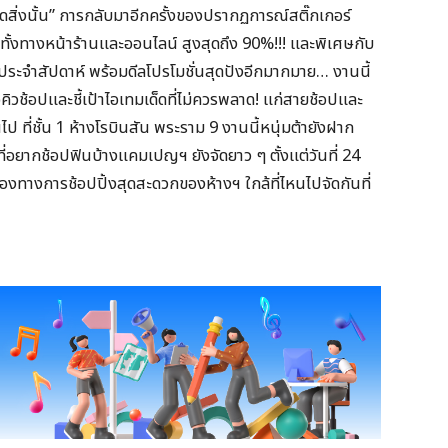
สิ่งนั้น” การกลับมาอีกครั้งของปรากฏการณ์สติ๊กเกอร์
 ทั้งทางหน้าร้านและออนไลน์ สูงสุดถึง 90%!!! และพิเศษกับ
ระจำสัปดาห์ พร้อมดีลโปรโมชั่นสุดปังอีกมากมาย… งานนี้
คิวช้อปและชี้เป้าไอเทมเด็ดที่ไม่ควรพลาด! แก่สายช้อปและ
นไป ที่ชั้น 1 ห้างโรบินสัน พระราม 9 งานนี้หนุ่มต้ายังฝาก
ที่อยากช้อปฟินบ้างแคมเปญฯ ยังจัดยาว ๆ ตั้งแต่วันที่ 24
ช่องทางการช้อปปิ้งสุดสะดวกของห้างฯ ใกล้ที่ไหนไปจัดกันที่