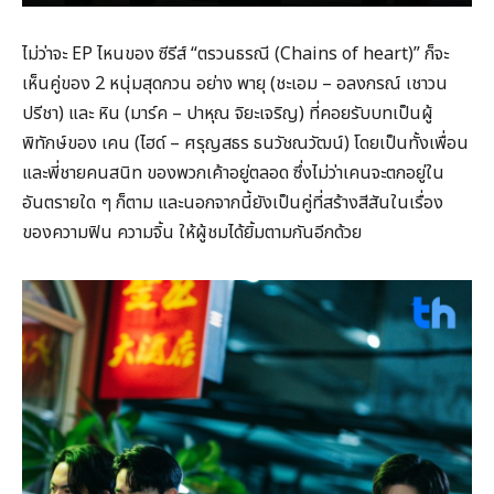
ไม่ว่าจะ EP ไหนของ ซีรีส์ “ตรวนธรณี (Chains of heart)” ก็จะ
เห็นคู่ของ 2 หนุ่มสุดกวน อย่าง พายุ (ชะเอม – อลงกรณ์ เชาวน
ปรีชา) และ หิน (มาร์ค – ปาหุณ จิยะเจริญ) ที่คอยรับบทเป็นผู้
พิทักษ์ของ เคน (ไฮด์ – ศรุญสธร ธนวัชณวัฒน์) โดยเป็นทั้งเพื่อน
และพี่ชายคนสนิท ของพวกเค้าอยู่ตลอด ซึ่งไม่ว่าเคนจะตกอยู่ใน
อันตรายใด ๆ ก็ตาม และนอกจากนี้ยังเป็นคู่ที่สร้างสีสันในเรื่อง
ของความฟิน ความจิ้น ให้ผู้ชมได้ยิ้มตามกันอีกด้วย