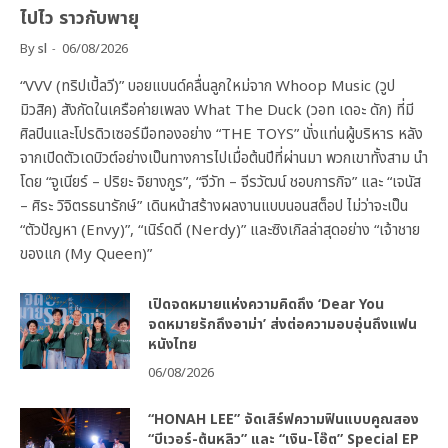
ไปไว ราวกับพายุ
By
sl
06/08/2026
“VVV (ทริปเปิ้ลวี)” บอยแบนด์คลื่นลูกใหม่จาก Whoop Music (วูป
มิวสิค) สังกัดในเครือค่ายเพลง What The Duck (วอท เดอะ ดัก) ที่มี
ศิลปินและโปรดิวเซอร์มือทองอย่าง “THE TOYS” นั่งแท่นผู้บริหาร หลัง
จากเปิดตัวเดบิวต์อย่างเป็นทางการไปเมื่อต้นปีที่ผ่านมา พวกเขาทั้งสาม นำ
โดย “จูเนียร์ – ปริยะ จิยางกูร”, “จีวัท – จีรวัฒน์ ชอบการกิจ” และ “เจนัส
– ศิระ วิจิตรธนารักษ์” เดินหน้าสร้างผลงานแบบนอนสต็อป ไม่ว่าจะเป็น
“ตัวปัญหา (Envy)”, “เนิร์ดดี (Nerdy)” และซิงเกิลล่าสุดอย่าง “เจ้าชาย
ของแก (My Queen)”
เปิดจดหมายแห่งความคิดถึง ‘Dear You
จดหมายรักถึงอาม่า’ ส่งต่อความอบอุ่นถึงแฟน
หนังไทย
06/08/2026
“HONAH LEE” จัดเสิร์ฟความฟินแบบคูณสอง
“บีเวอร์-ต้นหลิว” และ “เงิน-โอ๊ต” Special EP