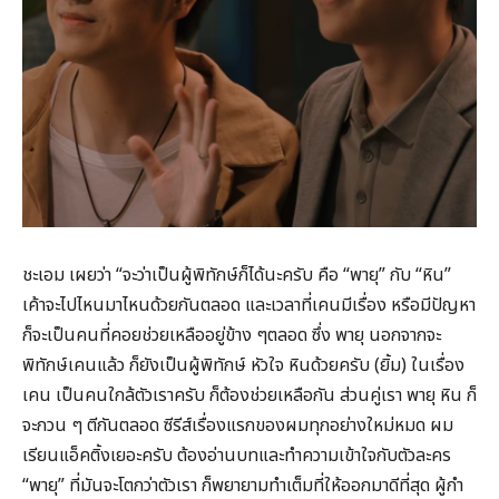
ชะเอม เผยว่า “จะว่าเป็นผู้พิทักษ์ก็ได้นะครับ คือ “พายุ” กับ “หิน”
เค้าจะไปไหนมาไหนด้วยกันตลอด และเวลาที่เคนมีเรื่อง หรือมีปัญหา
ก็จะเป็นคนที่คอยช่วยเหลืออยู่ข้าง ๆตลอด ซึ่ง พายุ นอกจากจะ
พิทักษ์เคนแล้ว ก็ยังเป็นผู้พิทักษ์ หัวใจ หินด้วยครับ (ยิ้ม) ในเรื่อง
เคน เป็นคนใกล้ตัวเราครับ ก็ต้องช่วยเหลือกัน ส่วนคู่เรา พายุ หิน ก็
จะกวน ๆ ตีกันตลอด ซีรีส์เรื่องแรกของผมทุกอย่างใหม่หมด ผม
เรียนแอ็คติ้งเยอะครับ ต้องอ่านบทและทำความเข้าใจกับตัวละคร
“พายุ” ที่มันจะโตกว่าตัวเรา ก็พยายามทำเต็มที่ให้ออกมาดีที่สุด ผู้กำ