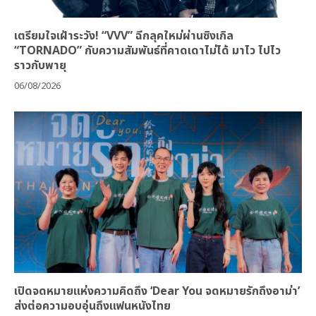
เตรียมใจเฝ้าระวัง! “VVV” ฉีกลุคใหม่ผ่านซิงเกิล
“TORNADO” กับความสัมพันธ์ที่คาดเดาไม่ได้ มาไว ไปไว
ราวกับพายุ
06/08/2026
เปิดจดหมายแห่งความคิดถึง ‘Dear You จดหมายรักถึงอาม่า’
ส่งต่อความอบอุ่นถึงแฟนหนังไทย