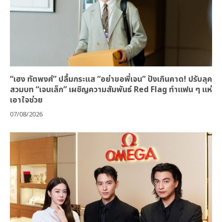
“เฮง ทัตพงศ์” ปลื้มกระแส “อย่าขอพี่เจน” ปังเกินคาด! ปรับลุค
สวมบท “เจนเล็ก” เผชิญความสัมพันธ์ Red Flag ทำแฟน ๆ แห่
เอาใจช่วย
07/08/2026