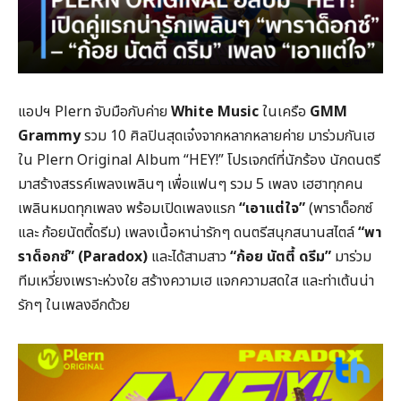
แอปฯ Plern จับมือกับค่าย
White Music
ในเครือ
GMM
Grammy
รวม 10 ศิลปินสุดเจ๋งจากหลากหลายค่าย มาร่วมกันเฮ
ใน Plern Original Album “HEY!” โปรเจกต์ที่นักร้อง นักดนตรี
มาสร้างสรรค์เพลงเพลินๆ เพื่อแฟนๆ รวม 5 เพลง เฮฮาทุกคน
เพลินหมดทุกเพลง พร้อมเปิดเพลงแรก
“เอาแต่ใจ”
(พาราด็อกซ์
และ ก้อยนัตตี้ดรีม) เพลงเนื้อหาน่ารักๆ ดนตรีสนุกสนานสไตล์
“พา
ราด็อกซ์” (Paradox)
และได้สามสาว
“ก้อย นัตตี้ ดรีม”
มาร่วม
ทีมเหวี่ยงเพราะห่วงใย สร้างความเฮ แจกความสดใส และท่าเต้นน่า
รักๆ ในเพลงอีกด้วย