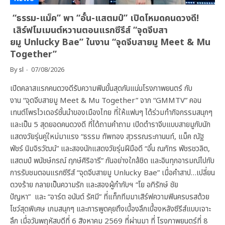
“ธรรม-แม็ค” พา “อั๋น-แสตมป์” เปิดโหมดคนดวงดี!
เสิร์ฟโมเมนต์หวานตอนแรกซีรีส์ “จุดจีบสา
ยมู Unlucky Bae” ในงาน “จุดจีบสายมู Meet & Mu
Together”
By
sl
07/08/2026
เปิดคลาสแรกคนดวงดีรับความฟินขั้นสุดกันแน่นโรงภาพยนตร์ กับ
งาน “จุดจีบสายมู Meet & Mu Together” จาก “GMMTV” คอน
เทนต์โพรไวเดอร์ชั้นนำของเมืองไทย ที่ให้แฟนๆ ได้ร่วมทำกิจกรรมสนุกๆ
และเป็น 5 สุดยอดคนดวงดี ที่ได้ถามคำถาม เปิดตำราจีบแบบสายมูกับนัก
แสดงวัยรุ่นคู่ใหม่มาแรง “ธรรม ทัพทอง สุวรรณระกานนท์, แม็ค ณัฐ
พัชร์ นิมจิรวัฒน์” และสองนักแสดงวัยรุ่นฝีมือดี “อั๋น ณภัทร พัชรชวลิต,
แสตมป์ พนัชษ์กรณ์ ฤกษ์ศิริอารี” กันอย่างใกล้ชิด และอินทุกอารมณ์ไปกับ
การรับชมตอนแรกซีรีส์ “จุดจีบสายมู Unlucky Bae” เมื่อคำสาป…เปลี่ยน
ดวงร้าย กลายเป็นความรัก และสองผู้กำกับฯ “โย อภิรักษ์ ชัย
ปัญหา” และ “อาร์ต อนันต์ รัศมี” ที่แท็กทีมมาเสิร์ฟความฟินครบรสด้วย
โชว์สุดพิเศษ เกมสนุกๆ และการพูดคุยถึงเบื้องลึกเบื้องหลังซีรีส์แบบเจาะ
ลึก เมื่อวันพฤหัสบดีที่ 6 สิงหาคม 2569 ที่ผ่านมา ที่ โรงภาพยนตร์ที่ 8