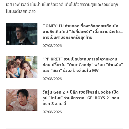
เอส เอฟ เวิลด์ ซีเนม่า เซ็นทรัลเวิลด์ เต็มไปด้วยความสุขและรอยยิ้มทุก
โมเมนต์เลยทีเดียว
TONEYLIU ถ่ายทอดเรื่องจริงสุดสะเทือนใจ
ผ่านซิงเกิลใหม่ “วันที่ฝนพรำ” เมื่อความห่วงใย…
อาจเป็นคำบอกรักครั้งสุดท้าย
07/08/2026
“PP KRIT” ชวนเปิดประสบการณ์ความหวาน
ซ่อนเปรี้ยวใน “Your Candy” พร้อม “ต้าเหนิง”
และ “ณิชา” ร่วมสร้างสีสันใน MV
07/08/2026
วัยรุ่น Gen Z + ปีลึก เซอร์ไพรส์ Looke เปิด
รูป “โทโมะ” ร่วมจักรวาล “GELBOYS 2” ตอน
แรก 8 ส.ค. นี้
07/08/2026