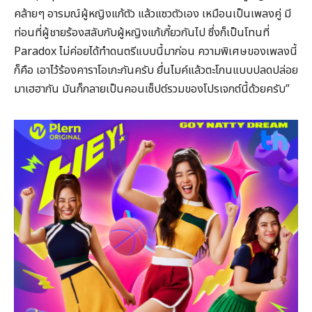
คล้ายๆ อารมณ์ผู้หญิงแก้ตัว แล้วแซวตัวเอง เหมือนเป็นเพลงคู่ มี
ท่อนที่ผู้ชายร้องสลับกับผู้หญิงแก้เกี้ยวกันไป ซึ่งก็เป็นโทนที่
Paradox ไม่ค่อยได้ทำดนตรีแบบนี้มาก่อน ความพิเศษของเพลงนี้
ก็คือ เอาไว้ร้องคาราโอเกะกันครับ ยื่นไมค์แล้วตะโกนแบบปลดปล่อย
มาเฮฮากัน มันก็กลายเป็นคอนเซ็ปต์รวมของโปรเจกต์นี้ด้วยครับ”