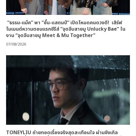
“ธรรม-แม็ค” พา “อั๋น-แสตมป์” เปิดโหมดคนดวงดี! เสิร์ฟ
โมเมนต์หวานตอนแรกซีรีส์ “จุดจีบสายมู Unlucky Bae” ใน
งาน “จุดจีบสายมู Meet & Mu Together”
07/08/2026
TONEYLIU ถ่ายทอดเรื่องจริงสุดสะเทือนใจ ผ่านซิงเกิล