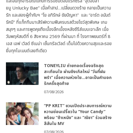
และอินทุกอารมณ์ไปกับการรับชมตอนแรกซีรีส์ “จุดจีบสา
ยมู Unlucky Bae” เมื่อคำสาป…เปลี่ยนดวงร้าย กลายเป็นความ
รัก และสองผู้กำกับฯ “โย อภิรักษ์ ชัยปัญหา” และ “อาร์ต อนันต์
รัศมี” ที่แท็กทีมมาเสิร์ฟความฟินครบรสด้วยโชว์สุดพิเศษ เกม
สนุกๆ และการพูดคุยถึงเบื้องลึกเบื้องหลังซีรีส์แบบเจาะลึก เมื่อ
วันพฤหัสบดีที่ 6 สิงหาคม 2569 ที่ผ่านมา ที่ โรงภาพยนตร์ที่ 8
เอส เอฟ เวิลด์ ซีเนม่า เซ็นทรัลเวิลด์ เต็มไปด้วยความสุขและรอย
ยิ้มทุกโมเมนต์เลยทีเดียว
TONEYLIU ถ่ายทอดเรื่องจริงสุด
สะเทือนใจ ผ่านซิงเกิลใหม่ “วันที่ฝน
พรำ” เมื่อความห่วงใย…อาจเป็นคำบอก
รักครั้งสุดท้าย
07/08/2026
“PP KRIT” ชวนเปิดประสบการณ์ความ
หวานซ่อนเปรี้ยวใน “Your Candy”
พร้อม “ต้าเหนิง” และ “ณิชา” ร่วมสร้าง
สีสันใน MV
07/08/2026