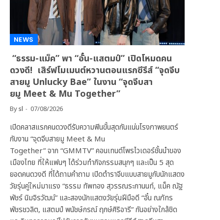
NEWS
“ธรรม-แม็ค” พา “อั๋น-แสตมป์” เปิดโหมดคน
ดวงดี! เสิร์ฟโมเมนต์หวานตอนแรกซีรีส์ “จุดจีบ
สายมู Unlucky Bae” ในงาน “จุดจีบสา
ยมู Meet & Mu Together”
By
sl
07/08/2026
เปิดคลาสแรกคนดวงดีรับความฟินขั้นสุดกันแน่นโรงภาพยนตร์
กับงาน “จุดจีบสายมู Meet & Mu
Together” จาก “GMMTV” คอนเทนต์โพรไวเดอร์ชั้นนำของ
เมืองไทย ที่ให้แฟนๆ ได้ร่วมทำกิจกรรมสนุกๆ และเป็น 5 สุด
ยอดคนดวงดี ที่ได้ถามคำถาม เปิดตำราจีบแบบสายมูกับนักแสดง
วัยรุ่นคู่ใหม่มาแรง “ธรรม ทัพทอง สุวรรณระกานนท์, แม็ค ณัฐ
พัชร์ นิมจิรวัฒน์” และสองนักแสดงวัยรุ่นฝีมือดี “อั๋น ณภัทร
พัชรชวลิต, แสตมป์ พนัชษ์กรณ์ ฤกษ์ศิริอารี” กันอย่างใกล้ชิด