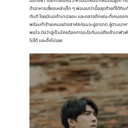
อินทร์ผา และกำชับเคนว่าห้ามไปไหนมาไหนกับลู่อีก ที่
ทำอาหารเลี้ยงเหล่าเด็ก ๆ พ่อบอกว่ามื้อสุดท้ายที่ได้กิ
ทันที โดยมีแม่เข้ามาปลอบ และกลางดึกขณะที่เคนออกม
พร้อมทำร้ายเคนอย่างสาหัสก่อนจะขู่อาฆาต ลู่ตามมาห
พอใจ ต่อว่าลู่เป็นใครต้องการอะไรกันแน่ถึงเข้ามาพัวพ
ไม่ได้ และอึ้งไปเลย