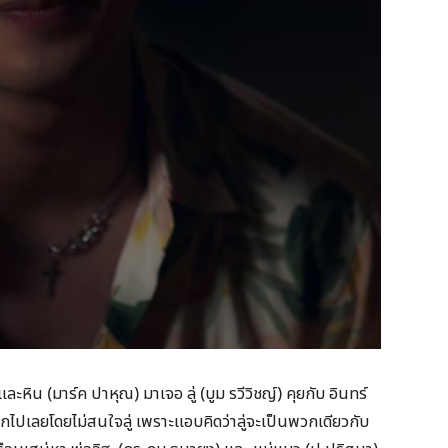
ะหิน (มาร์ค ปาหุณ) มาเจอ ลู่ (บูม รวีวิชญ์) คุยกับ อินทร์
ออกไปเลยโดยไม่สนใจลู่ เพราะแอบคิดว่าลู่จะเป็นพวกเดียวกับ