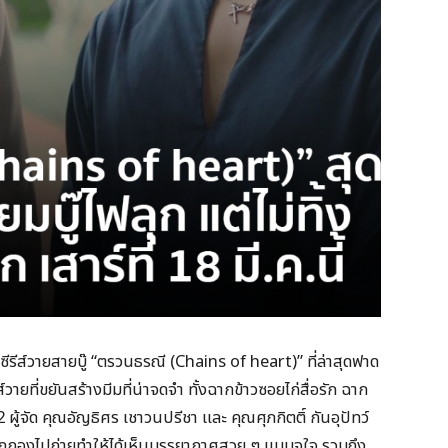
ับซีรีส์วายสายบู๊ “ตรวนธรณี (Chains of heart)” ที่ล่าสุดฟาด
ส์วายที่ขยันสร้างมีมที่น่าจดจำ ทั้งฉากข้าวซอยไก่สื่อรัก ฉาก
ผู้จัด คุณอัญธิศร เชาวนปรีชา และ คุณศุภกิตติ์ กันอุปัทว์
ยกกองไปถ่ายทำให้ได้เห็นบรรยากาศสวย ๆ แบบจุใจ รวมถึง