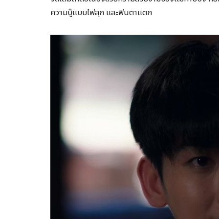
ความบู๊แบบไฟลุก และฟินตาแตก