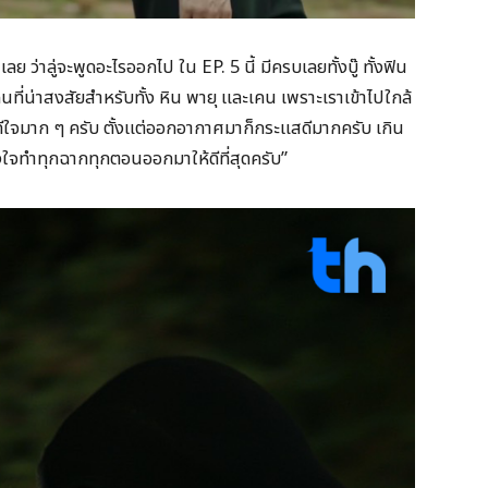
ลย ว่าลู่จะพูดอะไรออกไป ใน EP. 5 นี้ มีครบเลยทั้งบู๊ ทั้งฟิน
นที่น่าสงสัยสำหรับทั้ง หิน พายุ และเคน เพราะเราเข้าไปใกล้
งดีใจมาก ๆ ครับ ตั้งแต่ออกอากาศมาก็กระแสดีมากครับ เกิน
งใจทำทุกฉากทุกตอนออกมาให้ดีที่สุดครับ”