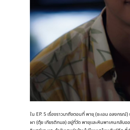
ใน EP. 5 เรื่องราวมาถึงตอนที่ พายุ (ชะเอม อลงกรณ์) แล
ผา (ตุ้ย เกียรติกมล) อยู่ที่วัด พายุและหินพาเคนกลับ