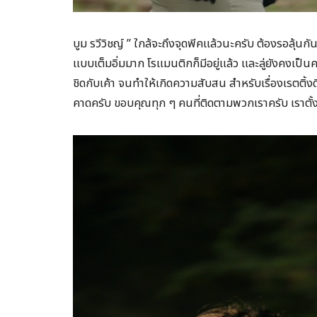
บูม รวีวิชญ์ ” ใกล้จะถึงจุดพีคแล้วนะครับ ต้องรอลุ้นกันเ
แบบเต็มอิ่มมาก โรแมนติกก็มีอยู่แล้ว และลู่ยังคงเป็นค
ชิดกับเค้า จนทำให้เกิดความสับสน สำหรับเรื่องเรตติ้
คาดครับ ขอบคุณทุก ๆ คนที่ติดตามพวกเราครับ เราตั้