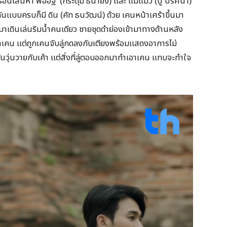
เรือนเสน่หา พ่ออิฐ (กระดุม ธนายง) และ แม่แมว (ปู ปริศนา)
นกันแบบครบก็มี ดิน (คัท ธนวัฒน์) ด้วย เคนหน้าเศร้าขึ้นมา
าเดินเล่นริมน้ำคนเดียว ชายชุดดำย่องเข้ามาทางด้านหลัง
าเคน แต่ถูกเคนจับลู่กดลงกับเตียงพร้อมแสดงอาการไม่
ันวุ่นวายกับเค้า แต่สิ่งที่ลู่ตอบออกมาทำเอาเคน แทบจะทำใจ