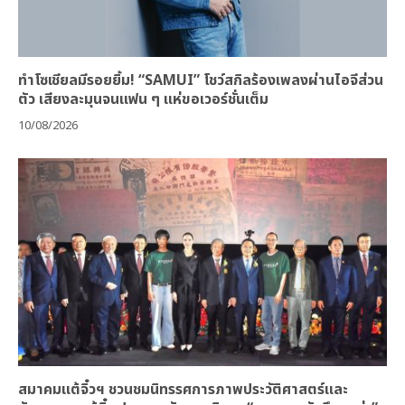
ทำโซเชียลมีรอยยิ้ม! “SAMUI” โชว์สกิลร้องเพลงผ่านไอจีส่วน
ตัว เสียงละมุนจนแฟน ๆ แห่ขอเวอร์ชั่นเต็ม
10/08/2026
สมาคมแต้จิ๋วฯ ชวนชมนิทรรศการภาพประวัติศาสตร์และ