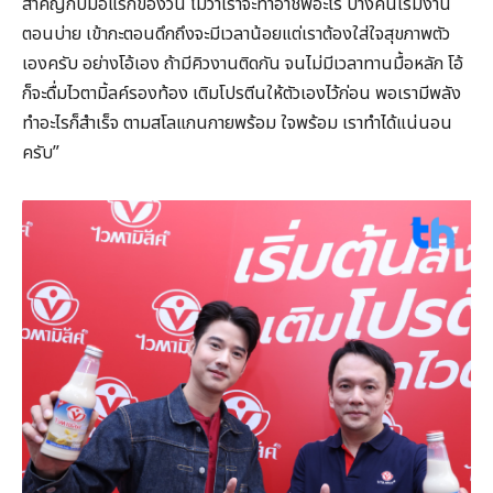
สำคัญกับมื้อแรกของวัน ไม่ว่าเราจะทำอาชีพอะไร บางคนเริ่มงาน
ตอนบ่าย เข้ากะตอนดึกถึงจะมีเวลาน้อยแต่เราต้องใส่ใจสุขภาพตัว
เองครับ อย่างโอ้เอง ถ้ามีคิวงานติดกัน จนไม่มีเวลาทานมื้อหลัก โอ้
ก็จะดื่มไวตามิ้ลค์รองท้อง เติมโปรตีนให้ตัวเองไว้ก่อน พอเรามีพลัง
ทำอะไรก็สำเร็จ ตามสโลแกนกายพร้อม ใจพร้อม เราทำได้แน่นอน
ครับ”