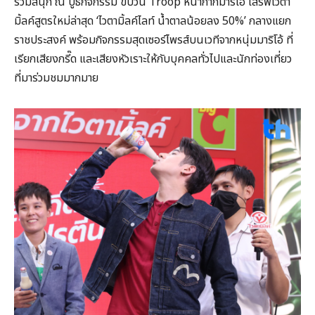
ร่วมสนุก ณ บูธกิจกรรม ขบวน Troop หน้ากากมาริโอ้ เสริฟไวตา
มิ้ลค์สูตรใหม่ล่าสุด ‘ไวตามิ้ลค์ไลท์ น้ำตาลน้อยลง 50%’ กลางแยก
ราชประสงค์ พร้อมกิจกรรมสุดเซอร์ไพรส์บนเวทีจากหนุ่มมาริโอ้ ที่
เรียกเสียงกรี๊ด และเสียงหัวเราะให้กับบุคคลทั่วไปและนักท่องเที่ยว
ที่มาร่วมชมมากมาย