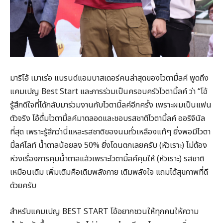
มาริโอ้ เมาเร่อ แบรนด์แอมบาสเดอร์คนล่าสุดของไวตามิ้ลค์ พูดถึง
แคมเปญ Best Start และการร่วมเป็นครอบครัวไวตามิ้ลค์ ว่า “โอ้
รู้สึกดีใจที่ได้กลับมาร่วมงานกับไวตามิ้ลค์อีกครั้ง เพราะผมเป็นแฟน
ตัวจริง โอ้ดื่มไวตามิ้ลค์มาตลอดและชอบรสชาติไวตามิ้ลค์ ออริจินัล
ที่สุด เพราะรู้สึกว่านี่แหละรสชาติของนมถั่วเหลืองแท้ๆ ยิ่งพอมีไวตา
มิ้ลค์ไลท์ น้ำตาลน้อยลง 50% ยิ่งโดนตกเลยครับ (หัวเราะ) ไม่ต้อง
ห่วงเรื่องการคุมน้ำตาลแล้วเพราะไวตามิ้ลค์คุมให้ (หัวเราะ) รสชาติ
เหมือนเดิม เพิ่มเติมคือเติมพลังกาย เติมพลังใจ แถมได้สุขภาพที่ดี
ด้วยครับ
สำหรับแคมเปญ BEST START โอ้อยากชวนให้ทุกคนให้ความ