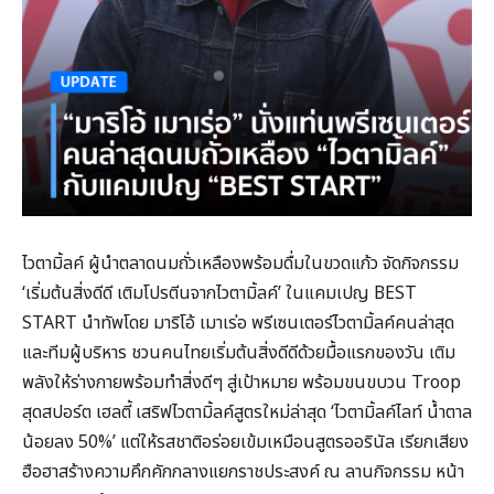
ไวตามิ้ลค์ ผู้นำตลาดนมถั่วเหลืองพร้อมดื่มในขวดแก้ว จัดกิจกรรม
‘เริ่มต้นสิ่งดีดี เติมโปรตีนจากไวตามิ้ลค์’ ในแคมเปญ BEST
START นำทัพโดย มาริโอ้ เมาเร่อ พรีเซนเตอร์ไวตามิ้ลค์คนล่าสุด
และทีมผู้บริหาร ชวนคนไทยเริ่มต้นสิ่งดีดีด้วยมื้อแรกของวัน เติม
พลังให้ร่างกายพร้อมทำสิ่งดีๆ สู่เป้าหมาย พร้อมขนขบวน Troop
สุดสปอร์ต เฮลตี้ เสริฟไวตามิ้ลค์สูตรใหม่ล่าสุด ‘ไวตามิ้ลค์ไลท์ น้ำตาล
น้อยลง 50%’ แต่ให้รสชาติอร่อยเข้มเหมือนสูตรออรินัล เรียกเสียง
ฮือฮาสร้างความคึกคักกลางแยกราชประสงค์ ณ ลานกิจกรรม หน้า