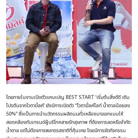
โดยภายในงานเปิดตัวแคมเปญ BEST START ‘เริ่มต้นสิ่งดีดี เติม
โปรตีนจากไวตามิ้ลค์’ ยังมีการเปิดตัว “ไวตามิ้ลค์ไลท์ น้ำตาลน้อยลง
50%” ซึ่งเป็นการนำนวัตกรรมผลิตนมถั่วเหลืองมาออกแบบให้
สอดคล้องกับเทรนด์ผู้บริโภคสายรักสุขภาพ ที่ต้องการลดหรือจำกัด
น้ำตาล แต่ไม่ต้องการพลาดรสชาติที่คุ้นเคย โดยมีการจัดกิจกรรม