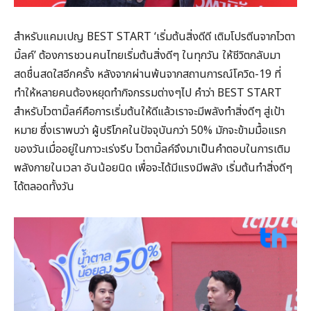
สำหรับแคมเปญ BEST START ‘เริ่มต้นสิ่งดีดี เติมโปรตีนจากไวตา
มิ้ลค์’ ต้องการชวนคนไทยเริ่มต้นสิ่งดีๆ ในทุกวัน ให้ชีวิตกลับมา
สดชื่นสดใสอีกครั้ง หลังจากผ่านพ้นจากสถานการณ์โควิด-19 ที่
ทำให้หลายคนต้องหยุดทำกิจกรรมต่างๆไป คำว่า BEST START
สำหรับไวตามิ้ลค์คือการเริ่มต้นให้ดีแล้วเราจะมีพลังทำสิ่งดีๆ สู่เป้า
หมาย ซึ่งเราพบว่า ผู้บริโภคในปัจจุบันกว่า 50% มักจะข้ามมื้อแรก
ของวันเมื่ออยู่ในภาวะเร่งรีบ ไวตามิ้ลค์จึงมาเป็นคำตอบในการเติม
พลังกายในเวลา อันน้อยนิด เพื่อจะได้มีแรงมีพลัง เริ่มต้นทำสิ่งดีๆ
ได้ตลอดทั้งวัน