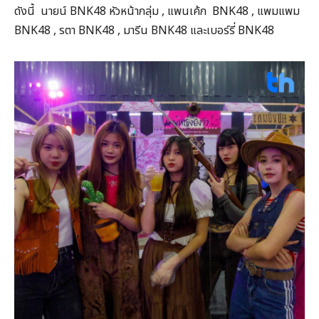
ดังนี้ นายน์ BNK48 หัวหน้ากลุ่ม , แพนเค้ก BNK48 , แพมแพม
BNK48 , รตา BNK48 , มารีน BNK48 และเบอร์รี่ BNK48