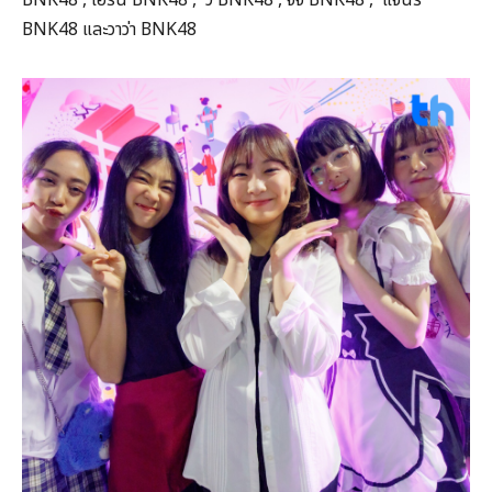
BNK48 , เอิร์น BNK48 , วี BNK48 , จีจี้ BNK48 , แจนรี่
BNK48 และวาว่า BNK48