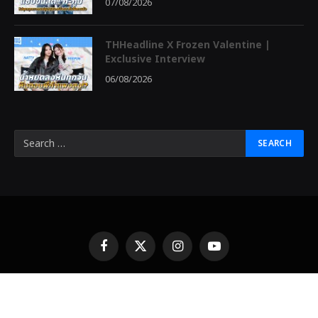
07/08/2026
THHeadline X Frozen Valentine |
Exclusive Interview
06/08/2026
Facebook
X
Instagram
YouTube
(Twitter)
© 2026 THHeadline Designed by
THHeadline
中泰头条