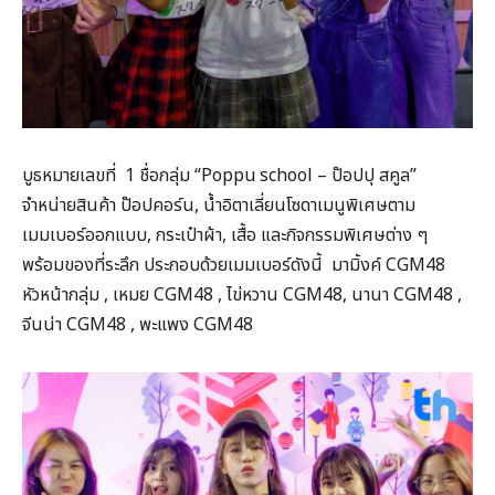
บูธหมายเลขที่ 1 ชื่อกลุ่ม “Poppu school – ป๊อปปุ สคูล”
จำหน่ายสินค้า ป๊อปคอร์น, น้ำอิตาเลี่ยนโซดาเมนูพิเศษตาม
เมมเบอร์ออกแบบ, กระเป๋าผ้า, เสื้อ และกิจกรรมพิเศษต่าง ๆ
พร้อมของที่ระลึก ประกอบด้วยเมมเบอร์ดังนี้ มามิ้งค์ CGM48
หัวหน้ากลุ่ม , เหมย CGM48 , ไข่หวาน CGM48, นานา CGM48 ,
จีนน่า CGM48 , พะแพง CGM48