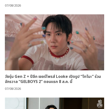
07/08/2026
วัยรุ่น Gen Z + ปีลึก เซอร์ไพรส์ Looke เปิดรูป “โทโมะ” ร่วม
จักรวาล “GELBOYS 2” ตอนแรก 8 ส.ค. นี้
07/08/2026