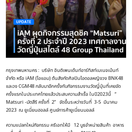
กรุงเทพมหานคร : บริษัท อินดิเพนเด้นท์อาร์ทิสท์เมเนจเม้นท์
จำกัด หรือ iAM (ไอแอม) ต้นสังกัดศิลปินไอดอลหญิงวง BNK48
และวง CGM48 กลับมาอีกครั้งกับกิจกรรมงานวัดญี่ปุ่นที่เคยจัด
ครั้งแรกในประเทศไทยแล้วประสบความสำเร็จ ในปี2023นี้ “
Matsuri -มัตสึริ ครั้งที่ 2” จัดขึ้นระหว่างวันที่ 3-5 มีนาคม
2023 ณ ยูเนี่ยนฮอลล์ ศูนย์การค้ายูเนี่ยนมอลล์
ความแปลกใหม่กิจกรรม ครีเอทให้มี 12 บูธจำหน่ายสินค้า อาหาร