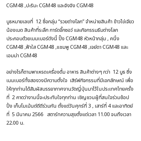
CGM48 ,ปะริมะ CGM48 และจิงจิง CGM48
บูธหมายเลขที่ 12 ชื่อกลุ่ม “รวยต่างโลก” จำหน่ายสินค้า ข้าวไข่เจียว
น้องเมด สินค้าที่ระลึก การ์ดจิ๊กซอว์ และกิจกรรมธีมต่างโลก
ประกอบด้วยเมมเบอร์ดังนี้ ปิ๊ง CGM48 หัวหน้ากลุ่ม , คนิ้ง
CGM48 ,ฟ้าใส CGM48 ,แชมพู CGM48 ,เจย์ดา CGM48 และ
เอมม่า CGM48
อย่างไรก็ตามพาเหรดเครื่องดื่ม อาหาร สินค้าต่างๆ กว่า 12 บูธ ซึ่ง
เมมเบอร์ทั้งสองวงมีความตั้งใจ เสิร์ฟกิจกรรมที่มีเอกลักษณ์ เพื่อ
ให้ทุกท่านได้สัมผัสบรรยากาศงานวัดญี่ปุ่นมาไว้ในประเทศไทยครั้ง
ที่ 2 คาดว่างานนี้จะประทับใจทุกท่าน เชิญชวนผู้ที่สนใจร่วมช้อป
ปิ้ง เก็บโมเม้นต์ดีดีร่วมกัน ตั้งแต่วันศุกร์ที่ 3 , เสาร์ที่ 4 และอาทิตย์
ที่ 5 มีนาคม 2566 สตาร์ทความสุขตั้งแต่เวลา 11.00 จนถึงเวลา
22.00 น.