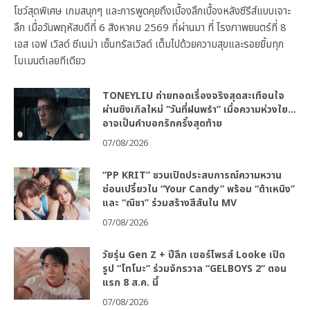
โชว์สุดพิเศษ เกมสนุกๆ และการพูดคุยถึงเบื้องลึกเบื้องหลังซีรีส์แบบเจาะ
ลึก เมื่อวันพฤหัสบดีที่ 6 สิงหาคม 2569 ที่ผ่านมา ที่ โรงภาพยนตร์ที่ 8
เอส เอฟ เวิลด์ ซีเนม่า เซ็นทรัลเวิลด์ เต็มไปด้วยความสุขและรอยยิ้มทุก
โมเมนต์เลยทีเดียว
TONEYLIU ถ่ายทอดเรื่องจริงสุดสะเทือนใจ
ผ่านซิงเกิลใหม่ “วันที่ฝนพรำ” เมื่อความห่วงใย…
อาจเป็นคำบอกรักครั้งสุดท้าย
07/08/2026
“PP KRIT” ชวนเปิดประสบการณ์ความหวาน
ซ่อนเปรี้ยวใน “Your Candy” พร้อม “ต้าเหนิง”
และ “ณิชา” ร่วมสร้างสีสันใน MV
07/08/2026
วัยรุ่น Gen Z + ปีลึก เซอร์ไพรส์ Looke เปิด
รูป “โทโมะ” ร่วมจักรวาล “GELBOYS 2” ตอน
แรก 8 ส.ค. นี้
07/08/2026