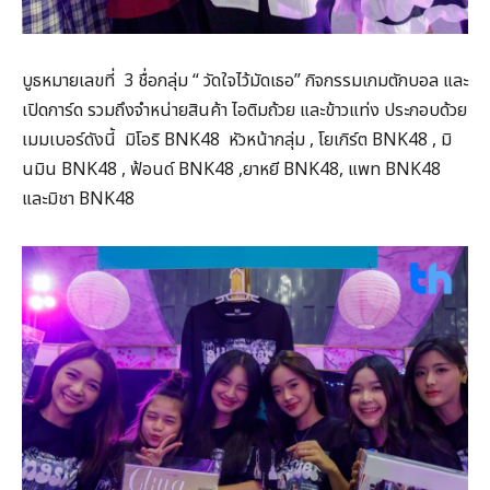
บูธหมายเลขที่ 3 ชื่อกลุ่ม “ วัดใจไว้มัดเธอ” กิจกรรมเกมตักบอล และ
เปิดการ์ด รวมถึงจำหน่ายสินค้า ไอติมถ้วย และข้าวแท่ง ประกอบด้วย
เมมเบอร์ดังนี้ มิโอริ BNK48 หัวหน้ากลุ่ม , โยเกิร์ต BNK48 , มิ
นมิน BNK48 , ฟ้อนด์ BNK48 ,ยาหยี BNK48, แพท BNK48
และมิชา BNK48