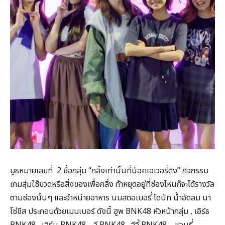
บูธหมายเลขที่ 2 ชื่อกลุ่ม “กลิ้งเท่านั้นที่น้อคเอเวอรี่ติง” กิจกรรม
เกมสุ่มใช้ขวดหรือสิ่งของเพื่อกลิ้ง ถ้าหยุดอยู่ที่ช่องไหนก็จะได้รางวัล
ตามช่องนั้นๆ และจำหน่ายอาหาร นมสตอเบอรี่ โดนัท น้ำอัดลม นา
โช่ชีส ประกอบด้วยเมมเบอร์ ดังนี้ ฮูพ BNK48 หัวหน้ากลุ่ม , เอิร์ธ