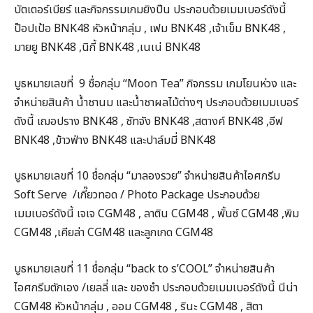
บัตเตอร์เบียร์ และกิจกรรมเกมยิงปืน ประกอบด้วยเมมเบอร์ดังนี้
ป๊อปเป้อ BNK48 หัวหน้ากลุ่ม , เฟม BNK48 ,เจ้าเข็ม BNK48 ,
มายยู BNK48 ,นิกี้ BNK48 ,เนเน่ BNK48
บูธหมายเลขที่ 9 ชื่อกลุ่ม “Moon Tea” กิจกรรม เกมโยนห่วง และ
จำหน่ายสินค้า น้ำชานม และน้ำชาผลไม้ต่างๆ ประกอบด้วยเมมเบอร์
ดังนี้ เฌอปราง BNK48 , ซัทจัง BNK48 ,สตางค์ BNK48 ,อีฟ
BNK48 ,ข้าวฟ่าง BNK48 และปาล์มมี่ BNK48
บูธหมายเลขที่ 10 ชื่อกลุ่ม “มาลองรวย” จำหน่ายสินค้าไอศกรีม
Soft Serve /เกี๊ยวทอด / Photo Package ประกอบด้วย
เมมเบอร์ดังนี้ เจเจ CGM48 , ลาติน CGM48 , พั้นซ์ CGM48 ,พิม
CGM48 ,เคียล่า CGM48 และลูกเกด CGM48
บูธหมายเลขที่ 11 ชื่อกลุ่ม “back to s’COOL” จำหน่ายสินค้า
ไอศกรีมตักเอง /เยลลี่ และ ของชำ ประกอบด้วยเมมเบอร์ดังนี้ นีน่า
CGM48 หัวหน้ากลุ่ม , ออม CGM48 , รินะ CGM48 , สิตา