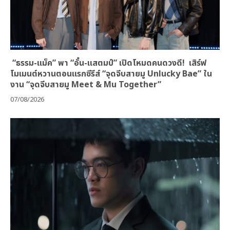
“ธรรม-แม็ค” พา “อั๋น-แสตมป์” เปิดโหมดคนดวงดี! เสิร์ฟ
โมเมนต์หวานตอนแรกซีรีส์ “จุดจีบสายมู Unlucky Bae” ใน
งาน “จุดจีบสายมู Meet & Mu Together”
07/08/2026