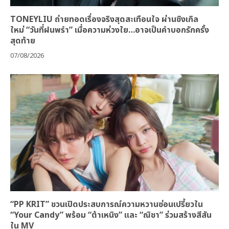
TONEYLIU ถ่ายทอดเรื่องจริงสุดสะเทือนใจ ผ่านซิงเกิล
ใหม่ “วันที่ฝนพรำ” เมื่อความห่วงใย…อาจเป็นคำบอกรักครั้ง
สุดท้าย
07/08/2026
“PP KRIT” ชวนเปิดประสบการณ์ความหวานซ่อนเปรี้ยวใน
“Your Candy” พร้อม “ต้าเหนิง” และ “ณิชา” ร่วมสร้างสีสัน
ใน MV