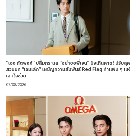
“เฮง ทัตพงศ์” ปลื้มกระแส “อย่าขอพี่เจน” ปังเกินคาด! ปรับลุค
สวมบท “เจนเล็ก” เผชิญความสัมพันธ์ Red Flag ทำแฟน ๆ แห่
เอาใจช่วย
07/08/2026