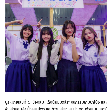
บูธหมายเลขที่ 5 ชื่อกลุ่ม “เด็กน้อยมัตสึริ” กิจกรรมเกมปาโป่ง และ
จำหน่ายสินค้า น้ำสมุนไพร และข้าวเหนียวหมู ประกอบด้วยเมมเบอร์