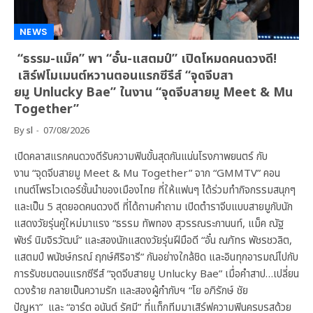
NEWS
“ธรรม-แม็ค” พา “อั๋น-แสตมป์” เปิดโหมดคนดวงดี!
เสิร์ฟโมเมนต์หวานตอนแรกซีรีส์ “จุดจีบสา
ยมู Unlucky Bae” ในงาน “จุดจีบสายมู Meet & Mu
Together”
By
sl
07/08/2026
เปิดคลาสแรกคนดวงดีรับความฟินขั้นสุดกันแน่นโรงภาพยนตร์ กับ
งาน “จุดจีบสายมู Meet & Mu Together” จาก “GMMTV” คอน
เทนต์โพรไวเดอร์ชั้นนำของเมืองไทย ที่ให้แฟนๆ ได้ร่วมทำกิจกรรมสนุกๆ
และเป็น 5 สุดยอดคนดวงดี ที่ได้ถามคำถาม เปิดตำราจีบแบบสายมูกับนัก
แสดงวัยรุ่นคู่ใหม่มาแรง “ธรรม ทัพทอง สุวรรณระกานนท์, แม็ค ณัฐ
พัชร์ นิมจิรวัฒน์” และสองนักแสดงวัยรุ่นฝีมือดี “อั๋น ณภัทร พัชรชวลิต,
แสตมป์ พนัชษ์กรณ์ ฤกษ์ศิริอารี” กันอย่างใกล้ชิด และอินทุกอารมณ์ไปกับ
การรับชมตอนแรกซีรีส์ “จุดจีบสายมู Unlucky Bae” เมื่อคำสาป…เปลี่ยน
ดวงร้าย กลายเป็นความรัก และสองผู้กำกับฯ “โย อภิรักษ์ ชัย
ปัญหา” และ “อาร์ต อนันต์ รัศมี” ที่แท็กทีมมาเสิร์ฟความฟินครบรสด้วย