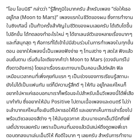
“โอบ โอบนิธิ” กล่าวว่า “รู้สึกภูมิใจมากครับ สำหรับเพลง “ต่อให้เธอ
อยู่ไกล (Moon to Mars)” เพลงแรกในชีวิตของผม ซึ่งการทำงาน
ในซิงเกิลนี้ เป็นก้าวครั้งสำคัญในชีวิตของผมเลยครับ ได้เติบโตขึ้น
ไปอีกขั้น ได้ทดลองทำอะไรใหม่ ๆ ได้ชาเลนจ์ตัวเองหลายเรื่องมากๆ
และที่สนุกสุด ๆ คือการที่ได้เข้าไปมีส่วนร่วมในการทำเพลงในทุกขั้น
ตอน อยากให้เพลงนี้เป็นเพลงฟังง่าย ๆ โทนสว่าง ๆ สดใส ฟังแล้ว
อมยิ้มตาม เริ่มต้นไอเดียจากคำว่า Moon to Mars (ดวงจันทร์ไป
ถึงดาวอังคาร) โดยเอาเรื่องระยะทางมาเป็นคอนเส็ปต์หลัก ฟิล
เหมือนเวลาคนที่เพิ่งคุยกันแรก ๆ เป็นช่วงของการเรียนรู้สถานะ
ยังไม่ได้เป็นแฟนกัน แต่ก็มีความรู้สึกดี ๆ ให้กัน อยู่ไกลแค่ไหนก็
อยากไปหาแค่เธอบอกมาเราก็พร้อมจะไปสำหรับเอ็มวีเพลงนี้ได้พี่เสือ
มากำกับ ซึ่งอยากให้มัน Positive ไปตามเนื้อเพลงและดนตรี ไม่ว่า
จะลำบากแค่ไหนก็จะยินดีไปหาเธอให้ได้ และอยากเห็นการเล่าเรื่องไป
พร้อมวิชวลของสีต่าง ๆ ให้มันดูอวกาศ ส่วนนางเอกเอ็มวีนึกถึงพี่
เลดี้ปรางเลยครับ เพราะเป็นคนที่มองแล้วมีเสน่ห์ดึงดูดพอพี่เขา
ตอบตกลงมาเล่นเอ็มวีให้ คือดีใจมาก ๆ เลยครับ สำหรับการทำงาน