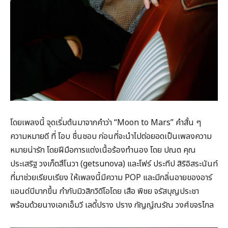
โดยเพลงนี้ จุดเริ่มต้นมาจากคำว่า “Moon to Mars” คำสั้น ๆ
ความหมายดี ที่ โอบ ชื่นชอบ ก่อนที่จะนำไปต่อยอดเป็นเพลงความ
หมายน่ารัก โดยฝีมือการแต่งเนื้อร้องทำนอง โดย ปณต คุณ
ประเสริฐ วงเก็ตสึโนวา (getsunova) และโฟร์ ประทีป สิริอิสระนันท์
ที่มาช่วยเรียบเรียง ให้เพลงนี้มีความ POP และมีกลิ่นอายของอาร์
แอนด์บีมากขึ้น กำกับมิวสิกวิดีโอโดย เสือ พิชย จรัสบุญประชา
พร้อมด้วยนางเอกเอ็มวี เลดี้ปราง ปราง กัญญ์ณรัณ วงศ์ขจรไกล