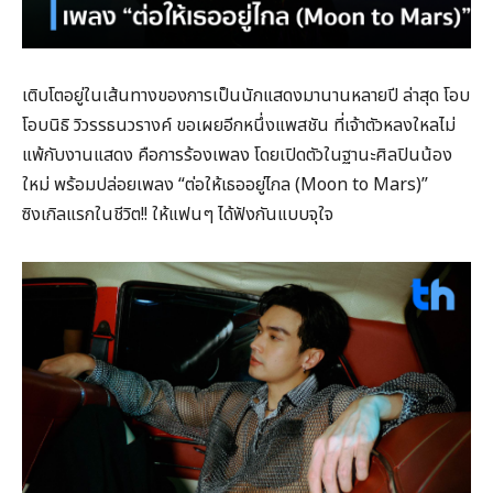
เติบโตอยู่ในเส้นทางของการเป็นนักแสดงมานานหลายปี ล่าสุด โอบ
โอบนิธิ วิวรรธนวรางค์ ขอเผยอีกหนึ่งแพสชัน ที่เจ้าตัวหลงใหลไม่
แพ้กับงานแสดง คือการร้องเพลง โดยเปิดตัวในฐานะศิลปินน้อง
ใหม่ พร้อมปล่อยเพลง “ต่อให้เธออยู่ไกล (Moon to Mars)”
ซิงเกิลแรกในชีวิต!! ให้แฟนๆ ได้ฟังกันแบบจุใจ