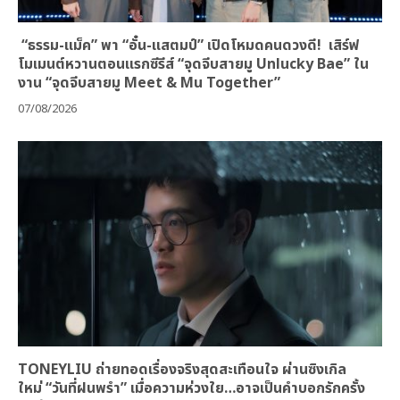
“ธรรม-แม็ค” พา “อั๋น-แสตมป์” เปิดโหมดคนดวงดี! เสิร์ฟ
โมเมนต์หวานตอนแรกซีรีส์ “จุดจีบสายมู Unlucky Bae” ใน
งาน “จุดจีบสายมู Meet & Mu Together”
07/08/2026
TONEYLIU ถ่ายทอดเรื่องจริงสุดสะเทือนใจ ผ่านซิงเกิล
ใหม่ “วันที่ฝนพรำ” เมื่อความห่วงใย…อาจเป็นคำบอกรักครั้ง