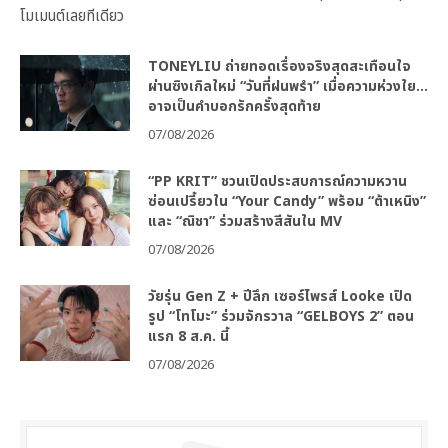
โมเมนต์เลยทีเดียว
TONEYLIU ถ่ายทอดเรื่องจริงสุดสะเทือนใจ
ผ่านซิงเกิลใหม่ “วันที่ฝนพรำ” เมื่อความห่วงใย…
อาจเป็นคำบอกรักครั้งสุดท้าย
07/08/2026
“PP KRIT” ชวนเปิดประสบการณ์ความหวาน
ซ่อนเปรี้ยวใน “Your Candy” พร้อม “ต้าเหนิง”
และ “ณิชา” ร่วมสร้างสีสันใน MV
07/08/2026
วัยรุ่น Gen Z + ปีลึก เซอร์ไพรส์ Looke เปิด
รูป “โทโมะ” ร่วมจักรวาล “GELBOYS 2” ตอน
แรก 8 ส.ค. นี้
07/08/2026