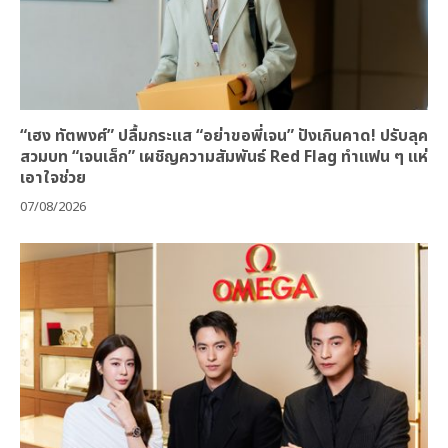
“เฮง ทัตพงศ์” ปลื้มกระแส “อย่าขอพี่เจน” ปังเกินคาด! ปรับลุค
สวมบท “เจนเล็ก” เผชิญความสัมพันธ์ Red Flag ทำแฟน ๆ แห่
เอาใจช่วย
07/08/2026