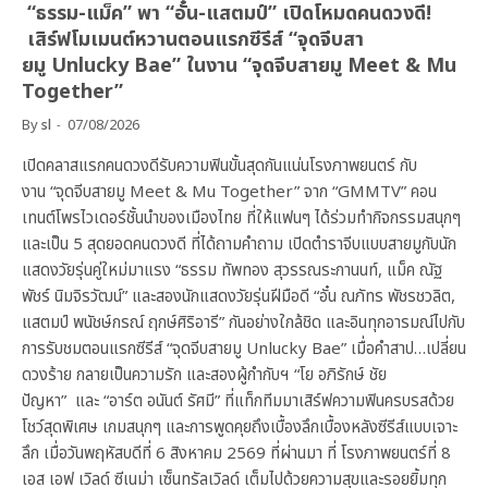
“ธรรม-แม็ค” พา “อั๋น-แสตมป์” เปิดโหมดคนดวงดี!
เสิร์ฟโมเมนต์หวานตอนแรกซีรีส์ “จุดจีบสา
ยมู Unlucky Bae” ในงาน “จุดจีบสายมู Meet & Mu
Together”
By
sl
07/08/2026
เปิดคลาสแรกคนดวงดีรับความฟินขั้นสุดกันแน่นโรงภาพยนตร์ กับ
งาน “จุดจีบสายมู Meet & Mu Together” จาก “GMMTV” คอน
เทนต์โพรไวเดอร์ชั้นนำของเมืองไทย ที่ให้แฟนๆ ได้ร่วมทำกิจกรรมสนุกๆ
และเป็น 5 สุดยอดคนดวงดี ที่ได้ถามคำถาม เปิดตำราจีบแบบสายมูกับนัก
แสดงวัยรุ่นคู่ใหม่มาแรง “ธรรม ทัพทอง สุวรรณระกานนท์, แม็ค ณัฐ
พัชร์ นิมจิรวัฒน์” และสองนักแสดงวัยรุ่นฝีมือดี “อั๋น ณภัทร พัชรชวลิต,
แสตมป์ พนัชษ์กรณ์ ฤกษ์ศิริอารี” กันอย่างใกล้ชิด และอินทุกอารมณ์ไปกับ
การรับชมตอนแรกซีรีส์ “จุดจีบสายมู Unlucky Bae” เมื่อคำสาป…เปลี่ยน
ดวงร้าย กลายเป็นความรัก และสองผู้กำกับฯ “โย อภิรักษ์ ชัย
ปัญหา” และ “อาร์ต อนันต์ รัศมี” ที่แท็กทีมมาเสิร์ฟความฟินครบรสด้วย
โชว์สุดพิเศษ เกมสนุกๆ และการพูดคุยถึงเบื้องลึกเบื้องหลังซีรีส์แบบเจาะ
ลึก เมื่อวันพฤหัสบดีที่ 6 สิงหาคม 2569 ที่ผ่านมา ที่ โรงภาพยนตร์ที่ 8
เอส เอฟ เวิลด์ ซีเนม่า เซ็นทรัลเวิลด์ เต็มไปด้วยความสุขและรอยยิ้มทุก