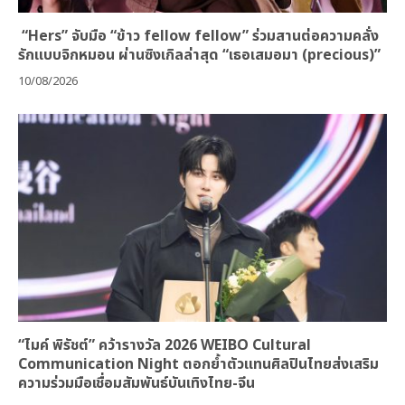
“Hers” จับมือ “ข้าว fellow fellow” ร่วมสานต่อความคลั่ง
รักแบบจิกหมอน ผ่านซิงเกิลล่าสุด “เธอเสมอมา (precious)”
10/08/2026
“ไมค์ พิรัชต์” คว้ารางวัล 2026 WEIBO Cultural
Communication Night ตอกย้ำตัวแทนศิลปินไทยส่งเสริม
ความร่วมมือเชื่อมสัมพันธ์บันเทิงไทย-จีน