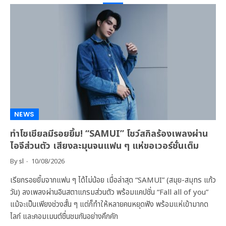
NEWS
ทำโซเชียลมีรอยยิ้ม! “SAMUI” โชว์สกิลร้องเพลงผ่าน
ไอจีส่วนตัว เสียงละมุนจนแฟน ๆ แห่ขอเวอร์ชั่นเต็ม
By
sl
10/08/2026
เรียกรอยยิ้มจากแฟน ๆ ได้ไม่น้อย เมื่อล่าสุด “SAMUI” (สมุย-สมุทร แก้ว
วัน) ลงเพลงผ่านอินสตาแกรมส่วนตัว พร้อมแคปชั่น “Fall all of you”
แม้จะเป็นเพียงช่วงสั้น ๆ แต่ก็ทำให้หลายคนหยุดฟัง พร้อมแห่เข้ามากด
ไลก์ และคอมเมนต์ชื่นชมกันอย่างคึกคัก