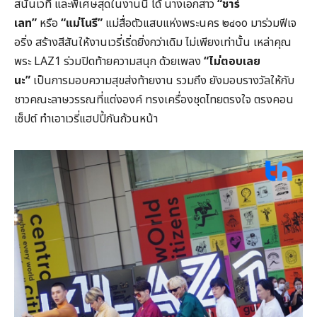
สนั่นเวที และพิเศษสุดในงานนี้ ได้ นางเอกสาว
“ชาร์
เลท
”
หรือ
“แม่โนรี”
แม่สื่อตัวแสบแห่งพระนคร ๒๔๑o มาร่วมฟีเจ
อริ่ง สร้างสีสันให้งานเวรี่เริ่ดยิ่งกว่าเดิม ไม่เพียงเท่านั้น เหล่าคุณ
พระ LAZ1 ร่วมปิดท้ายความสนุก ด้วยเพลง
“ไม่ตอบเลย
นะ”
เป็นการมอบความสุขส่งท้ายงาน รวมถึง ยังมอบรางวัลให้กับ
ชาวคณะลาษวรรณที่แต่งองค์ ทรงเครื่องชุดไทยตรงใจ ตรงคอน
เซ็ปต์ ทำเอาเวรี่แฮปปี้กันถ้วนหน้า