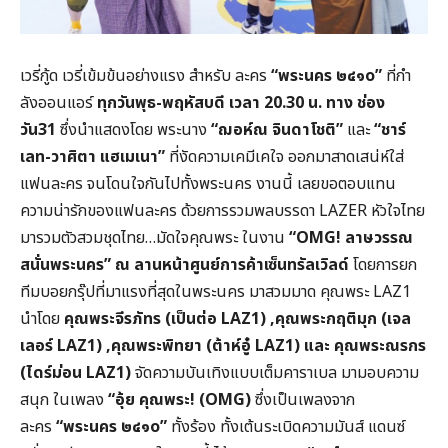
เวรี่กู้ด เวรี่เข้มข้นอย่างแรง สำหรับ ละคร
“พระนคร ๒๔๑
o”
ที่กำ
ลังออนแอร์
ทุกวันพุธ
-พฤหัสบดี เวลา 20.30 น. ทาง ช่อง
วัน31
ซึ่งนำแสดงโดย พระนาง
“ฌอห์ณ จินดาโชติ”
และ
“ชาร์
เลท-วาศิตา แฮเมเนา
”
ที่งัดความเคมีเคใจ ออกมาสาดเสน่ห์ใส่
แฟนละคร จนโดนใจกันไปทั้งพระนคร งานนี้ เลยขอตอบแทน
ความน่ารักของแฟนละคร ด้วยการรวมพลบรรดา LAZER หัวใจไทย
มารวมตัวสวมชุดไทย…มัดใจคุณพระ ในงาน
“
OMG! ลาษวรรณ
สนั่นพระนคร” ณ ลานหน้าศูนย์การค้าเซ็นทรัลเวิลด์
โดยการยก
ทีมบอยกรุ๊ปที่มาแรงที่สุดในพระนคร มาสวมมาด คุณพระ LAZ1
นำโดย
คุณพระจีรภัทร (เป็นต่อ
LAZ1) ,คุณพระกฤติมุก (เจล
เลอร์ LAZ1) ,คุณพระพิทยา (ต้าห์อู๋ LAZ1) และ คุณพระณรกร
(ไดร์ม่อน LAZ1)
จัดความบันเทิงแบบเต็มคาราเบล มามอบความ
สนุก ในเพลง
“อุ้ย คุณพระ! (
OMG)
ซึ่งเป็นเพลงจาก
ละคร
“พระนคร ๒๔๑o”
ทั้งร้อง ทั้งเต้นระเบิดความมันส์ แดนซ์