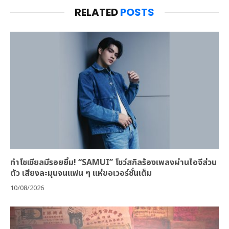
RELATED
POSTS
ทำโซเชียลมีรอยยิ้ม! “SAMUI” โชว์สกิลร้องเพลงผ่านไอจีส่วน
ตัว เสียงละมุนจนแฟน ๆ แห่ขอเวอร์ชั่นเต็ม
10/08/2026