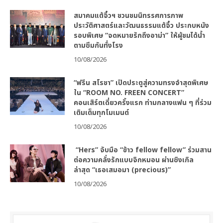
สมาคมแต้จิ๋วฯ ชวนชมนิทรรศการภาพ
ประวัติศาสตร์และวัฒนธรรมแต้จิ๋ว ประกบหนัง
รอบพิเศษ “จดหมายรักถึงอาม่า” ให้ผู้ชมได้น้ำ
ตามซึมกันทั่งโรง
10/08/2026
“ฟรีน สโรชา” เปิดประตูสู่ความทรงจำสุดพิเศษ
ใน “ROOM NO. FREEN CONCERT”
คอนเสิร์ตเดี่ยวครั้งแรก ท่ามกลางแฟน ๆ ที่ร่วม
เติมเต็มทุกโมเมนต์
10/08/2026
“Hers” จับมือ “ข้าว fellow fellow” ร่วมสาน
ต่อความคลั่งรักแบบจิกหมอน ผ่านซิงเกิล
ล่าสุด “เธอเสมอมา (precious)”
10/08/2026