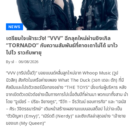
NEWS
เตรียมใจเฝ้าระวัง! “VVV” ฉีกลุคใหม่ผ่านซิงเกิล
“TORNADO” กับความสัมพันธ์ที่คาดเดาไม่ได้ มาไว
ไปไว ราวกับพายุ
By
sl
06/08/2026
“VVV (ทริปเปิ้ลวี)” บอยแบนด์คลื่นลูกใหม่จาก Whoop Music (วูป
มิวสิค) สังกัดในเครือค่ายเพลง What The Duck (วอท เดอะ ดัก) ที่มี
ศิลปินและโปรดิวเซอร์มือทองอย่าง “THE TOYS” นั่งแท่นผู้บริหาร หลัง
จากเปิดตัวเดบิวต์อย่างเป็นทางการไปเมื่อต้นปีที่ผ่านมา พวกเขาทั้งสาม นำ
โดย “จูเนียร์ – ปริยะ จิยางกูร”, “จีวัท – จีรวัฒน์ ชอบการกิจ” และ “เจนัส
– ศิระ วิจิตรธนารักษ์” เดินหน้าสร้างผลงานแบบนอนสต็อป ไม่ว่าจะเป็น
“ตัวปัญหา (Envy)”, “เนิร์ดดี (Nerdy)” และซิงเกิลล่าสุดอย่าง “เจ้าชาย
ของแก (My Queen)”