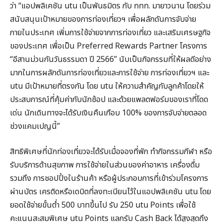
ว่า “แอปพลิเคชัน utu เป็นพันธมิตร กับ ททท. มายาวนาน โดยร่วม
สนับสนุนเป้าหมายของการท่องเที่ยวฯ เพื่อผลักดันการจับจ่าย
ภายในประเทศ เพิ่มการใช้จ่ายจากการท่องเที่ยว และเสริมเศรษฐกิจ
ของประเทศ เพื่อเป็น Preferred Rewards Partner โครงการ
“อีสานม่วนกันวันธรรมดา ปี 2566” นับเป็นกิจกรรมที่ให้ผลดีอย่าง
มากในการผลักดันการท่องเที่ยวและการใช้จ่าย การท่องเที่ยวฯ และ
utu มีเป้าหมายที่ตรงกัน โดย utu ให้ความสำคัญกับลูกค้าโดยให้
ประสบการณ์ที่คุ้มค่ากับนักช้อป และด้วยแพลตฟอร์มของเราที่โดด
เด่น นักเดินทางจะได้รับเงินคืนเกือบ 100% ของการจับจ่ายตลอด
ช่วงแคมเปญนี้”
สิทธิพิเศษที่นักท่องเที่ยวจะได้รับเมื่อจองที่พัก ทำกิจกรรมกีฬา หรือ
รับบริการด้านสุขภาพ การใช้จ่ายในส่วนของค่าอาหาร เครื่องดื่ม
รวมถึง การชอปปิ้งในร้านค้า หรือผู้ประกอบการที่เข้าร่วมโครงการ
ผ่านบัตร เครติดหรือเดบิตที่ลงทะเบียนไว้ในแอปพลิเคชัน utu โดย
ยอดใช้จ่ายขั้นต่ำ 500 บาทขึ้นไป รับ 250 utu Points เพื่อใช้
คะแนนสะสมพิเศษ utu Points แลกรับ Cash Back ได้สูงสุดถึง