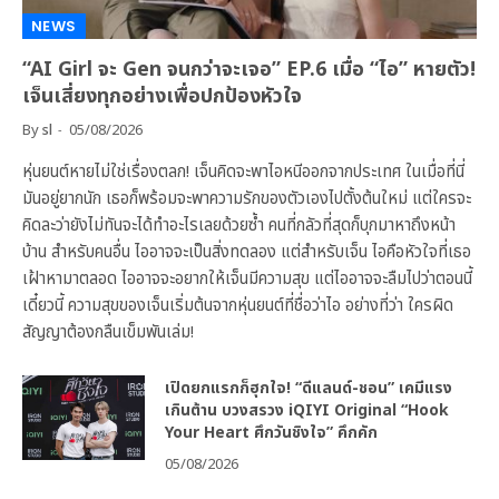
NEWS
“AI Girl จะ Gen จนกว่าจะเจอ” EP.6 เมื่อ “ไอ” หายตัว!
เจ็นเสี่ยงทุกอย่างเพื่อปกป้องหัวใจ
By
sl
05/08/2026
หุ่นยนต์หายไม่ใช่เรื่องตลก! เจ็นคิดจะพาไอหนีออกจากประเทศ ในเมื่อที่นี่
มันอยู่ยากนัก เธอก็พร้อมจะพาความรักของตัวเองไปตั้งต้นใหม่ แต่ใครจะ
คิดละว่ายังไม่ทันจะได้ทำอะไรเลยด้วยซ้ำ คนที่กลัวที่สุดก็บุกมาหาถึงหน้า
บ้าน สำหรับคนอื่น ไออาจจะเป็นสิ่งทดลอง แต่สำหรับเจ็น ไอคือหัวใจที่เธอ
เฝ้าหามาตลอด ไออาจจะอยากให้เจ็นมีความสุข แต่ไออาจจะลืมไปว่าตอนนี้
เดี๋ยวนี้ ความสุขของเจ็นเริ่มต้นจากหุ่นยนต์ที่ชื่อว่าไอ อย่างที่ว่า ใครผิด
สัญญาต้องกลืนเข็มพันเล่ม!
เปิดยกแรกก็ฮุกใจ! “ดีแลนด์-ชอน” เคมีแรง
เกินต้าน บวงสรวง iQIYI Original “Hook
Your Heart ศึกวันชิงใจ” คึกคัก
05/08/2026