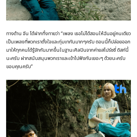
ทางด้าน จีน ได้ฝากทิ้งทายว่า “เพลง เธอไม่ได้สอนให้ฉันอยู่คนเดียว
เป็นเพลงที่พวกเราตั้งใจและทุ่มเทกันมากๆครับ ตอนนี้ก็ปล่อยออก
มาให้ทุกคนได้รู้จักกันมากขึ้นในฐานะศิลปินจากค่ายสไปร์ซซี่ ดิสก์นี้
นะครับ ฝากสนับสนุนพวกเราและเข้าไปฟังกันเยอะๆ ด้วยนะครับ
ขอบคุณครับ”