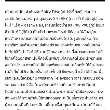
เปิดปีมาไม่มีแผ่วสำหรับ Spicy Disc (สไปร์ซซี่ ดิสก์) ต้อนรับ
สมาชิกใหม่แบบรัวๆ ล่าสุดส่งวง SHERRY (เชอร์รี่) ศิลปินดูโอ้เจน
ใหม่ “แจ็ค – อรรถพล ละมูล” (นักร้องนำ) และ “จีน -พันธุ์กวี สัมมา
ชีวานันท์ ” (กีต้าร์) เปิดตัวด้วยเพลง “เธอไม่ได้สอนให้ฉันอยู่คน
เดียว” เพราะการจากลาไม่ว่าจะเกิดขึ้นกับใครในรูปแบบไหน ท้าย
ที่สุดก็ลงเอยด้วยความเสียใจอยู่ดี และบางครั้งมักจะเกิดขึ้นอย่าง
ไม่ทันได้ตั้งตัว จึงทำให้ความรู้สึกหลายๆอย่างที่อยากจะบอกแต่ไม่มี
โอกาสได้บอกสักที นั่นก็คงเป็นเพียงแค่ความคิดในวันนี้เพราะเธอ
จากไปแล้วและหากเป็นไปได้ขอเพียงเธอกลับมาสักครั้งให้ฉันได้บอก
ในสิ่งที่เก็บไว้ใจเป็นครั้งสุดท้ายก็คงดี ซึ่งเพลงนี้ แจ็ค ได้เขียนเนื้อ
ร้องและเมโลดี้ร่วมกับ เฟิร์ส จาก Television off (เทเลวิชั่น ออฟ)
ก่อนจะส่งต่อให้ จีน ในพาร์ทดนตรี โดยมี เบนซ์ จากวง Dept
(เดปท์) มาเป็นโปรดิวเซอร์ให้ ส่วนในพาร์ทมิวสิควิดีโอหลังจากที่วง
ส่งเพลงให้ทางผู้กำกับได้ถ่ายทอดออกมาเป็นเรื่องราวผ่านตัวละคร
ผู้ชายคนหนึ่งที่ค่อยๆเติบโตขึ้นมาเรื่อยๆและค้นพบว่าคนที่รักเขา