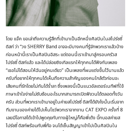
โดย แจ๊ค ขอเล่าถึงความรู้สึกที่เข้ามาเป็นอีกหนึ่งศิลปินในสไปร์ซซี่
ดิสก์ ว่า “วง SHERRY Band อาจจะมีบางคนที่รู้จักพวกเราแล้วบ้าง
ก่อนหน้านี้เราเป็นศิลปินอิสระ แต่ตอนนี้เราเข้ามาสู่ครอบครัวส
ไปร์ซซี่ ดิสก์แล้ว และได้ปล่อยซิงเกิลแรกให้ทุกคนได้ฟังกับเพลง
“เธอไม่ได้สอนให้ฉันอยู่คนเดียว” เป็นเพลงที่ผมแต่งขึ้นไว้นานแล้ว
ครับที่อยากให้ทุกคนได้เห็นถึงความสำคัญของคนใกล้ตัวก่อนจะ
เสียคนที่รักโดยไม่ทันได้ร่ำลา ซึ่งเพลงนี้เป็นแนวอัลเตอร์เนทีฟที่ใช้
ภาษาเข้าใจง่ายไม่ซับซ้อนอะไรมากสามารถเปิดฟังวนได้ตลอดทั้งวัน
ครับ ส่วนที่พวกเราเข้ามาอยู่ในค่ายสไปร์ซซี่ ดิสก์ได้ยังไงนั้นเริ่มจาก
ทีมงานของค่ายได้ไปเห็นโชว์พวกเราจากงาน CAT EXPO ครั้งที่ 8
เลยมีโอกาสได้เข้าไปพูดคุยกับทางผู้ใหญ่ก็คือพี่เต้ง บิ๊กบอสค่ายส
ไปร์ซซี่ ดิสก์พร้อมกับพี่ก้อ จนได้เซ็นสัญญาเข้าไปเป็นศิลปินใน