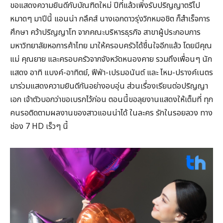
ขอแสดงความยินดีกับบัณฑิตใหม่ ปีที่แล้วเพิ่งรับปริญญาตรีไป
หมาดๆ มาปีนี้ แอนน่า กลึคส์ นางเอกดาวรุ่งวิกหมอชิต ก็สำเร็จการ
ศึกษา คว้าปริญญาโท จากคณะบริหารธุรกิจ สาขาผู้ประกอบการ
มหาวิทยาลัยหอการค้าไทย มาให้ครอบครัวได้ชื่นใจอีกแล้ว โดยมีคุณ
แม่ คุณยาย และครอบครัวจากจังหวัดหนองคาย รวมถึงเพื่อนๆ นัก
แสดง อาทิ แบงค์-อาทิตย์, ฟีฟ่า-เปรมอนันต์ และ ไหม-ปรางค์เนตร
มาร่วมแสดงความยินดีกันอย่างอบอุ่น ส่วนเรื่องเรียนต่อปริญญา
เอก เจ้าตัวบอกว่าขอเบรกไว้ก่อน ตอนนี้ขอลุยงานแสดงให้เต็มที่ ทุก
คนรอติดตามผลงานของสาวแอนน่าได้ ในละคร รักในรอยลวง ทาง
ช่อง 7 HD เร็วๆ นี้