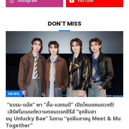
Instagram
YouTube
DON'T MISS
NEWS
“ธรรม-แม็ค” พา “อั๋น-แสตมป์” เปิดโหมดคนดวงดี!
เสิร์ฟโมเมนต์หวานตอนแรกซีรีส์ “จุดจีบสา
ยมู Unlucky Bae” ในงาน “จุดจีบสายมู Meet & Mu
Together”