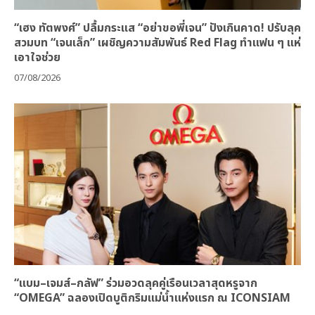
“เฮง ทัตพงศ์” ปลื้มกระแส “อย่าขอพี่เจน” ปังเกินคาด! ปรับลุค
สวมบท “เจนเล็ก” เผชิญความสัมพันธ์ Red Flag ทำแฟน ๆ แห่
เอาใจช่วย
07/08/2026
“แบม–เจมส์–กลัฟ” ร่วมอวดลุคคู่เรือนเวลาสุดหรูจาก
“OMEGA” ฉลองเปิดบูติกริมแม่น้ำแห่งแรก ณ ICONSIAM