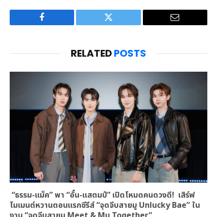
Facebook
Twitter
Email
RELATED
POSTS
“ธรรม-แม็ค” พา “อั๋น-แสตมป์” เปิดโหมดคนดวงดี! เสิร์ฟ
โมเมนต์หวานตอนแรกซีรีส์ “จุดจีบสายมู Unlucky Bae” ใน
งาน “จุดจีบสายมู Meet & Mu Together”