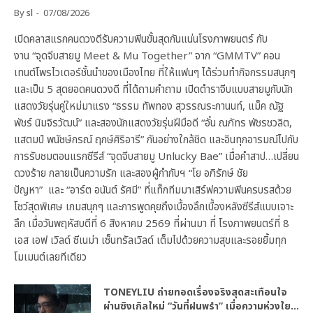
By
sl
07/08/2026
เปิดคลาสแรกคนดวงดีรับความฟินขั้นสุดกันแน่นโรงภาพยนตร์ กับ
งาน “จุดจีบสายมู Meet & Mu Together” จาก “GMMTV” คอน
เทนต์โพรไวเดอร์ชั้นนำของเมืองไทย ที่ให้แฟนๆ ได้ร่วมทำกิจกรรมสนุกๆ
และเป็น 5 สุดยอดคนดวงดี ที่ได้ถามคำถาม เปิดตำราจีบแบบสายมูกับนัก
แสดงวัยรุ่นคู่ใหม่มาแรง “ธรรม ทัพทอง สุวรรณระกานนท์, แม็ค ณัฐ
พัชร์ นิมจิรวัฒน์” และสองนักแสดงวัยรุ่นฝีมือดี “อั๋น ณภัทร พัชรชวลิต,
แสตมป์ พนัชษ์กรณ์ ฤกษ์ศิริอารี” กันอย่างใกล้ชิด และอินทุกอารมณ์ไปกับ
การรับชมตอนแรกซีรีส์ “จุดจีบสายมู Unlucky Bae” เมื่อคำสาป…เปลี่ยน
ดวงร้าย กลายเป็นความรัก และสองผู้กำกับฯ “โย อภิรักษ์ ชัย
ปัญหา” และ “อาร์ต อนันต์ รัศมี” ที่แท็กทีมมาเสิร์ฟความฟินครบรสด้วย
โชว์สุดพิเศษ เกมสนุกๆ และการพูดคุยถึงเบื้องลึกเบื้องหลังซีรีส์แบบเจาะ
ลึก เมื่อวันพฤหัสบดีที่ 6 สิงหาคม 2569 ที่ผ่านมา ที่ โรงภาพยนตร์ที่ 8
เอส เอฟ เวิลด์ ซีเนม่า เซ็นทรัลเวิลด์ เต็มไปด้วยความสุขและรอยยิ้มทุก
โมเมนต์เลยทีเดียว
TONEYLIU ถ่ายทอดเรื่องจริงสุดสะเทือนใจ
ผ่านซิงเกิลใหม่ “วันที่ฝนพรำ” เมื่อความห่วงใย…