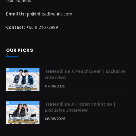
เชิงบวกสู่สังคม
Email Us:
pr@thheadline-inc.com
Contact:
+66 0 21072989
OUR PICKS
THHeadline X PeachLover | Exclusive
Interview
07/08/2026
THHeadline X Frozen Valentine |
Exclusive Interview
06/08/2026