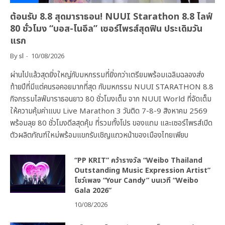
ต้อนรับ 8.8 สุดมาราธอน! NUUI Starathon 8.8 ไลฟ์
80 ชั่วโมง “บอส-โนอึล” เซอร์ไพรส์สุดฟิน ประเดิมวัน
แรก
By
sl
10/08/2026
ผ่านไปแล้วสุดยิ่งใหญ่กับมหกรรมที่ยิ่งกว่าเตรียมพร้อมเฉลิมฉลองส่ง
ท้ายปีที่มีแต่คนรอคอยมากที่สุด กับมหกรรม NUUI STARATHON 8.8
กิจกรรมไลฟ์มาราธอนยาว 80 ชั่วโมงเต็ม จาก NUUI World ที่จัดเต็ม
ให้ความคุ้มค่าแบบ Live Marathon 3 วันติด 7-8-9 สิงหาคม 2569
พร้อมลุย 80 ชั่วโมงดีลสุดคุ้ม ที่รวมทั้งโปร ของแถม และเซอร์ไพรส์เปิด
ตัวผลิตภัณฑ์ใหม่พร้อมแขกรับเชิญแถวหน้าของเมืองไทยเพียบ
“PP KRIT” คว้ารางวัล “Weibo Thailand
Outstanding Music Expression Artist”
โชว์เพลง “Your Candy” บนเวที “Weibo
Gala 2026”
10/08/2026