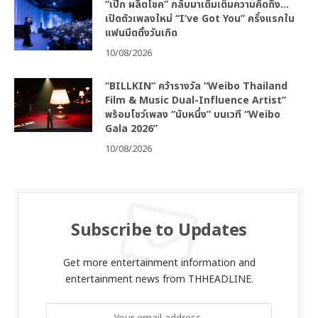
“เป๊ก ผลิตโชค” กลับมาเติมเต็มความคิดถึง…
เปิดตัวเพลงใหม่ “I’ve Got You” ครั้งแรกใน
แฟนมีตติ้งวันเกิด
10/08/2026
“BILLKIN” คว้ารางวัล “Weibo Thailand
Film & Music Dual-Influence Artist”
พร้อมโชว์เพลง “นับหนึ่ง” บนเวที “Weibo
Gala 2026”
10/08/2026
Subscribe to Updates
Get more entertainment information and
entertainment news from THHEADLINE.