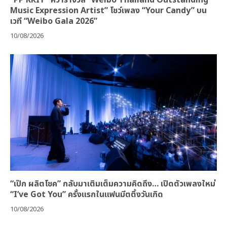
“PP KRIT” คว้ารางวัล “Weibo Thailand Outstanding
Music Expression Artist” โชว์เพลง “Your Candy” บน
เวที “Weibo Gala 2026”
10/08/2026
“เป๊ก ผลิตโชค” กลับมาเติมเต็มความคิดถึง… เปิดตัวเพลงใหม่
“I’ve Got You” ครั้งแรกในแฟนมีตติ้งวันเกิด
10/08/2026