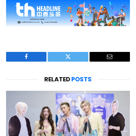
Facebook
Twitter
Email
RELATED
POSTS