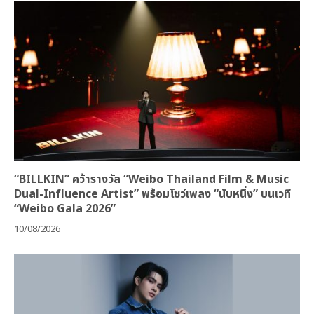
“BILLKIN” คว้ารางวัล “Weibo Thailand Film & Music
Dual-Influence Artist” พร้อมโชว์เพลง “นับหนึ่ง” บนเวที
“Weibo Gala 2026”
10/08/2026