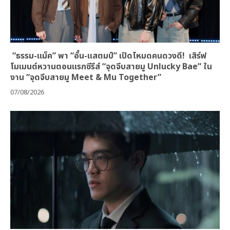
“ธรรม-แม็ค” พา “อั๋น-แสตมป์” เปิดโหมดคนดวงดี! เสิร์ฟ
โมเมนต์หวานตอนแรกซีรีส์ “จุดจีบสายมู Unlucky Bae” ใน
งาน “จุดจีบสายมู Meet & Mu Together”
07/08/2026