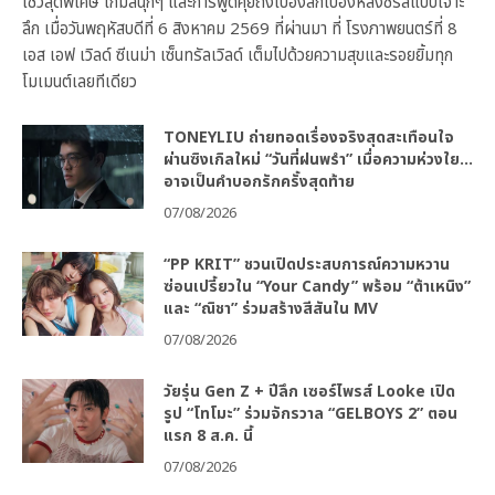
โชว์สุดพิเศษ เกมสนุกๆ และการพูดคุยถึงเบื้องลึกเบื้องหลังซีรีส์แบบเจาะ
ลึก เมื่อวันพฤหัสบดีที่ 6 สิงหาคม 2569 ที่ผ่านมา ที่ โรงภาพยนตร์ที่ 8
เอส เอฟ เวิลด์ ซีเนม่า เซ็นทรัลเวิลด์ เต็มไปด้วยความสุขและรอยยิ้มทุก
โมเมนต์เลยทีเดียว
TONEYLIU ถ่ายทอดเรื่องจริงสุดสะเทือนใจ
ผ่านซิงเกิลใหม่ “วันที่ฝนพรำ” เมื่อความห่วงใย…
อาจเป็นคำบอกรักครั้งสุดท้าย
07/08/2026
“PP KRIT” ชวนเปิดประสบการณ์ความหวาน
ซ่อนเปรี้ยวใน “Your Candy” พร้อม “ต้าเหนิง”
และ “ณิชา” ร่วมสร้างสีสันใน MV
07/08/2026
วัยรุ่น Gen Z + ปีลึก เซอร์ไพรส์ Looke เปิด
รูป “โทโมะ” ร่วมจักรวาล “GELBOYS 2” ตอน
แรก 8 ส.ค. นี้
07/08/2026