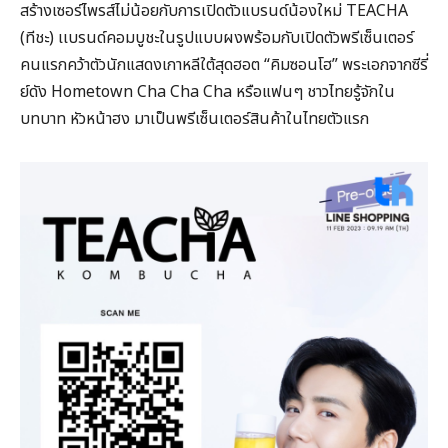
สร้างเซอร์ไพรส์ไม่น้อยกับการเปิดตัวแบรนด์น้องใหม่ TEACHA
(ทีชะ) เเบรนด์คอมบูชะในรูปแบบผงพร้อมกับเปิดตัวพรีเซ็นเตอร์
คนแรกคว้าตัวนักแสดงเกาหลีใต้สุดฮอต “คิมซอนโฮ” พระเอกจากซีรี่
ย์ดัง Hometown Cha Cha Cha หรือแฟนๆ ชาวไทยรู้จักใน
บทบาท หัวหน้าฮง มาเป็นพรีเซ็นเตอร์สินค้าในไทยตัวแรก