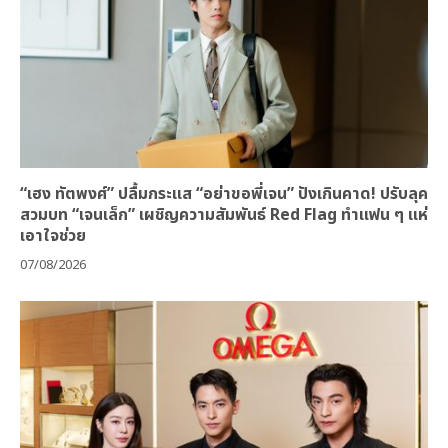
“เฮง ทัตพงศ์” ปลื้มกระแส “อย่าขอพี่เจน” ปังเกินคาด! ปรับลุค
สวมบท “เจนเล็ก” เผชิญความสัมพันธ์ Red Flag ทำแฟน ๆ แห่
เอาใจช่วย
07/08/2026