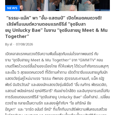
NEWS
“ธรรม-แม็ค” พา “อั๋น-แสตมป์” เปิดโหมดคนดวงดี!
เสิร์ฟโมเมนต์หวานตอนแรกซีรีส์ “จุดจีบสา
ยมู Unlucky Bae” ในงาน “จุดจีบสายมู Meet & Mu
Together”
By
sl
07/08/2026
เปิดคลาสแรกคนดวงดีรับความฟินขั้นสุดกันแน่นโรงภาพยนตร์ กับ
งาน “จุดจีบสายมู Meet & Mu Together” จาก “GMMTV” คอน
เทนต์โพรไวเดอร์ชั้นนำของเมืองไทย ที่ให้แฟนๆ ได้ร่วมทำกิจกรรมสนุกๆ
และเป็น 5 สุดยอดคนดวงดี ที่ได้ถามคำถาม เปิดตำราจีบแบบสายมูกับนัก
แสดงวัยรุ่นคู่ใหม่มาแรง “ธรรม ทัพทอง สุวรรณระกานนท์, แม็ค ณัฐ
พัชร์ นิมจิรวัฒน์” และสองนักแสดงวัยรุ่นฝีมือดี “อั๋น ณภัทร พัชรชวลิต,
แสตมป์ พนัชษ์กรณ์ ฤกษ์ศิริอารี” กันอย่างใกล้ชิด และอินทุกอารมณ์ไปกับ
การรับชมตอนแรกซีรีส์ “จุดจีบสายมู Unlucky Bae” เมื่อคำสาป…เปลี่ยน
ดวงร้าย กลายเป็นความรัก และสองผู้กำกับฯ “โย อภิรักษ์ ชัย
ปัญหา” และ “อาร์ต อนันต์ รัศมี” ที่แท็กทีมมาเสิร์ฟความฟินครบรสด้วย