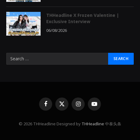
THHeadline X Frozen Valentine |
Exclusive Interview
06/08/2026
Facebook
X
Instagram
YouTube
(Twitter)
© 2026 THHeadline Designed by
THHeadline
中泰头条