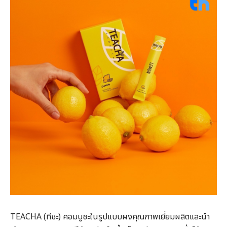
TEACHA (ทีชะ) คอมบูชะในรูปแบบผงคุณภาพเยี่ยมผลิตและนำ