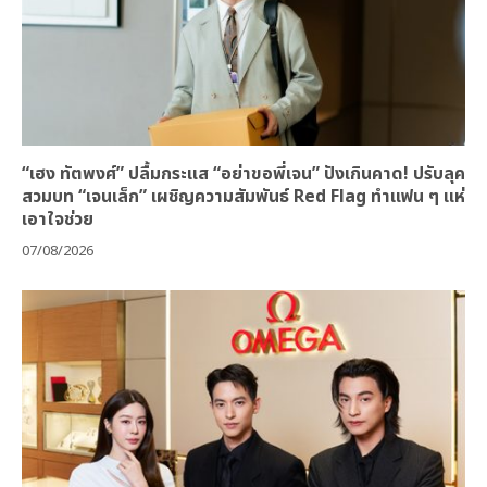
“เฮง ทัตพงศ์” ปลื้มกระแส “อย่าขอพี่เจน” ปังเกินคาด! ปรับลุค
สวมบท “เจนเล็ก” เผชิญความสัมพันธ์ Red Flag ทำแฟน ๆ แห่
เอาใจช่วย
07/08/2026