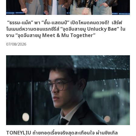
“ธรรม-แม็ค” พา “อั๋น-แสตมป์” เปิดโหมดคนดวงดี! เสิร์ฟ
โมเมนต์หวานตอนแรกซีรีส์ “จุดจีบสายมู Unlucky Bae” ใน
งาน “จุดจีบสายมู Meet & Mu Together”
07/08/2026
TONEYLIU ถ่ายทอดเรื่องจริงสุดสะเทือนใจ ผ่านซิงเกิล