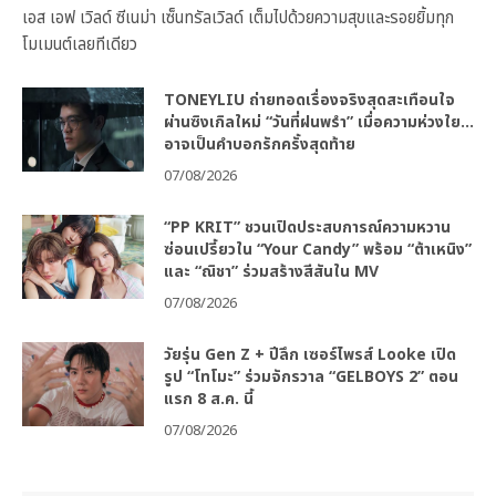
เอส เอฟ เวิลด์ ซีเนม่า เซ็นทรัลเวิลด์ เต็มไปด้วยความสุขและรอยยิ้มทุก
โมเมนต์เลยทีเดียว
TONEYLIU ถ่ายทอดเรื่องจริงสุดสะเทือนใจ
ผ่านซิงเกิลใหม่ “วันที่ฝนพรำ” เมื่อความห่วงใย…
อาจเป็นคำบอกรักครั้งสุดท้าย
07/08/2026
“PP KRIT” ชวนเปิดประสบการณ์ความหวาน
ซ่อนเปรี้ยวใน “Your Candy” พร้อม “ต้าเหนิง”
และ “ณิชา” ร่วมสร้างสีสันใน MV
07/08/2026
วัยรุ่น Gen Z + ปีลึก เซอร์ไพรส์ Looke เปิด
รูป “โทโมะ” ร่วมจักรวาล “GELBOYS 2” ตอน
แรก 8 ส.ค. นี้
07/08/2026