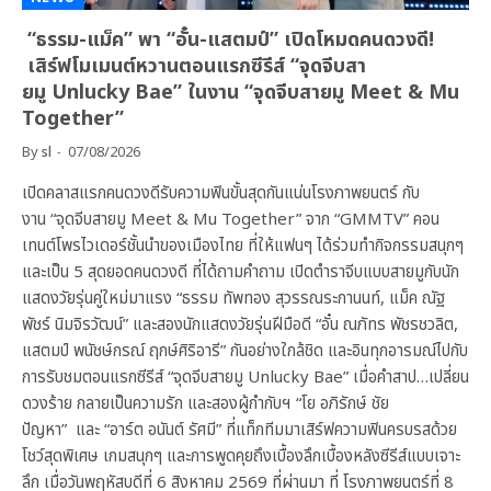
“ธรรม-แม็ค” พา “อั๋น-แสตมป์” เปิดโหมดคนดวงดี!
เสิร์ฟโมเมนต์หวานตอนแรกซีรีส์ “จุดจีบสา
ยมู Unlucky Bae” ในงาน “จุดจีบสายมู Meet & Mu
Together”
By
sl
07/08/2026
เปิดคลาสแรกคนดวงดีรับความฟินขั้นสุดกันแน่นโรงภาพยนตร์ กับ
งาน “จุดจีบสายมู Meet & Mu Together” จาก “GMMTV” คอน
เทนต์โพรไวเดอร์ชั้นนำของเมืองไทย ที่ให้แฟนๆ ได้ร่วมทำกิจกรรมสนุกๆ
และเป็น 5 สุดยอดคนดวงดี ที่ได้ถามคำถาม เปิดตำราจีบแบบสายมูกับนัก
แสดงวัยรุ่นคู่ใหม่มาแรง “ธรรม ทัพทอง สุวรรณระกานนท์, แม็ค ณัฐ
พัชร์ นิมจิรวัฒน์” และสองนักแสดงวัยรุ่นฝีมือดี “อั๋น ณภัทร พัชรชวลิต,
แสตมป์ พนัชษ์กรณ์ ฤกษ์ศิริอารี” กันอย่างใกล้ชิด และอินทุกอารมณ์ไปกับ
การรับชมตอนแรกซีรีส์ “จุดจีบสายมู Unlucky Bae” เมื่อคำสาป…เปลี่ยน
ดวงร้าย กลายเป็นความรัก และสองผู้กำกับฯ “โย อภิรักษ์ ชัย
ปัญหา” และ “อาร์ต อนันต์ รัศมี” ที่แท็กทีมมาเสิร์ฟความฟินครบรสด้วย
โชว์สุดพิเศษ เกมสนุกๆ และการพูดคุยถึงเบื้องลึกเบื้องหลังซีรีส์แบบเจาะ
ลึก เมื่อวันพฤหัสบดีที่ 6 สิงหาคม 2569 ที่ผ่านมา ที่ โรงภาพยนตร์ที่ 8