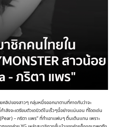
คลิปของสาวๆ กลุ่มหนึ่งออกมาตามที่คาดกันว่าจะ
งจะเตรียมตัวเดบิวต์ในเร็วๆนี้อย่างแน่นอน ที่โดดเด่น
 (Pear) – ภริตา แพร” ที่ทำเอาแฟนๆ ตื่นเต้นแทน เพราะ
ดๆของค่าย YG เหล่าสมาชิกวงชั้นนำของค่ายก็ออกมาพูดถึง