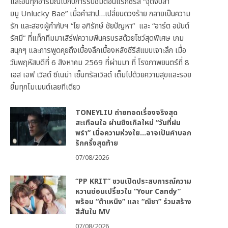
และอินทุกอารมณ์ไปกับการรับชมตอนแรกซีรีส์ “จุดจีบสา
ยมู Unlucky Bae” เมื่อคำสาป…เปลี่ยนดวงร้าย กลายเป็นความ
รัก และสองผู้กำกับฯ “โย อภิรักษ์ ชัยปัญหา” และ “อาร์ต อนันต์
รัศมี” ที่แท็กทีมมาเสิร์ฟความฟินครบรสด้วยโชว์สุดพิเศษ เกม
สนุกๆ และการพูดคุยถึงเบื้องลึกเบื้องหลังซีรีส์แบบเจาะลึก เมื่อ
วันพฤหัสบดีที่ 6 สิงหาคม 2569 ที่ผ่านมา ที่ โรงภาพยนตร์ที่ 8
เอส เอฟ เวิลด์ ซีเนม่า เซ็นทรัลเวิลด์ เต็มไปด้วยความสุขและรอย
ยิ้มทุกโมเมนต์เลยทีเดียว
TONEYLIU ถ่ายทอดเรื่องจริงสุด
สะเทือนใจ ผ่านซิงเกิลใหม่ “วันที่ฝน
พรำ” เมื่อความห่วงใย…อาจเป็นคำบอก
รักครั้งสุดท้าย
07/08/2026
“PP KRIT” ชวนเปิดประสบการณ์ความ
หวานซ่อนเปรี้ยวใน “Your Candy”
พร้อม “ต้าเหนิง” และ “ณิชา” ร่วมสร้าง
สีสันใน MV
07/08/2026