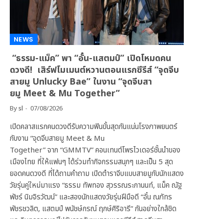
NEWS
“ธรรม-แม็ค” พา “อั๋น-แสตมป์” เปิดโหมดคน
ดวงดี! เสิร์ฟโมเมนต์หวานตอนแรกซีรีส์ “จุดจีบ
สายมู Unlucky Bae” ในงาน “จุดจีบสา
ยมู Meet & Mu Together”
By
sl
07/08/2026
เปิดคลาสแรกคนดวงดีรับความฟินขั้นสุดกันแน่นโรงภาพยนตร์
กับงาน “จุดจีบสายมู Meet & Mu
Together” จาก “GMMTV” คอนเทนต์โพรไวเดอร์ชั้นนำของ
เมืองไทย ที่ให้แฟนๆ ได้ร่วมทำกิจกรรมสนุกๆ และเป็น 5 สุด
ยอดคนดวงดี ที่ได้ถามคำถาม เปิดตำราจีบแบบสายมูกับนักแสดง
วัยรุ่นคู่ใหม่มาแรง “ธรรม ทัพทอง สุวรรณระกานนท์, แม็ค ณัฐ
พัชร์ นิมจิรวัฒน์” และสองนักแสดงวัยรุ่นฝีมือดี “อั๋น ณภัทร
พัชรชวลิต, แสตมป์ พนัชษ์กรณ์ ฤกษ์ศิริอารี” กันอย่างใกล้ชิด