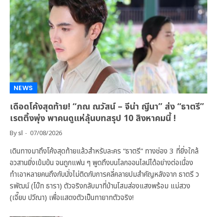
NEWS
เดือดโค้งสุดท้าย! “ภณ ณวัสน์ – จีน่า ญีนา” ส่ง “ธาตรี”
เรตติ้งพุ่ง พาคนดูแห่ลุ้นบทสรุป 10 สิงหาคมนี้ !
By
sl
07/08/2026
เดินทางมาถึงโค้งสุดท้ายแล้วสำหรับละคร “ธาตรี” ทางช่อง 3 ที่ยิ่งใกล้
อวสานยิ่งเข้มข้น จนถูกแฟน ๆ พูดถึงบนโลกออนไลน์ได้อย่างต่อเนื่อง
ทำเอาหลายคนถึงกับนั่งไม่ติดกับการคลี่คลายปมสำคัญหลังจาก ธาตรี ว
รพัฒน์ (โบ๊ท ธารา) ตัวจริงกลับมาที่บ้านโสมส่องแสงพร้อม แม่สวง
(เจี๊ยบ ปวีณา) เพื่อแสดงตัวเป็นทายาทตัวจริง!