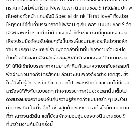
กระแทกใจทั่วพื้นที่ร้าน New town นิมมานซอย 9 ให้ได้สแนปภาพ
กันอย่างทั่วหน้า แถมยังมี Special drink “First love” ที่จะช่วย
ให้ทุกคนได้ดื่มด่ำบรรยากาศไปพร้อม ๆ กับเพลง นิมมานซอย 9 จัด
เสิร์ฟเฉพาะในงานนี้เท่านั้น และแล้วก็ถึงช่วงเวลาที่ทุกคนรอคอย
เสียงปรบมือต้อนรับค่อยๆดังขึ้นกระหึ่มจนทะลุซอยกับช่วงทอล์ก
ว่าน ธนกฤต และ เตยยี่ ร่วมพูดคุยถึงที่มาที่ไปของงานก่อนจะปิด
ท้ายด้วยมินิคอนเสิร์ตสุดเอ็กซ์คลูซีฟที่เริ่มจากเพลง “นิมมานซอย
9” ให้ได้เข้ากับบรรยากาศในยามค่ำคืนที่แสนเหงาบวกกับสายลมที่
พัดผ่านชวนคิดถึงใครสักคน ก่อนจะขนเพลงดังอย่าง เดคิสุงิ, ยิ่ง
ใกล้ยิ่งไม่รู้จัก, ระหว่างที่เธอจะจากไป ,เพลงรักเก่า และ คนไม่มีเวลา
มาร้องให้ฟังกันแบบสดๆ ทำเอาบรรยากาศในช่วงเวลานั้นเต็มไป
ด้วยมวลของความอบอุ่นกับความรู้สึกคิดถึงแบบเฮิร์ท ๆ และร่วม
ถ่ายภาพกันเป็นที่ระลึกในช่วงสุดท้ายของงาน อย่างไรก็ตามอากาศ
ที่ว่าหนาวจนตัวสั่น แต่ก็ยังแพ้ความอบอุ่นของชาวนิมมานซอย 9
ที่มาร่วมงานกันในครั้งนี้