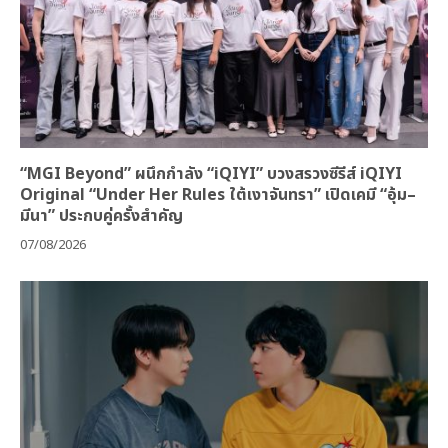
“MGI Beyond” ผนึกกำลัง “iQIYI” บวงสรวงซีรีส์ iQIYI
Original “Under Her Rules ใต้เงาจันทรา” เปิดเคมี “อุ้ม–
มีนา” ประกบคู่ครั้งสำคัญ
07/08/2026