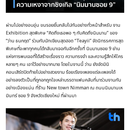
ผ่านไปอย่างอบอุ่น ขนรอยยิ้มกลับไปกันอย่างทั่วหน้าสำหรับ งาน
Exhibition สุดพิเศษ “คิดถึงเธอพอ ๆ กับคิดถึงนิมมาน” ของ
“ว่าน ธนกฤต” ร่วมกับนักเขียนสุดฮอต “Teayii” จัดนิทรรศการสุด
พิเศษที่จะพาทุกคนได้กลับมาเจอกันอีกครั้งที่ นิมมานซอย 9 ย่าน
แห่งการพบเจอที่ได้สร้างเรื่องราว ความทรงจำ และความรู้สึกให้ใคร
หลายๆ คน เอาไว้อย่างมากมาย โดยในงานนี้ ว่าน ยังจัดมินิ
คอนเสิร์ตปิดท้ายไปอย่างสวยงาม ร้อยเรียงเพลงแต่ละเพลงได้
อย่างลงตัวเป็นที่ถูกอกถูกใจเหล่าบรรดาแฟนคลับที่มาร่วมงานกัน
อย่างเนืองแน่น ที่ร้าน New town Nimman ณ ถนนนิมมานเห
มินทร์ ซอย 9 จังหวัดเชียงใหม่ ที่ผ่านมา