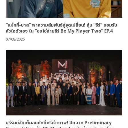
“แม็กกี้-บาส” พาความสัมพันธ์สู่จุดเปลี่ยน! ลุ้น “ธีร์” ยอมรับ
หัวใจตัวเอง ใน “ซอโซ่ล่ามธีร์ Be My Player Two” EP.4
07/08/2026
บุรีรัมย์จัดเต็มสมศักดิ์ศรีเจ้าภาพ! ปิดฉาก Preliminary