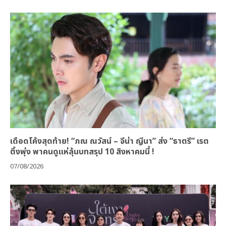
เดือดโค้งสุดท้าย! “ภณ ณวัสน์ – จีน่า ญีนา” ส่ง “ธาตรี” เรต
ติ้งพุ่ง พาคนดูแห่ลุ้นบทสรุป 10 สิงหาคมนี้ !
07/08/2026